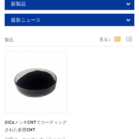
新製品
最新ニュース
見る :
製品
Grid Vi
Li
銅CuメッキCNTでコーティング
された多壁CNT
治療は、カーボンナノチューブ