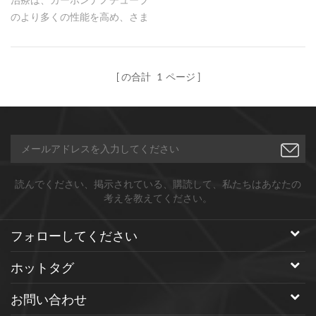
のより多くの性能を高め、さま
ざまな分野でより広く使用する
ことができます。 いくつかの一
般的な修正タイプには、銅、ニ
の合計
1
ページ
ッケルコーティング、カルボキ
シル化、ヒドロキシル化、アミ
ノ化などが含まれます。
Hongwu Nanoは、要件に応じ
て異なる変更でカスタマイズさ
れたCNTを使用できます
読んでください、掲示されている、購読して、私たちはあなたの
考えを教えてください。
フォローしてください
ホットタグ
お問い合わせ