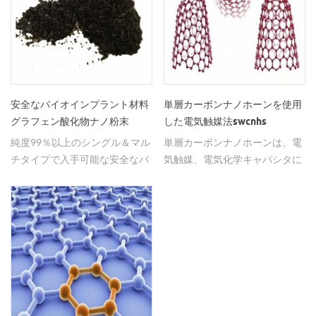
安全なバイオインプラント材料
単層カーボンナノホーンを使用
グラフェン酸化物ナノ粉末
した電気触媒法swcnhs
純度99％以上のシングル＆マル
単層カーボンナノホーンは、電
チタイプで入手可能な安全なバ
気触媒、電気化学キャパシタに
イオインプラント材料グラフェ
広く用いられている。
ン酸化物ナノ粉末。