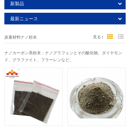
新製品
最新ニュース
見る :
炭素材料ナノ粉末
Grid Vi
Li
ナノカーボン系粉末：ナノグラフェンとその酸化物、ダイヤモン
ド、グラファイト、フラーレンなど。