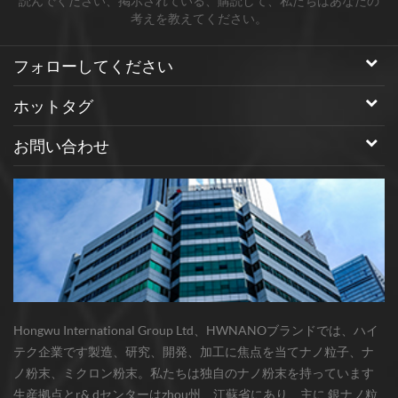
読んでください、掲示されている、購読して、私たちはあなたの
考えを教えてください。
フォローしてください
ホットタグ
お問い合わせ
Hongwu International Group Ltd、HWNANOブランドでは、ハイ
テク企業です製造、研究、開発、加工に焦点を当てナノ粒子、ナ
ノ粉末、ミクロン粉末。私たちは独自のナノ粉末を持っています
生産拠点とr& dセンターはzhou州、江蘇省にあり、主に 銀ナノ粒