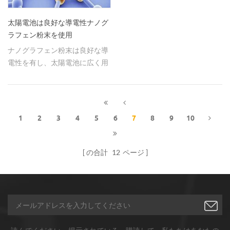
太陽電池は良好な導電性ナノグ
ラフェン粉末を使用
ナノグラフェン粉末は良好な導
電性を有し、太陽電池に広く用
いられている。
1
2
3
4
5
6
7
8
9
10
の合計
12
ページ