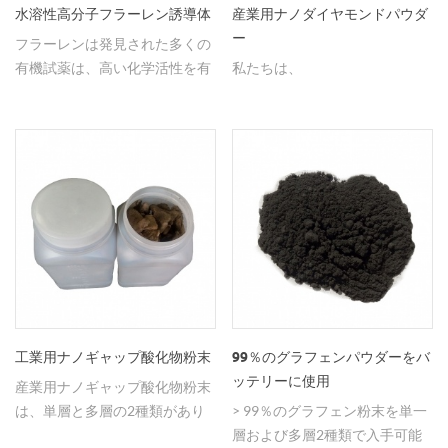
水溶性高分子フラーレン誘導体
産業用ナノダイヤモンドパウダ
ー
フラーレンは発見された多くの
有機試薬は、高い化学活性を有
私たちは、
し、 機械ポリマー化学を導入す
るための化学反応は、フラーレ
ンおよび意匠由来ポリマーを含
む。
工業用ナノギャップ酸化物粉末
99％のグラフェンパウダーをバ
ッテリーに使用
産業用ナノギャップ酸化物粉末
は、単層と多層の2種類があり
> 99％のグラフェン粉末を単一
ますので、詳しくはお問い合わ
層および多層2種類で入手可能