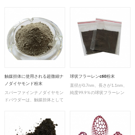
せください。
で、電池に使用する。
触媒担体に使用される超微細ナ
球状フラーレンc60粉末
ノダイヤモンド粉末
直径が0.7nm、長さが1.1nm、
スパーファインナノダイヤモン
純度99.9％の球状フラーレン
ドパウダーは、触媒担体として
c60粉末。ミニオーダーは1gで
広く使用されており、 触媒効
す。
率。