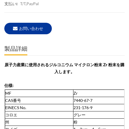
T/T,PayPal
支払い:
お問い合わせ
製品詳細
原子力産業に使用されるジルコニウム マイクロン粉末 Zr 粉末を購
入します。
仕様:
MF
Zr
CAS番号
7440-67-7
EINECS No.
231-176-9
コロエ
グレー
州
粉