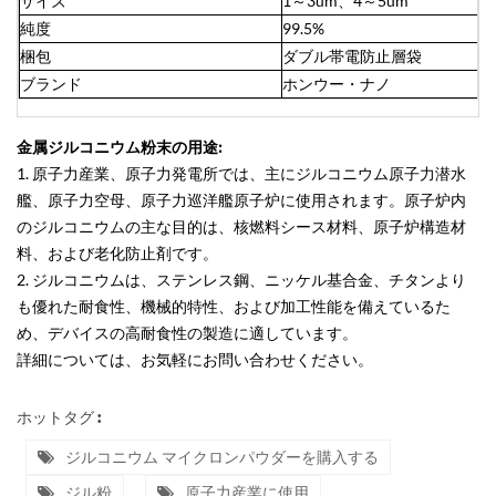
サイズ
1～3um、4～5um
純度
99.5%
梱包
ダブル帯電防止層袋
ブランド
ホンウー・ナノ
金属ジルコニウム粉末の用途:
1. 原子力産業、原子力発電所では、主にジルコニウム原子力潜水
艦、原子力空母、原子力巡洋艦原子炉に使用されます。原子炉内
のジルコニウムの主な目的は、核燃料シース材料、原子炉構造材
料、および老化防止剤です。
2. ジルコニウムは、ステンレス鋼、ニッケル基合金、チタンより
も優れた耐食性、機械的特性、および加工性能を備えているた
め、デバイスの高耐食性の製造に適しています。
詳細については、お気軽にお問い合わせください。
ホットタグ :
ジルコニウム マイクロンパウダーを購入する
ジル粉
原子力産業に使用