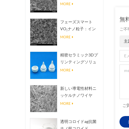
熱伝導放熱フィラー
MORE
無
フェーズスマート
VO₂ナノ粒子：イン
ご不
テリジェントな熱応
MORE
主
答、オーダーメイド
設計
精密セラミック3Dプ
リンティングソリュ
ーションは不可能な
MORE
構造を現実にする
新しい導電性材料ニ
ッケルナノワイヤ
NINWS
MORE
ご
透明コロイドag抗菌
ナノ銀コロイド