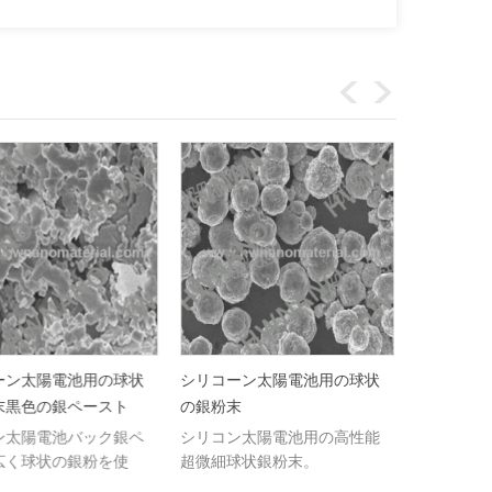
ン太陽電池用の球状
シリコーン太陽電池用の球状
導電性銀の
黒色の銀ペースト
の銀粉末
レーク銀粉
太陽電池バック銀ペ
シリコン太陽電池用の高性能
導電性銀の
く球状の銀粉を使
超微細球状銀粉末。
電性フレー
ロの輸出業