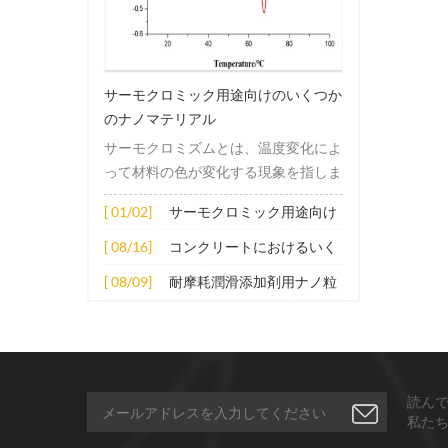
導電性フレーク銀粉末。
状銀
サーモクロミック用途向けのいくつか
のナノマテリアル
サーモクロミズムとは、温度変化によ
って材料の色が変化する現象を指しま
す。この変化は通常、材料の電子構造
[ 01/02]
サーモクロミック用途向け
または分子構造の変化によって引き起
のいくつかのナノマテリア
こされます。その適用原理には主に次
[ 08/16]
コンクリートにおけるいく
ル
の側面が含まれます。 1. サーモクロ
つかのナノ材料の拡張応用
[ 08/09]
耐摩耗潤滑添加剤用ナノ粒
ミック材料の分子は、加熱されると構
子
造的または電子的エネルギーレベルの
変化を受け、その結果、特定の波長の
光の吸収または反射が変化します。こ
の変化は、分子間の相互作用を変更し
読ん
たり、配向や立体構造を変更したりす
私た
ることなどによって実現できます。 2.