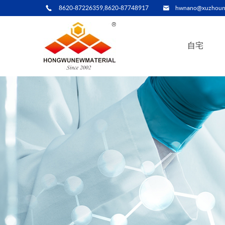
8620-87226359,8620-87748917
hwnano@xuzhoun
自宅