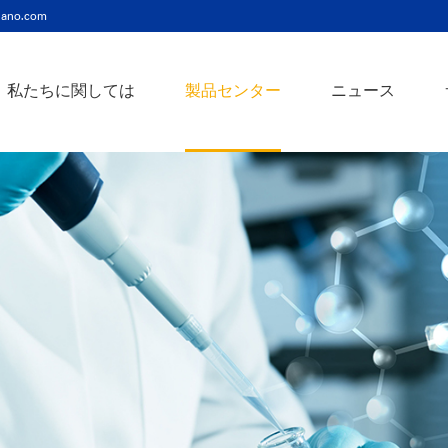
ano.com
私たちに関しては
製品センター
ニュース
ニッケルコバルト（Ni-Co）合金ナノ粉末
ニッケルクロム（ni-cr）合金ナノ粉末
アトアンチモンスズ酸化物ナノ粉末
バリウム3チタン酸バリウムナノ粉末
スズビスマス（Sn-Bi）合金ナノ粉末
イットインジウムスズ酸化物ナノ粉末
フェロニッケル（fe-ni）合金ナノ粉末
アゾアルミニウム酸化亜鉛ナノ粉末
鉄クロムコバルト（Fe-Cr-Co）合金ナノ粉末
クロムニッケル鉄（Cr-Ni-Fe）合金ナノ粉末
タングステンカーバイドコバルト（wc-co）合金ナノ粉末
鉄ニッケルコバルト（Fe-Ni-Co）合金ナノ粉末
炭化タングステン（wc）合金ナノ粉末
ニッケルチタン（ni-ti）合金ナノ粉末
アルミン酸窒化アルミニウムナノ粉末
タングステン - 銅（w-cu）合金ナノ粉末
ベータ炭化ケイ素ウィスカー/ナノワイヤ/繊維
多層カーボンナノチューブ（mwcnts）
ジルコニア粉末およびセラミック部品
二重壁カーボンナノチューブ（dwcnts）
ナノ粒子のカスタマイズサービス
単層カーボンナノチューブ（swcnt）
カーボンナノ材料
発送情報
銀ナノ粉末（ag）
コバルトナノ粒子
コロイダルプラチナ（pt）
銀ナノ粒子/ナノ粉末
金属酸化物ナノ粒
よくある質問
銀ナノワイヤー導電性インク
ミクロンの銅粉末
ナノ銀抗菌分散液
元素/金属/合金ナ
利用規約
ナノコロイド
銅ナノ粒子
金コロイド（au）
ナノ分散
装置
ナノマテリアルのカスタマイズ
ビスマスビスマスナノ粒子
ノロッドなど
技術とサービス
元素/金属ナノ粒子
ナノワイヤー、
アルミニウムナノ粒子