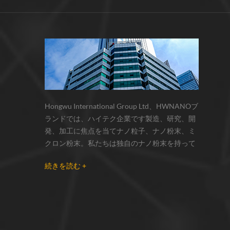
サーモクロミック材料の色の変化は、
化学反応の変化...
Hongwu International Group Ltd、HWNANOブ
ランドでは、ハイテク企業です製造、研究、開
発、加工に焦点を当てナノ粒子、ナノ粉末、ミ
クロン粉末。私たちは独自のナノ粉末を持って
います生産拠点とr& dセンターはzhou州、江蘇
続きを読む +
省にあり、主に 銀ナノ粒子 、 銅ナノ粒子 、 炭
化ケイ素ウィスカー/粉末 、 カーボンナノチュ
ーブ 、 グラフェン 、 酸化アルミニウムナノ粒
子 、 窒化ケイ素パウダー 、 銀ナノワイヤ 少量
の他のナノ材料研究者および業界団体向けの大
量注文 我々はよく知られた研究に密接に協力し