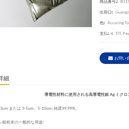
B11
商品番号.:
Guangz
出荷口:
Accoring To
色:
T/T, Pa
支払い:
お問い
詳細
導電性材料に使用される高導電性銀 Ag ミクロン
-3um または 3-5um、5-10um; 純度99.99%。
ン銀粉末の一般的な用途: