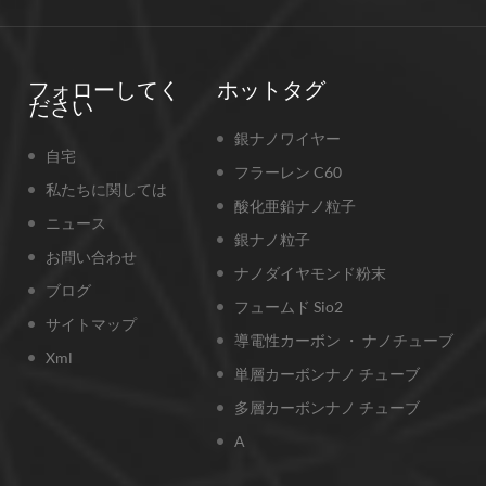
フォローしてく
ホットタグ
ださい
銀ナノワイヤー
自宅
フラーレン C60
私たちに関しては
酸化亜鉛ナノ粒子
ニュース
銀ナノ粒子
お問い合わせ
ナノダイヤモンド粉末
ブログ
フュームド Sio2
サイトマップ
導電性カーボン ・ ナノチューブ
Xml
単層カーボンナノ チューブ
多層カーボンナノ チューブ
A