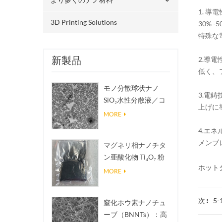
1. 
3D Printing Solutions
30%
特殊な
新製品
2.導
低く、
モノ分散球状ナノ
3.電
SiO₂水性分散液／コ
上げに
ロイド
MORE
4.エ
メンブ
マグネリ相ナノチタ
ン亜酸化物 Ti₄O₇ 粉
ホットタ
末
MORE
5
次 :
窒化ホウ素ナノチュ
ーブ（BNNTs）：高