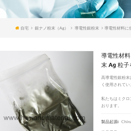
自宅
銀ナノ粉末（ag）
導電性銀粉末
導電性材料に使
導電性材料
末 Ag 粒
高導電性銀粉末
く使用されてい
私たちはミクロ
おります。
Chin
製品起源: