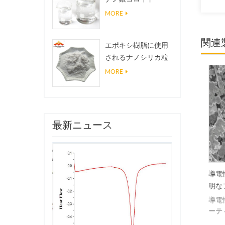
MORE
関連
エポキシ樹脂に使用
されるナノシリカ粒
子、超疎水性コーテ
MORE
ィングナノシリカ粉
末
最新ニュース
電性電子ペーストフレーク
低遮蔽密度の銀フレーク粉末
導電
Ag粉末
を使用した電磁シールド
明な
子ペースト、導電性ゴム、
電磁遮蔽は、低密度のフレー
導電
電性インク、導電性銀ペイ
ク状銀粉末を使用する。
ーテ
トなどに広く使用されてい
どに