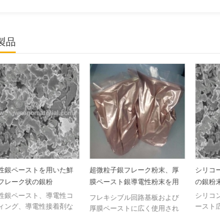
製品
性銀ペーストを用いた鮮
超微粒子銀フレーク粉末、厚
シリコー
フレーク状の銀粉
膜ペースト銀導電性粉末を用
の銀粉末
いたフレキシブル回路基板
性銀ペースト、導電性コ
シリコン
フレキシブル回路基板および
ィング、導電性接着剤な
ースト広
厚膜ペーストに広く使用され
広く使用されるフレーク
用。
る銀フレーク導電性粉末。