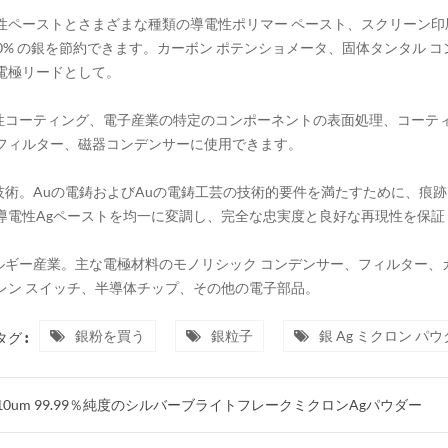
導電性ペーストとさまざまな種類の導電性ポリマー ペースト、スクリーン
 -50% の銀を節約できます。カーボン ポテンショメータ、固体タンタ
電極リードとして。
電性コーティング、電子産業の特定のコンポーネントの表面処理、コーテ
フィルター、磁器コンデンサーに使用できます。
鋳技術。Auの電鋳およびAuの電鋳工芸の技術的要件を満たすために、痕
導電性Agペーストを均一に変調し、完全な忠実度と良好な再現性を保証
ネルギー産業。主な電極材料のモノリシック コンデンサー、フィルター、
レン スイッチ、半導体チップ、その他の電子部品。
銀粉を買う
銀粒子
銀 Ag ミクロン パ
グ :
-10um 99.99％純度のシルバーブライトフレークミクロンAgパウダー