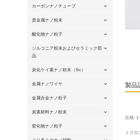
カーボンナノチューブ
貴金属ナノ粉末
酸化物ナノ粒子
ジルコニア粉末およびセラミック部
品
炭化ケイ素ナノ粉末（sic）
金属ナノワイヤ
製品
金属合金ナノ粒子
炭素材料ナノ粉末
仕様: 1
窒化物ナノ粒子
ミクロ
より多くのナノ材料