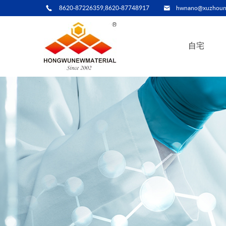
8620-87226359,8620-87748917
hwnano@xuzhoun
自宅