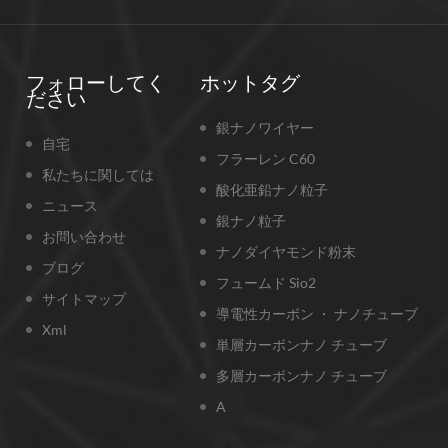
フォローしてく
ホットタグ
ださい
銀ナノワイヤー
自宅
フラーレン C60
私たちに関しては
酸化亜鉛ナノ粒子
ニュース
銀ナノ粒子
お問い合わせ
ナノダイヤモンド粉末
ブログ
フュームド Sio2
サイトマップ
導電性カーボン ・ ナノチューブ
Xml
単層カーボンナノ チューブ
多層カーボンナノ チューブ
A