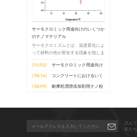
サーモクロミック用途向けのいくつか
のナノマテリアル
サーモクロミズムとは、温度変化によ
って材料の色が変化する現象を指しま
す。この変化は通常、材料の電子構造
[ 01/02]
サーモクロミック用途向け
または分子構造の変化によって引き起
のいくつかのナノマテリア
こされます。その適用原理には主に次
[ 08/16]
コンクリートにおけるいく
ル
の側面が含まれます。 1. サーモクロ
つかのナノ材料の拡張応用
[ 08/09]
耐摩耗潤滑添加剤用ナノ粒
ミック材料の分子は、加熱されると構
子
造的または電子的エネルギーレベルの
変化を受け、その結果、特定の波長の
光の吸収または反射が変化します。こ
の変化は、分子間の相互作用を変更し
読ん
たり、配向や立体構造を変更したりす
私た
ることなどによって実現できます。 2.