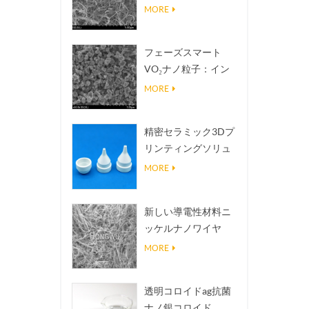
熱伝導放熱フィラー
MORE
フェーズスマート
VO₂ナノ粒子：イン
テリジェントな熱応
MORE
答、オーダーメイド
設計
精密セラミック3Dプ
リンティングソリュ
ーションは不可能な
MORE
構造を現実にする
新しい導電性材料ニ
ッケルナノワイヤ
NINWS
MORE
透明コロイドag抗菌
ナノ銀コロイド