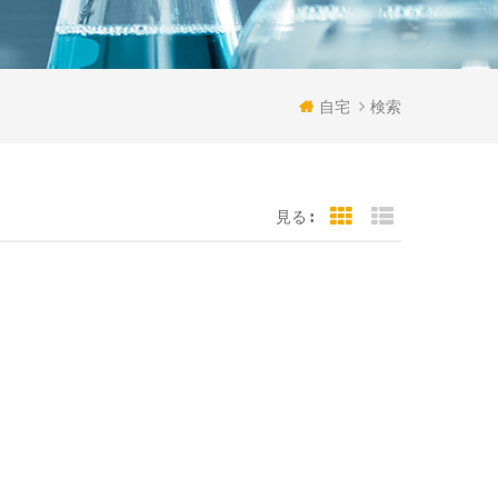
自宅
検索
見る :
Grid View
List View