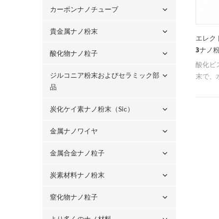
カーボンナノチューブ
貴金属ナノ粉末
エレクト
3ナノ
酸化物ナノ粒子
酸化ビス
ジルコニア粉末およびセラミック部
末で、
品
子産業
炭化ケイ素ナノ粉末（sic）
金属ナノワイヤ
金属合金ナノ粒子
炭素材料ナノ粉末
窒化物ナノ粒子
より多くのナノ材料