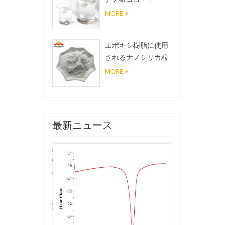
MORE
エポキシ樹脂に使用
されるナノシリカ粒
子、超疎水性コーテ
MORE
ィングナノシリカ粉
末
最新ニュース