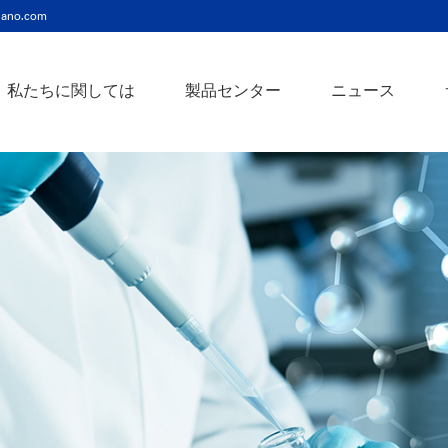
ano.com
私たちに関しては
製品センター
ニュース
ニッケルコバルト（Ni-Co）合金ナノ粉末
ニッケルクロム（ni-cr）合金ナノ粉末
アトアンチモンスズ酸化物ナノ粉末
バリウム3チタン酸バリウムナノ粉末
スズビスマス（Sn-Bi）合金ナノ粉末
イットインジウムスズ酸化物ナノ粉末
フェロニッケル（fe-ni）合金ナノ粉末
アゾアルミニウム酸化亜鉛ナノ粉末
鉄クロムコバルト（Fe-Cr-Co）合金ナノ粉末
クロムニッケル鉄（Cr-Ni-Fe）合金ナノ粉末
タングステンカーバイドコバルト（wc-co）合金ナノ粉末
鉄ニッケルコバルト（Fe-Ni-Co）合金ナノ粉末
炭化タングステン（wc）合金ナノ粉末
ニッケルチタン（ni-ti）合金ナノ粉末
アルミン酸窒化アルミニウムナノ粉末
タングステン - 銅（w-cu）合金ナノ粉末
ベータ炭化ケイ素ウィスカー/ナノワイヤ/繊維
多層カーボンナノチューブ（mwcnts）
ジルコニア粉末およびセラミック部品
二重壁カーボンナノチューブ（dwcnts）
ナノ粒子のカスタマイズサービス
単層カーボンナノチューブ（swcnt）
カーボンナノ材料
発送情報
銀ナノ粉末（ag）
コバルトナノ粒子
コロイダルプラチナ（pt）
銀ナノ粒子/ナノ粉末
金属酸化物ナノ粒
よくある質問
銀ナノワイヤー導電性インク
ミクロンの銅粉末
ナノ銀抗菌分散液
元素/金属/合金ナ
利用規約
ナノコロイド
銅ナノ粒子
金コロイド（au）
ナノ分散
装置
ナノマテリアルのカスタマイズ
ビスマスビスマスナノ粒子
ノロッドなど
技術とサービス
元素/金属ナノ粒子
ナノワイヤー、
アルミニウムナノ粒子