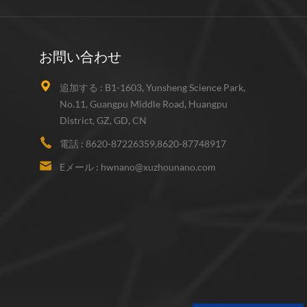
お問い合わせ
追加する :
B1-1603, Yunsheng Science Park,
No.11, Guangpu Middle Road, Huangpu
District, GZ, GD, CN
電話 :
8620-87226359,8620-87748917
Eメール :
hwnano@xuzhounano.com