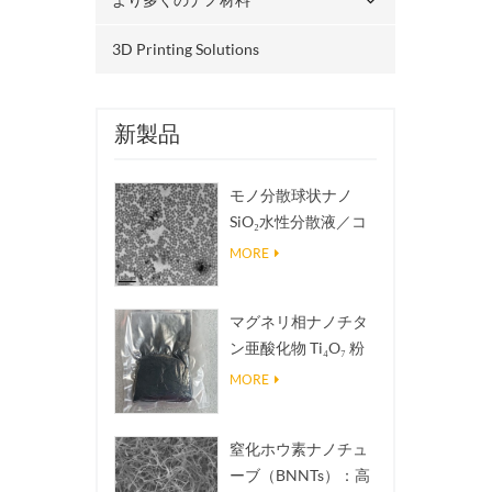
3D Printing Solutions
新製品
モノ分散球状ナノ
SiO₂水性分散液／コ
ロイド
MORE
マグネリ相ナノチタ
ン亜酸化物 Ti₄O₇ 粉
末
MORE
窒化ホウ素ナノチュ
ーブ（BNNTs）：高