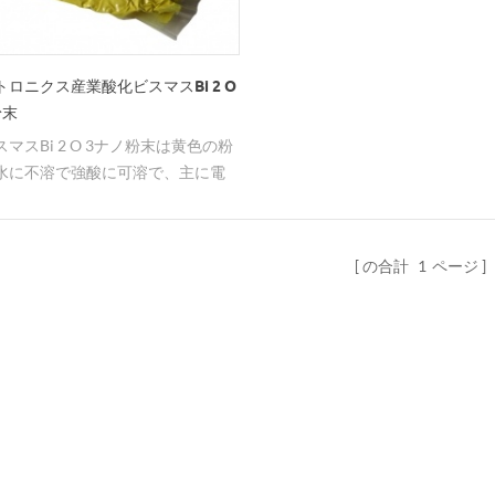
ロニクス産業酸化ビスマスBi 2 O
粉末
マスBi 2 O 3ナノ粉末は黄色の粉
水に不溶で強酸に可溶で、主に電
で使用されています
の合計
1
ページ