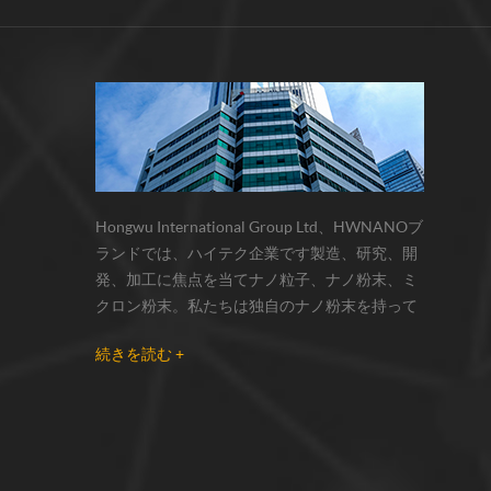
サーモクロミック材料の色の変化は、
化学反応の変化...
Hongwu International Group Ltd、HWNANOブ
ランドでは、ハイテク企業です製造、研究、開
発、加工に焦点を当てナノ粒子、ナノ粉末、ミ
クロン粉末。私たちは独自のナノ粉末を持って
います生産拠点とr& dセンターはzhou州、江蘇
続きを読む +
省にあり、主に 銀ナノ粒子 、 銅ナノ粒子 、 炭
化ケイ素ウィスカー/粉末 、 カーボンナノチュ
ーブ 、 グラフェン 、 酸化アルミニウムナノ粒
子 、 窒化ケイ素パウダー 、 銀ナノワイヤ 少量
の他のナノ材料研究者および業界団体向けの大
量注文 我々はよく知られた研究に密接に協力し