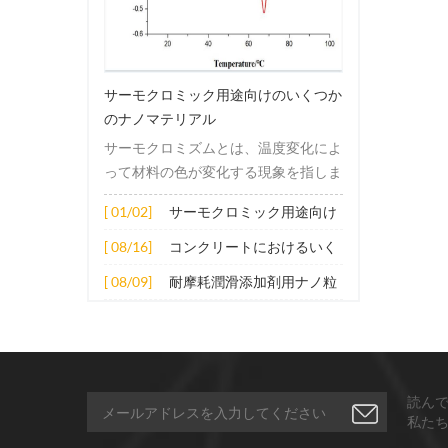
サーモクロミック用途向けのいくつか
のナノマテリアル
サーモクロミズムとは、温度変化によ
って材料の色が変化する現象を指しま
す。この変化は通常、材料の電子構造
[ 01/02]
サーモクロミック用途向け
または分子構造の変化によって引き起
のいくつかのナノマテリア
こされます。その適用原理には主に次
[ 08/16]
コンクリートにおけるいく
ル
の側面が含まれます。 1. サーモクロ
つかのナノ材料の拡張応用
[ 08/09]
耐摩耗潤滑添加剤用ナノ粒
ミック材料の分子は、加熱されると構
子
造的または電子的エネルギーレベルの
変化を受け、その結果、特定の波長の
光の吸収または反射が変化します。こ
の変化は、分子間の相互作用を変更し
読ん
たり、配向や立体構造を変更したりす
私た
ることなどによって実現できます。 2.