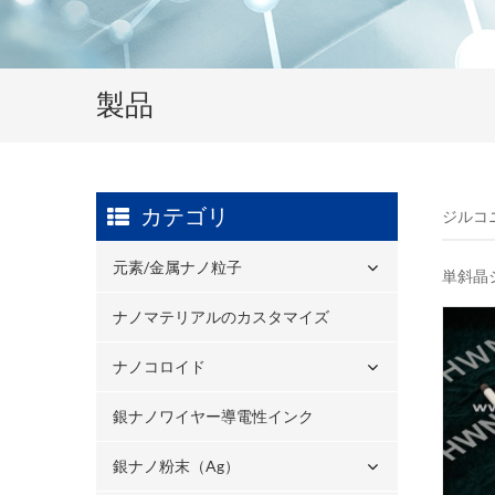
製品
カテゴリ
ジルコ
元素/金属ナノ粒子
単斜晶
ナノマテリアルのカスタマイズ
ナノコロイド
銀ナノワイヤー導電性インク
銀ナノ粉末（ag）