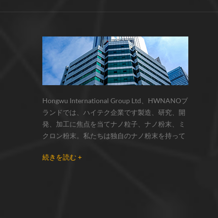
サーモクロミック材料の色の変化は、
化学反応の変化...
Hongwu International Group Ltd、HWNANOブ
ランドでは、ハイテク企業です製造、研究、開
発、加工に焦点を当てナノ粒子、ナノ粉末、ミ
クロン粉末。私たちは独自のナノ粉末を持って
います生産拠点とr& dセンターはzhou州、江蘇
続きを読む +
省にあり、主に 銀ナノ粒子 、 銅ナノ粒子 、 炭
化ケイ素ウィスカー/粉末 、 カーボンナノチュ
ーブ 、 グラフェン 、 酸化アルミニウムナノ粒
子 、 窒化ケイ素パウダー 、 銀ナノワイヤ 少量
の他のナノ材料研究者および業界団体向けの大
量注文 我々はよく知られた研究に密接に協力し