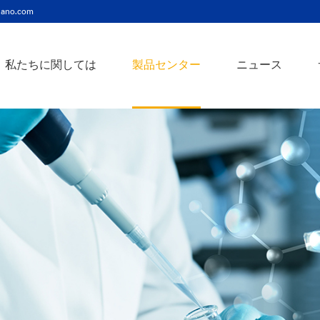
ano.com
私たちに関しては
製品センター
ニュース
ニッケルコバルト（Ni-Co）合金ナノ粉末
ニッケルクロム（ni-cr）合金ナノ粉末
アトアンチモンスズ酸化物ナノ粉末
バリウム3チタン酸バリウムナノ粉末
スズビスマス（Sn-Bi）合金ナノ粉末
イットインジウムスズ酸化物ナノ粉末
フェロニッケル（fe-ni）合金ナノ粉末
アゾアルミニウム酸化亜鉛ナノ粉末
鉄クロムコバルト（Fe-Cr-Co）合金ナノ粉末
クロムニッケル鉄（Cr-Ni-Fe）合金ナノ粉末
タングステンカーバイドコバルト（wc-co）合金ナノ粉末
鉄ニッケルコバルト（Fe-Ni-Co）合金ナノ粉末
炭化タングステン（wc）合金ナノ粉末
ニッケルチタン（ni-ti）合金ナノ粉末
アルミン酸窒化アルミニウムナノ粉末
タングステン - 銅（w-cu）合金ナノ粉末
ベータ炭化ケイ素ウィスカー/ナノワイヤ/繊維
多層カーボンナノチューブ（mwcnts）
ジルコニア粉末およびセラミック部品
二重壁カーボンナノチューブ（dwcnts）
ナノ粒子のカスタマイズサービス
単層カーボンナノチューブ（swcnt）
カーボンナノ材料
発送情報
銀ナノ粉末（ag）
コバルトナノ粒子
コロイダルプラチナ（pt）
銀ナノ粒子/ナノ粉末
金属酸化物ナノ粒
よくある質問
銀ナノワイヤー導電性インク
ミクロンの銅粉末
ナノ銀抗菌分散液
元素/金属/合金ナ
利用規約
ナノコロイド
銅ナノ粒子
金コロイド（au）
ナノ分散
装置
ナノマテリアルのカスタマイズ
ビスマスビスマスナノ粒子
ノロッドなど
技術とサービス
元素/金属ナノ粒子
ナノワイヤー、
アルミニウムナノ粒子