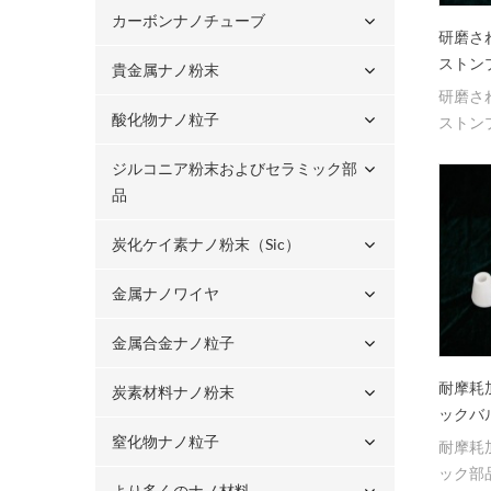
カーボンナノチューブ
研磨さ
ストン
貴金属ナノ粉末
研磨さ
酸化物ナノ粒子
ストン
ジルコニア粉末およびセラミック部
品
炭化ケイ素ナノ粉末（sic）
金属ナノワイヤ
金属合金ナノ粒子
耐摩耗
炭素材料ナノ粉末
ックバ
窒化物ナノ粒子
耐摩耗
ック部
より多くのナノ材料