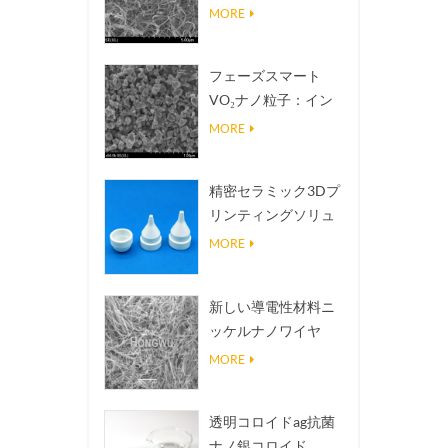
熱伝導放熱フィラー
MORE
フェーズスマート
VO₂ナノ粒子：イン
テリジェントな熱応
MORE
答、オーダーメイド
設計
精密セラミック3Dプ
リンティングソリュ
ーションは不可能な
MORE
構造を現実にする
新しい導電性材料ニ
ッケルナノワイヤ
NINWS
MORE
透明コロイドag抗菌
ナノ銀コロイド