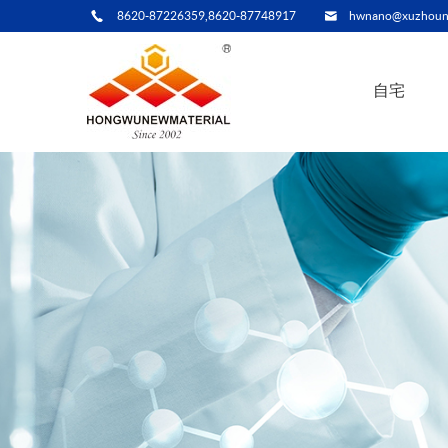
8620-87226359,8620-87748917
hwnano@xuzhoun
自宅