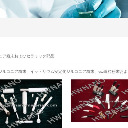
ニア粉末およびセラミック部品
ジルコニア粉末、イットリウム安定化ジルコニア粉末、ysz造粒粉末お