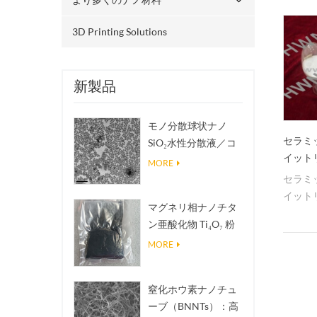
3D Printing Solutions
新製品
モノ分散球状ナノ
セラミ
SiO₂水性分散液／コ
イット
ロイド
MORE
セラミ
イット
マグネリ相ナノチタ
ン亜酸化物 Ti₄O₇ 粉
末
MORE
窒化ホウ素ナノチュ
ーブ（BNNTs）：高