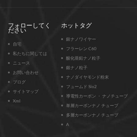
フォローしてく
ホットタグ
ださい
銀ナノワイヤー
自宅
フラーレン C60
私たちに関しては
酸化亜鉛ナノ粒子
ニュース
銀ナノ粒子
お問い合わせ
ナノダイヤモンド粉末
ブログ
フュームド Sio2
サイトマップ
導電性カーボン ・ ナノチューブ
Xml
単層カーボンナノ チューブ
多層カーボンナノ チューブ
A