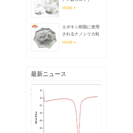
MORE
エポキシ樹脂に使用
されるナノシリカ粒
子、超疎水性コーテ
MORE
ィングナノシリカ粉
末
最新ニュース