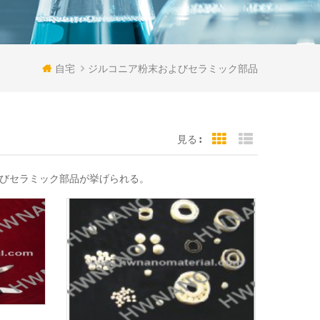
自宅
ジルコニア粉末およびセラミック部品
見る :
Grid View
List View
よびセラミック部品が挙げられる。