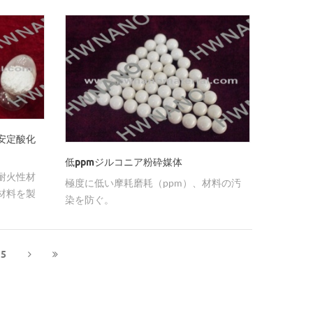
安定酸化
低ppmジルコニア粉砕媒体
耐火性材
極度に低い摩耗磨耗（ppm）、材料の汚
材料を製
染を防ぐ。
用される
ム安定酸
5