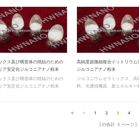
ックス及び構造体の焼結のための
高純度超微細複合イットリウム
リア安定化ジルコニアナノ粉末
ジルコニアナノ粉末
ックス及び構造体の焼結のための
ジルコニウムセラミックス、高
リア安定化ジルコニアナノ粉末
料、光通信機器、新エネルギー
造するための基礎原料として使
高純度超微粒子複合イットリウ
化ジルコニウム粉末。
1
2
3
4
の合計
5
ページ