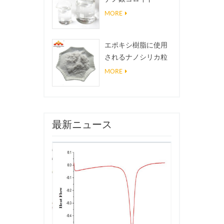
MORE
エポキシ樹脂に使用
されるナノシリカ粒
子、超疎水性コーテ
MORE
ィングナノシリカ粉
末
最新ニュース