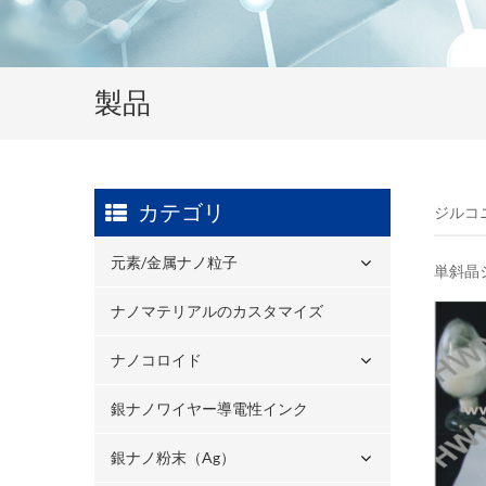
製品
カテゴリ
ジルコ
元素/金属ナノ粒子
単斜晶
ナノマテリアルのカスタマイズ
ナノコロイド
銀ナノワイヤー導電性インク
銀ナノ粉末（ag）