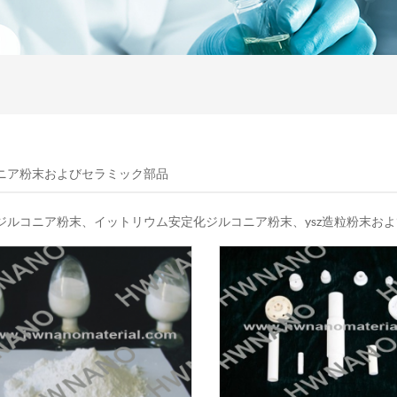
ニア粉末およびセラミック部品
ジルコニア粉末、イットリウム安定化ジルコニア粉末、ysz造粒粉末お