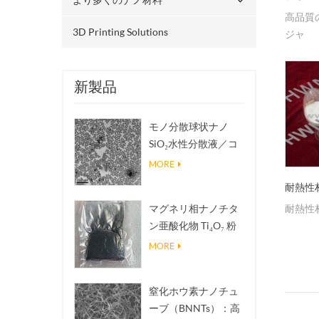
高品質
3D Printing Solutions
ジャ
新製品
モノ分散球状ナノ
SiO₂水性分散液／コ
ロイド
MORE
耐熱性
耐熱性
マグネリ相ナノチタ
ン亜酸化物 Ti₄O₇ 粉
末
MORE
窒化ホウ素ナノチュ
ーブ（BNNTs）：高