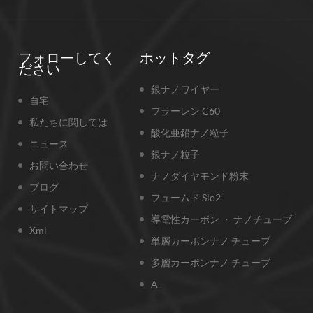
フォローしてく
ホットタグ
ださい
銀ナノワイヤー
自宅
フラーレン C60
私たちに関しては
酸化亜鉛ナノ粒子
ニュース
銀ナノ粒子
お問い合わせ
ナノダイヤモンド粉末
ブログ
フュームド Sio2
サイトマップ
導電性カーボン ・ ナノチューブ
Xml
単層カーボンナノ チューブ
多層カーボンナノ チューブ
A