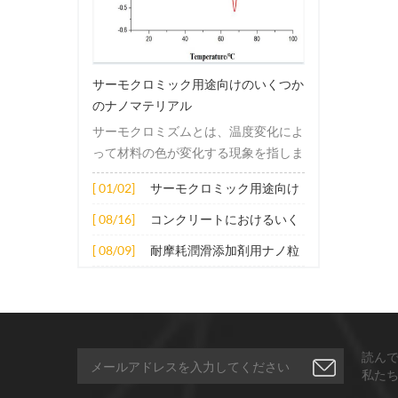
サーモクロミック用途向けのいくつか
のナノマテリアル
サーモクロミズムとは、温度変化によ
って材料の色が変化する現象を指しま
す。この変化は通常、材料の電子構造
[ 01/02]
サーモクロミック用途向け
または分子構造の変化によって引き起
のいくつかのナノマテリア
こされます。その適用原理には主に次
[ 08/16]
コンクリートにおけるいく
ル
の側面が含まれます。 1. サーモクロ
つかのナノ材料の拡張応用
[ 08/09]
耐摩耗潤滑添加剤用ナノ粒
ミック材料の分子は、加熱されると構
子
造的または電子的エネルギーレベルの
変化を受け、その結果、特定の波長の
光の吸収または反射が変化します。こ
の変化は、分子間の相互作用を変更し
読ん
たり、配向や立体構造を変更したりす
私た
ることなどによって実現できます。 2.