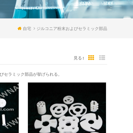
自宅
ジルコニア粉末およびセラミック部品
見る :
Grid View
List View
よびセラミック部品が挙げられる。