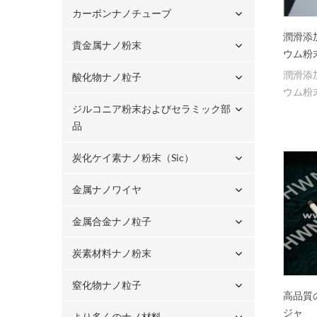
カーボンナノチューブ
潤滑添
貴金属ナノ粉末
ウム粉
潤滑添
酸化物ナノ粒子
ウム粉
ジルコニア粉末およびセラミック部
品
炭化ケイ素ナノ粉末（sic）
金属ナノワイヤ
金属合金ナノ粒子
炭素材料ナノ粉末
窒化物ナノ粒子
高品質
ジャ
より多くのナノ材料