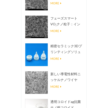
熱伝導放熱フィラー
MORE
フェーズスマート
VO₂ナノ粒子：イン
テリジェントな熱応
MORE
答、オーダーメイド
設計
精密セラミック3Dプ
リンティングソリュ
ーションは不可能な
MORE
構造を現実にする
新しい導電性材料ニ
ッケルナノワイヤ
NINWS
MORE
透明コロイドag抗菌
ナノ銀コロイド