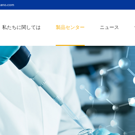
ano.com
私たちに関しては
製品センター
ニュース
ニッケルコバルト（Ni-Co）合金ナノ粉末
ニッケルクロム（ni-cr）合金ナノ粉末
アトアンチモンスズ酸化物ナノ粉末
バリウム3チタン酸バリウムナノ粉末
スズビスマス（Sn-Bi）合金ナノ粉末
イットインジウムスズ酸化物ナノ粉末
フェロニッケル（fe-ni）合金ナノ粉末
アゾアルミニウム酸化亜鉛ナノ粉末
鉄クロムコバルト（Fe-Cr-Co）合金ナノ粉末
クロムニッケル鉄（Cr-Ni-Fe）合金ナノ粉末
タングステンカーバイドコバルト（wc-co）合金ナノ粉末
鉄ニッケルコバルト（Fe-Ni-Co）合金ナノ粉末
炭化タングステン（wc）合金ナノ粉末
ニッケルチタン（ni-ti）合金ナノ粉末
アルミン酸窒化アルミニウムナノ粉末
タングステン - 銅（w-cu）合金ナノ粉末
ベータ炭化ケイ素ウィスカー/ナノワイヤ/繊維
多層カーボンナノチューブ（mwcnts）
ジルコニア粉末およびセラミック部品
二重壁カーボンナノチューブ（dwcnts）
ナノ粒子のカスタマイズサービス
単層カーボンナノチューブ（swcnt）
カーボンナノ材料
発送情報
銀ナノ粉末（ag）
コバルトナノ粒子
コロイダルプラチナ（pt）
銀ナノ粒子/ナノ粉末
金属酸化物ナノ粒
よくある質問
銀ナノワイヤー導電性インク
ミクロンの銅粉末
ナノ銀抗菌分散液
元素/金属/合金ナ
利用規約
ナノコロイド
銅ナノ粒子
金コロイド（au）
ナノ分散
装置
ナノマテリアルのカスタマイズ
ビスマスビスマスナノ粒子
ノロッドなど
技術とサービス
元素/金属ナノ粒子
ナノワイヤー、
アルミニウムナノ粒子