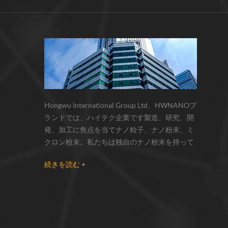
サーモクロミック材料の色の変化は、
化学反応の変化...
Hongwu International Group Ltd、HWNANOブ
ランドでは、ハイテク企業です製造、研究、開
発、加工に焦点を当てナノ粒子、ナノ粉末、ミ
クロン粉末。私たちは独自のナノ粉末を持って
います生産拠点とr& dセンターはzhou州、江蘇
続きを読む +
省にあり、主に 銀ナノ粒子 、 銅ナノ粒子 、 炭
化ケイ素ウィスカー/粉末 、 カーボンナノチュ
ーブ 、 グラフェン 、 酸化アルミニウムナノ粒
子 、 窒化ケイ素パウダー 、 銀ナノワイヤ 少量
の他のナノ材料研究者および業界団体向けの大
量注文 我々はよく知られた研究に密接に協力し