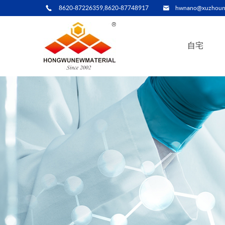
8620-87226359,8620-87748917
hwnano@xuzhoun
自宅