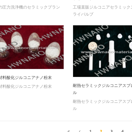
の圧力洗浄機のセラミックプラン
工場直販ジルコニアセラミック
ライバルブ
材料酸化ジルコニアナノ粉末
耐熱セラミックジルコニアスプ
材料酸化ジルコニアナノ粉末
ル
耐熱セラミックジルコニアスプ
ル
1
2
3
4