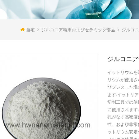
自宅
ジルコニア粉末およびセラミック部品
ジルコニ
ジルコニアナ
イットリウムを
リウムが使用さ
びプレスした場
ます.イットリ
切削工具での使
に使用されます
孔がなく高密度
性、および非常
ットリウム安定