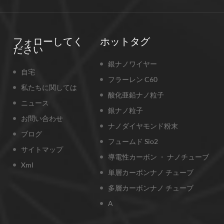
フォローしてく
ホットタグ
ださい
銀ナノワイヤー
自宅
フラーレン C60
私たちに関しては
酸化亜鉛ナノ粒子
ニュース
銀ナノ粒子
お問い合わせ
ナノダイヤモンド粉末
ブログ
フュームド Sio2
サイトマップ
導電性カーボン ・ ナノチューブ
Xml
単層カーボンナノ チューブ
多層カーボンナノ チューブ
A