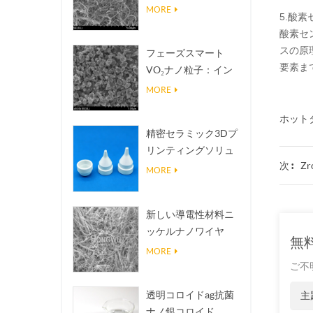
熱伝導放熱フィラー
MORE
5.酸素
酸素セ
スの原
フェーズスマート
要素ま
VO₂ナノ粒子：イン
テリジェントな熱応
MORE
答、オーダーメイド
ホットタ
設計
精密セラミック3Dプ
リンティングソリュ
Z
次 :
ーションは不可能な
MORE
構造を現実にする
新しい導電性材料ニ
ッケルナノワイヤ
無
NINWS
MORE
ご不
透明コロイドag抗菌
主
ナノ銀コロイド