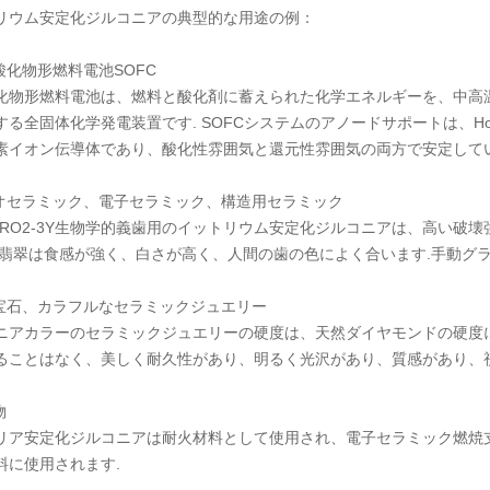
リウム安定化ジルコニアの典型的な用途の例：
酸化物形燃料電池SOFC
化物形燃料電池は、燃料と酸化剤に蓄えられた化学エネルギーを、中高
る全固体化学発電装置です. SOFCシステムのアノードサポートは、Hongwu 
素イオン伝導体であり、酸化性雰囲気と還元性雰囲気の両方で安定してい
イオセラミック、電子セラミック、構造用セラミック
3 ZRO2-3Y生物学的義歯用のイットリウム安定化ジルコニアは、高い
.翡翠は食感が強く、白さが高く、人間の歯の色によく合います.手動グライン
工宝石、カラフルなセラミックジュエリー
ニアカラーのセラミックジュエリーの硬度は、天然ダイヤモンドの硬度
ることはなく、美しく耐久性があり、明るく光沢があり、質感があり、視
物
リア安定化ジルコニアは耐火材料として使用され、電子セラミック燃焼
料に使用されます.