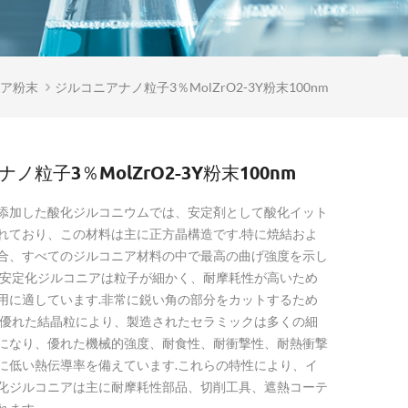
ア粉末
ジルコニアナノ粒子3％molZrO2-3Y粉末100nm
ノ粒子3％molZrO2-3Y粉末100nm
添加した酸化ジルコニウムでは、安定剤として酸化イット
れており、この材料は主に正方晶構造です.特に焼結およ
合、すべてのジルコニア材料の中で最高の曲げ強度を示し
ア安定化ジルコニアは粒子が細かく、耐摩耗性が高いため
用に適しています.非常に鋭い角の部分をカットするため
.優れた結晶粒により、製造されたセラミックは多くの細
になり、優れた機械的強度、耐食性、耐衝撃性、耐熱衝撃
に低い熱伝導率を備えています.これらの特性により、イ
化ジルコニアは主に耐摩耗性部品、切削工具、遮熱コーテ