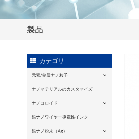
製品
カテゴリ
元素/金属ナノ粒子
ナノマテリアルのカスタマイズ
ナノコロイド
銀ナノワイヤー導電性インク
銀ナノ粉末（ag）