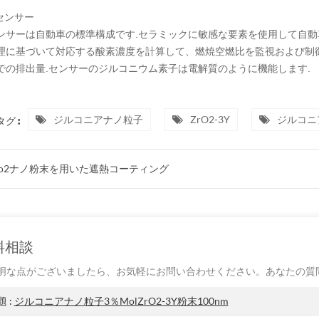
センサー
ンサーは自動車の標準構成です.セラミックに敏感な要素を使用して自
理に基づいて対応する酸素濃度を計算して、燃焼空燃比を監視および制
での排出量.センサーのジルコニウム素子は電解質のように機能します.
ジルコニアナノ粒子
ZrO2-3Y
ジルコニ
グ :
ro2ナノ粉末を用いた遮熱コーティング
料相談
明な点がございましたら、お気軽にお問い合わせください。あなたの質
題 :
ジルコニアナノ粒子3％molZrO2-3Y粉末100nm