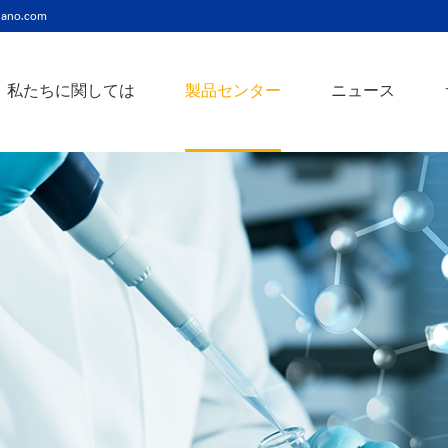
ano.com
私たちに関しては
製品センター
ニュース
ニッケルコバルト（Ni-Co）合金ナノ粉末
ニッケルクロム（ni-cr）合金ナノ粉末
アトアンチモンスズ酸化物ナノ粉末
バリウム3チタン酸バリウムナノ粉末
スズビスマス（Sn-Bi）合金ナノ粉末
イットインジウムスズ酸化物ナノ粉末
フェロニッケル（fe-ni）合金ナノ粉末
アゾアルミニウム酸化亜鉛ナノ粉末
鉄クロムコバルト（Fe-Cr-Co）合金ナノ粉末
クロムニッケル鉄（Cr-Ni-Fe）合金ナノ粉末
タングステンカーバイドコバルト（wc-co）合金ナノ粉末
鉄ニッケルコバルト（Fe-Ni-Co）合金ナノ粉末
炭化タングステン（wc）合金ナノ粉末
ニッケルチタン（ni-ti）合金ナノ粉末
アルミン酸窒化アルミニウムナノ粉末
タングステン - 銅（w-cu）合金ナノ粉末
ベータ炭化ケイ素ウィスカー/ナノワイヤ/繊維
多層カーボンナノチューブ（mwcnts）
ジルコニア粉末およびセラミック部品
二重壁カーボンナノチューブ（dwcnts）
ナノ粒子のカスタマイズサービス
単層カーボンナノチューブ（swcnt）
カーボンナノ材料
発送情報
銀ナノ粉末（ag）
コバルトナノ粒子
コロイダルプラチナ（pt）
銀ナノ粒子/ナノ粉末
金属酸化物ナノ粒
よくある質問
銀ナノワイヤー導電性インク
ミクロンの銅粉末
ナノ銀抗菌分散液
元素/金属/合金ナ
利用規約
ナノコロイド
銅ナノ粒子
金コロイド（au）
ナノ分散
装置
ナノマテリアルのカスタマイズ
ビスマスビスマスナノ粒子
ノロッドなど
技術とサービス
元素/金属ナノ粒子
ナノワイヤー、
アルミニウムナノ粒子