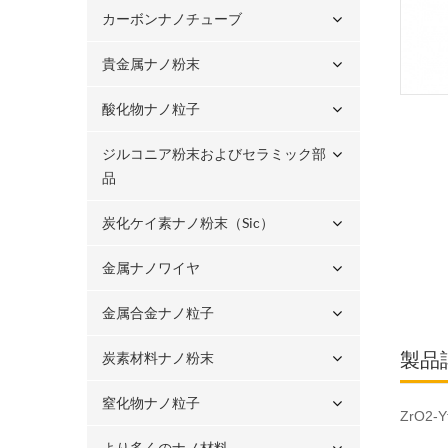
カーボンナノチューブ
貴金属ナノ粉末
酸化物ナノ粒子
ジルコニア粉末およびセラミック部
品
炭化ケイ素ナノ粉末（sic）
金属ナノワイヤ
金属合金ナノ粒子
製品
炭素材料ナノ粉末
窒化物ナノ粒子
ZrO2-
より多くのナノ材料