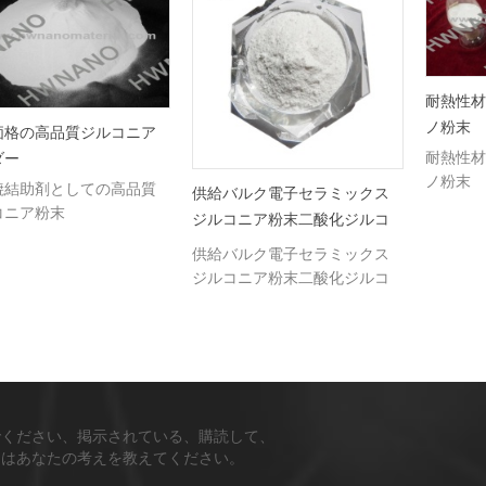
耐熱性材
ノ粉末
価格の高品質ジルコニア
耐熱性材
ダー
ノ粉末
焼結助剤としての高品質
供給バルク電子セラミックス
コニア粉末
ジルコニア粉末二酸化ジルコ
ニウム
供給バルク電子セラミックス
ジルコニア粉末二酸化ジルコ
ニウム
でください、掲示されている、購読して、
ちはあなたの考えを教えてください。