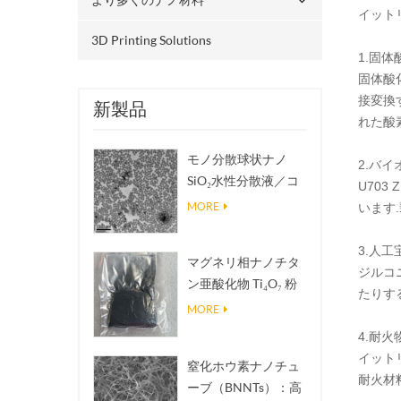
イット
3D Printing Solutions
1.固体
固体酸
接変換す
新製品
れた酸
モノ分散球状ナノ
2.バ
SiO₂水性分散液／コ
U70
ロイド
MORE
います
3.人
マグネリ相ナノチタ
ジルコ
ン亜酸化物 Ti₄O₇ 粉
たりす
末
MORE
4.耐火
イット
窒化ホウ素ナノチュ
耐火材
ーブ（BNNTs）：高