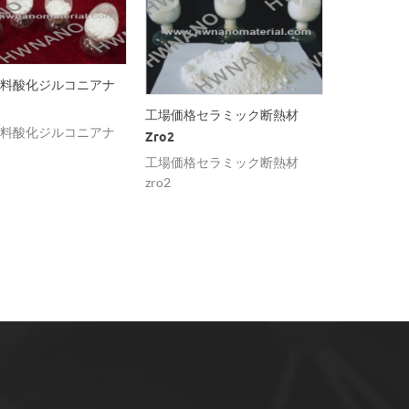
料酸化ジルコニアナ
工場価格セラミック断熱材
潤滑添加剤
料酸化ジルコニアナ
Zro2
化ジルコニ
工場価格セラミック断熱材
潤滑添加剤
zro2
化ジルコニ