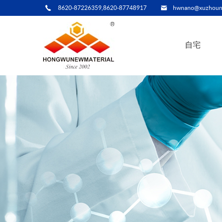
8620-87226359,8620-87748917
hwnano@xuzhoun
自宅