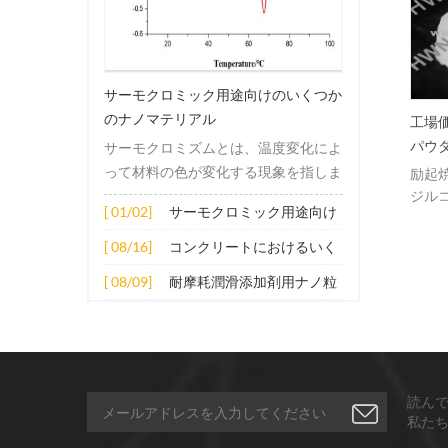
純度超微細複合イットリウ
セラミックス及び構造体の焼
サーモクロミック用途向けのいくつか
安定酸化ジルコニアナノ粉
結のためのイットリア安定化
のナノマテリアル
工場
ジルコニアナノ粉末
パウ
サーモクロミズムとは、温度変化によ
ルコニウムセラミックス、
セラミックス及び構造体の焼
耐火性材料、光通信機器、
結のためのイットリア安定化
って材料の色が変化する現象を指しま
励起
エネルギー材料を製造する
ジルコニアナノ粉末
ジル
す。この変化は通常、材料の電子構造
[ 01/02]
サーモクロミック用途向け
めの基礎原料として使用さ
または分子構造の変化によって引き起
のいくつかのナノマテリア
る高純度超微粒子複合イッ
こされます。その適用原理には主に次
[ 08/16]
コンクリートにおけるいく
リウム安定酸化ジルコニウ
ル
の側面が含まれます。 1. サーモクロ
つかのナノ材料の拡張応用
粉末。
[ 08/09]
耐摩耗潤滑添加剤用ナノ粒
ミック材料の分子は、加熱されると構
子
造的または電子的エネルギーレベルの
変化を受け、その結果、特定の波長の
光の吸収または反射が変化します。こ
の変化は、分子間の相互作用を変更し
読ん
たり、配向や立体構造を変更したりす
私た
ることなどによって実現できます。 2.