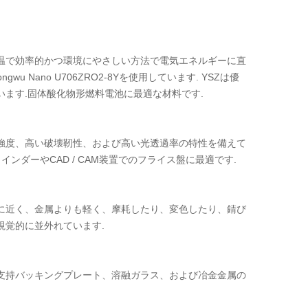
温で効率的かつ環境にやさしい方法で電気エネルギーに直
Nano U706ZRO2-8Yを使用しています. YSZは優
ます.固体酸化物形燃料電池に最適な材料です.
破壊強度、高い破壊靭性、および高い光透過率の特性を備えて
ダーやCAD / CAM装置でのフライス盤に最適です.
に近く、金属よりも軽く、摩耗したり、変色したり、錆び
覚的に並外れています.
支持バッキングプレート、溶融ガラス、および冶金金属の