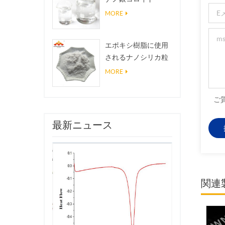
MORE
エポキシ樹脂に使用
されるナノシリカ粒
子、超疎水性コーテ
MORE
ィングナノシリカ粉
末
ご
最新ニュース
関連