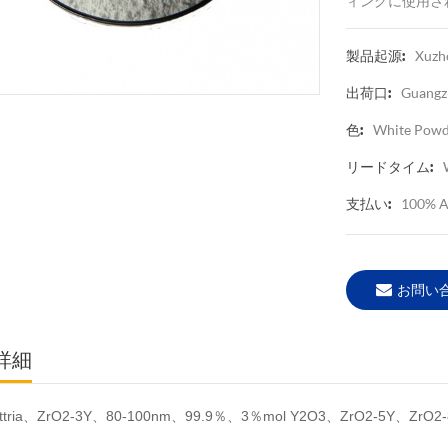
ィングに使用さ
Xuzho
製品起源:
Guangz
出荷口:
White Powd
色:
リードタイム:
100% A
支払い:
お問い
詳細
Yttria、ZrO2-3Y、80-100nm、99.9％、3％mol Y2O3、ZrO2-5​​Y、