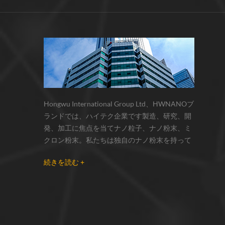
サーモクロミック材料の色の変化は、
化学反応の変化...
Hongwu International Group Ltd、HWNANOブ
ランドでは、ハイテク企業です製造、研究、開
発、加工に焦点を当てナノ粒子、ナノ粉末、ミ
クロン粉末。私たちは独自のナノ粉末を持って
います生産拠点とr& dセンターはzhou州、江蘇
続きを読む +
省にあり、主に 銀ナノ粒子 、 銅ナノ粒子 、 炭
化ケイ素ウィスカー/粉末 、 カーボンナノチュ
ーブ 、 グラフェン 、 酸化アルミニウムナノ粒
子 、 窒化ケイ素パウダー 、 銀ナノワイヤ 少量
の他のナノ材料研究者および業界団体向けの大
量注文 我々はよく知られた研究に密接に協力し