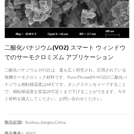
二酸化バナジウム(VO2) スマート ウィンドウ
でのサーモクロミズム アプリケーション
二酸化バナジウム (VO2) は、最も広く研究され、応用されている
無機サーモクロミック材料です。Pure Phrase(M-VO2)の二酸化バ
ナジウム相転移温度は68℃です。タングステンをドープすること
で、相転移温度を室温20℃近くまで下げることができます。今す
ぐ材料を購入してください。お問い合わせください。
Xuzhou,Jiangsu,China
製品起源:
P501
商品番号.: