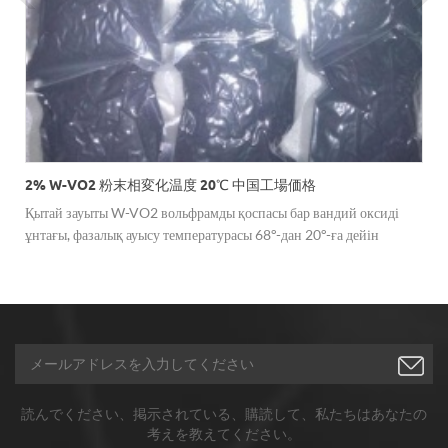
2% W-VO2 粉末相変化温度 20℃ 中国工場価格
Қытай зауыты W-VO2 вольфрамды қоспасы бар вандий оксиді
ұнтағы, фазалық ауысу температурасы 68°-дан 20°-ға дейін
төмендетілді, смарт терезе материалдарына, коммутациялық
құрылғыларға, температура сенсорларына және т.б. үшін
қолдануға болады
読んでください、掲示されている、購読して、私たちはあなたの
考えを教えてください。