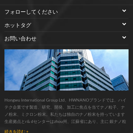
フォローしてください
ホットタグ
お問い合わせ
Hongwu International Group Ltd、HWNANOブランドでは、ハイ
テク企業です製造、研究、開発、加工に焦点を当てナノ粒子、ナ
ノ粉末、ミクロン粉末。私たちは独自のナノ粉末を持っています
生産拠点とr& dセンターはzhou州、江蘇省にあり、主に 銀ナノ粒
子 、 銅ナノ粒子 、 炭化ケイ素ウィスカー/粉末 、 カーボンナノチ
続きを読む +