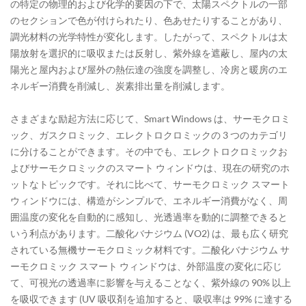
の特定の物理的および化学的要因の下で、太陽スペクトルの一部
のセクションで色が付けられたり、色あせたりすることがあり、
調光材料の光学特性が変化します。したがって、スペクトルは太
陽放射を選択的に吸収または反射し、紫外線を遮蔽し、屋内の太
陽光と屋内および屋外の熱伝達の強度を調整し、冷房と暖房のエ
ネルギー消費を削減し、炭素排出量を削減します。
さまざまな励起方法に応じて、Smart Windows は、サーモクロミ
ック、ガスクロミック、エレクトロクロミックの 3 つのカテゴリ
に分けることができます。その中でも、エレクトロクロミックお
よびサーモクロミックのスマート ウィンドウは、現在の研究のホ
ットなトピックです。それに比べて、サーモクロミック スマート
ウィンドウには、構造がシンプルで、エネルギー消費がなく、周
囲温度の変化を自動的に感知し、光透過率を動的に調整できると
いう利点があります。二酸化バナジウム (VO2) は、最も広く研究
されている無機サーモクロミック材料です。二酸化バナジウム サ
ーモクロミック スマート ウィンドウは、外部温度の変化に応じ
て、可視光の透過率に影響を与えることなく、紫外線の 90% 以上
を吸収できます (UV 吸収剤を追加すると、吸収率は 99% に達する