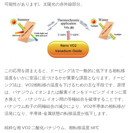
可能性があります)。太陽光の赤外線部分。
この応用を踏まえると、ドーピング法で一般的に低下する相転移
温度をいかに室温に近づけるかが重要な課題となります。ドーピ
ング法は、VO2相転移の温度を下げるための主な手段です。原理
は、バナジウム イオンまたは酸素イオンをドーピング イオンに置
き換えて、バナジウム イオン間の等極結合を破壊することです。
バナジウム粒子の同極結合の減少により、VO2半導体の相転移が
活発になり、半導体-金属状態の転移温度が低下します。
純粋な相 VO2 二酸化バナジウム、相転移温度 68℃