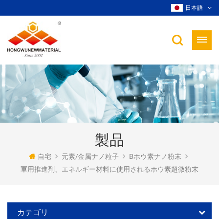
日本語
製品
自宅
元素/金属ナノ粒子
Bホウ素ナノ粉末
軍用推進剤、エネルギー材料に使用されるホウ素超微粉末
カテゴリ