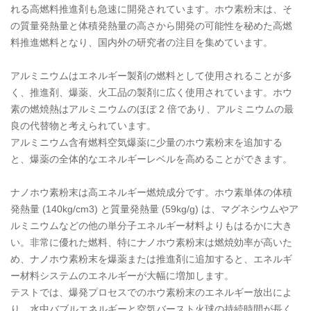
れる高燃料推進剤も急速に開発されています。ホウ素粉末は、そ
の質量発熱量と体積発熱量の高さから開発の可能性を秘めた高燃
料推進燃料となり、国内外の研究者の注目を集めています。
アルミニウムはエネルギー製剤の燃料として使用されることが多
く、推進剤、爆薬、火工品の製剤に広く使用されています。ホウ
素の燃焼熱はアルミニウムのほぼ 2 倍であり、アルミニウムの最
良の代替物と考えられています。
アルミニウム含有燃料空気爆薬に少量のホウ素粉末を追加する
と、爆薬の全体的なエネルギーレベルを高めることができます。
ナノホウ素粉末は高エネルギー燃焼成分です。ホウ素単体の体積
発熱量 (140kg/cm3) と質量発熱量 (59kg/g) は、マグネシウムやア
ルミニウムなどの他の単分子エネルギー材料よりもはるかに大き
い。非常に優れた燃料、特にナノホウ素粉末は燃焼効率が高いた
め、ナノホウ素粉末を爆薬または推進剤に追加すると、エネルギ
ー材料システムのエネルギーが大幅に増加します。
テストでは、爆発プロセスでのホウ素粉末のエネルギー放出によ
り、水中バブルエネルギーと空気バースト火球の持続時間が長く