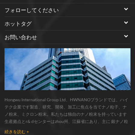
フォローしてください
ホットタグ
お問い合わせ
Hongwu International Group Ltd、HWNANOブランドでは、ハイ
テク企業です製造、研究、開発、加工に焦点を当てナノ粒子、ナ
ノ粉末、ミクロン粉末。私たちは独自のナノ粉末を持っています
生産拠点とr& dセンターはzhou州、江蘇省にあり、主に 銀ナノ粒
子 、 銅ナノ粒子 、 炭化ケイ素ウィスカー/粉末 、 カーボンナノチ
続きを読む +