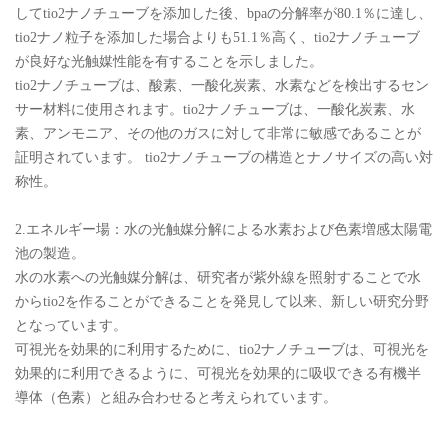
してtio2ナノチューブを添加した後、bpaの分解率が80.1％に達し、
tio2ナノ粒子を添加した場合よりも51.1％高く、tio2ナノチューブ
が良好な光触媒性能を有することを示しました。
tio2ナノチューブは、酸素、一酸化炭素、水素などを検出するセン
サー材料に使用されます。tio2ナノチューブは、一酸化炭素、水
素、アンモニア、その他のガスに対して非常に敏感であることが
証明されています。 tio2ナノチューブの構造とナノサイズの高い対
称性。
2.エネルギー場：水の光触媒分解による水素および色素増感太陽電
池の製造。
水の水素への光触媒分解は、研究者が紫外線を照射することで水
からtio2を作ることができることを発見して以来、新しい研究分野
となっています。
可視光を効果的に利用するために、tio2ナノチューブは、可視光を
効果的に利用できるように、可視光を効果的に吸収できる有機半
導体（色素）と組み合わせると考えられています。