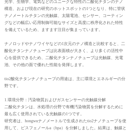
光学、生物学、電気などのユニークな特性の二酸化チタンのナノ
構造、および現在の研究のホットスポットの1つとなり、特に管状
ナノメートルチタンの光触媒、太陽電池、センサー、コーティン
グなどの幅広い応用制御可能なサイズと高度に秩序化された特性
を備えているため、ますます注目が集まっています。
ナノロッドやナノワイヤなどの1次元のナノ構造と比較すると、二
酸化チタンナノチューブは比表面積が大きく、より多くの活性中
心を提供できるため、二酸化チタンナノチューブは光触媒、光電
池、その他の面で優れた性能を発揮します。
tio2酸化チタンナノチューブの用途は、主に環境とエネルギーの分
野です。
1.環境分野：汚染物質およびガスセンサーの光触媒分解
二酸化チタンは、水処理の分野で有機汚染物質を分解するために
最も広く使用されている光触媒の1つです。
研究者は、hongwuナノメートルで生成されたtio2ナノチューブを使
用して、ビスフェノールa（bpa）を分解しました。結果は、触媒と