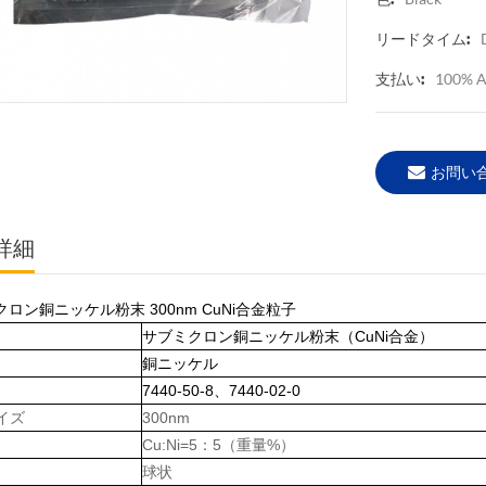
リードタイム:
100% A
支払い:
お問い
詳細
ロン銅ニッケル粉末 300nm CuNi合金粒子
サブミクロン銅ニッケル粉末（CuNi合金）
銅ニッケル
7440-50-8、7440-02-0
イズ
300nm
Cu:Ni=5：5（重量%）
球状