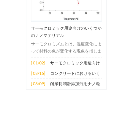
サーモクロミック用途向けのいくつか
のナノマテリアル
サーモクロミズムとは、温度変化によ
って材料の色が変化する現象を指しま
す。この変化は通常、材料の電子構造
[ 01/02]
サーモクロミック用途向け
または分子構造の変化によって引き起
のいくつかのナノマテリア
こされます。その適用原理には主に次
[ 08/16]
コンクリートにおけるいく
ル
の側面が含まれます。 1. サーモクロ
つかのナノ材料の拡張応用
[ 08/09]
耐摩耗潤滑添加剤用ナノ粒
ミック材料の分子は、加熱されると構
子
造的または電子的エネルギーレベルの
変化を受け、その結果、特定の波長の
光の吸収または反射が変化します。こ
の変化は、分子間の相互作用を変更し
たり、配向や立体構造を変更したりす
ることなどによって実現できます。 2.