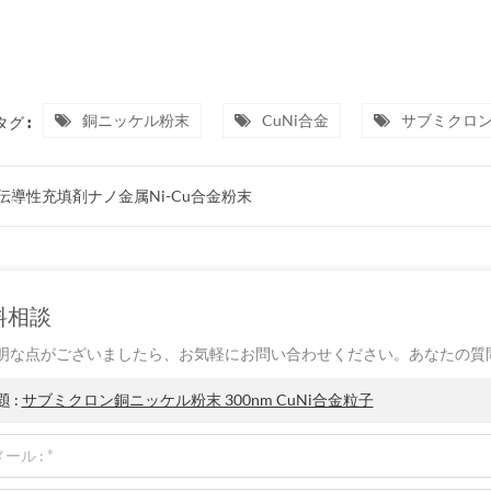
銅ニッケル粉末
CuNi合金
サブミクロン
グ :
伝導性充填剤ナノ金属Ni-Cu合金粉末
料相談
明な点がございましたら、お気軽にお問い合わせください。あなたの質
題 :
サブミクロン銅ニッケル粉末 300nm CuNi合金粒子