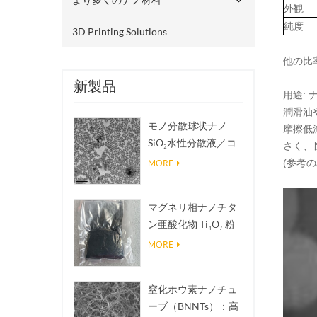
外観
純度
3D Printing Solutions
他の比
新製品
用途:
潤滑油
モノ分散球状ナノ
摩擦低
SiO₂水性分散液／コ
さく、
ロイド
(参考
MORE
マグネリ相ナノチタ
ン亜酸化物 Ti₄O₇ 粉
末
MORE
窒化ホウ素ナノチュ
ーブ（BNNTs）：高