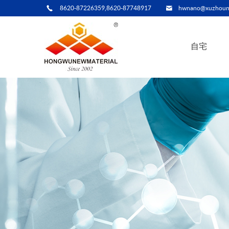
8620-87226359,8620-87748917
hwnano@xuzhoun
自宅