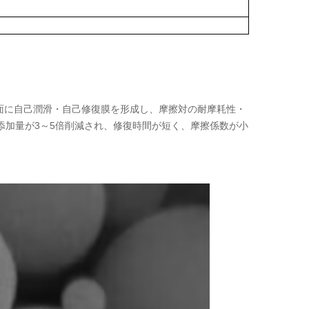
表面に自己潤滑・自己修復膜を形成し、摩擦対の耐摩耗性・
添加量が3～5倍削減され、修復時間が短く、摩擦係数が小