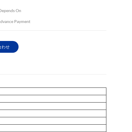
Depends On
dvance Payment
合わせ