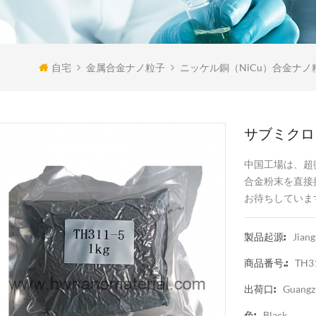
自宅
金属合金ナノ粒子
ニッケル銅（NiCu）合金ナノ
サブミクロン
中国工場は、超
合金粉末を直接
お待ちしていま
Jiang
製品起源:
TH3
商品番号.:
Guangz
出荷口:
Black
色: