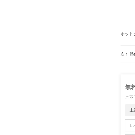
サーモクロミック材料の色の変化は、
化学反応の変化...
ホットタ
熱
次 :
無
ご不
主