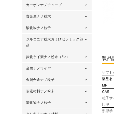
カーボンナノチューブ
貴金属ナノ粉末
酸化物ナノ粒子
ジルコニア粉末およびセラミック部
品
炭化ケイ素ナノ粉末（sic）
製品
金属ナノワイヤ
サブミク
製品名
金属合金ナノ粒子
MF
炭素材料ナノ粉末
CAS
粒子サ
窒化物ナノ粒子
比率
形態学
より多くのナノ材料