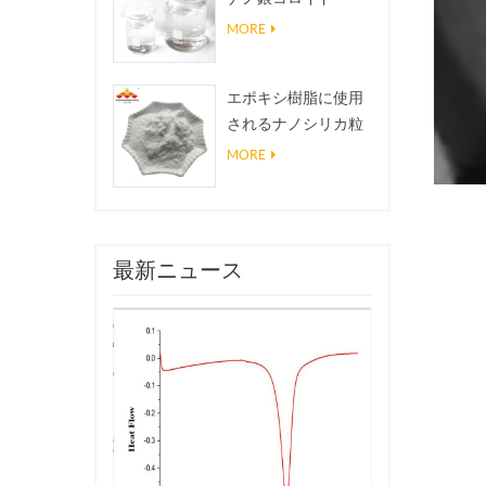
MORE
エポキシ樹脂に使用
されるナノシリカ粒
子、超疎水性コーテ
MORE
ィングナノシリカ粉
末
最新ニュース