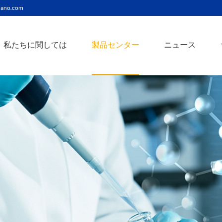
ano.com
私たちに関しては
製品センター
ニュース
ニッケルコバルト（Ni-Co）合金ナノ粉末
ニッケルクロム（ni-cr）合金ナノ粉末
アトアンチモンスズ酸化物ナノ粉末
バリウム3チタン酸バリウムナノ粉末
スズビスマス（Sn-Bi）合金ナノ粉末
イットインジウムスズ酸化物ナノ粉末
フェロニッケル（fe-ni）合金ナノ粉末
アゾアルミニウム酸化亜鉛ナノ粉末
鉄クロムコバルト（Fe-Cr-Co）合金ナノ粉末
クロムニッケル鉄（Cr-Ni-Fe）合金ナノ粉末
タングステンカーバイドコバルト（wc-co）合金ナノ粉末
鉄ニッケルコバルト（Fe-Ni-Co）合金ナノ粉末
炭化タングステン（wc）合金ナノ粉末
ニッケルチタン（ni-ti）合金ナノ粉末
アルミン酸窒化アルミニウムナノ粉末
タングステン - 銅（w-cu）合金ナノ粉末
ベータ炭化ケイ素ウィスカー/ナノワイヤ/繊維
多層カーボンナノチューブ（mwcnts）
ジルコニア粉末およびセラミック部品
二重壁カーボンナノチューブ（dwcnts）
ナノ粒子のカスタマイズサービス
単層カーボンナノチューブ（swcnt）
カーボンナノ材料
発送情報
銀ナノ粉末（ag）
コバルトナノ粒子
コロイダルプラチナ（pt）
銀ナノ粒子/ナノ粉末
金属酸化物ナノ粒
よくある質問
銀ナノワイヤー導電性インク
ミクロンの銅粉末
ナノ銀抗菌分散液
元素/金属/合金ナ
利用規約
ナノコロイド
銅ナノ粒子
金コロイド（au）
ナノ分散
装置
ナノマテリアルのカスタマイズ
ビスマスビスマスナノ粒子
ノロッドなど
技術とサービス
元素/金属ナノ粒子
ナノワイヤー、
アルミニウムナノ粒子