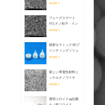
熱伝導放熱フィラー
MORE
フェーズスマート
VO₂ナノ粒子：イン
テリジェントな熱応
MORE
答、オーダーメイド
設計
精密セラミック3Dプ
リンティングソリュ
ーションは不可能な
MORE
構造を現実にする
新しい導電性材料ニ
ッケルナノワイヤ
NINWS
MORE
透明コロイドag抗菌
ナノ銀コロイド