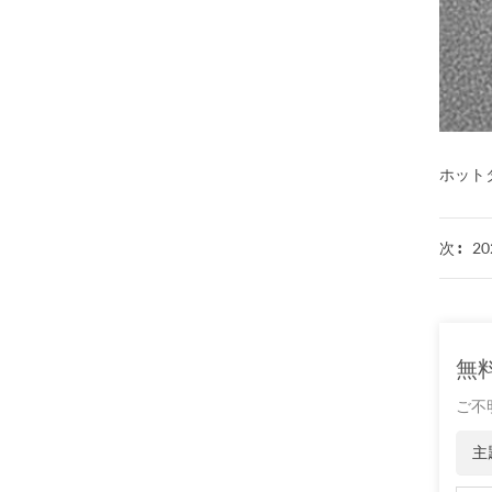
サーモクロミック材料の色の変化は、
化学反応の変化...
ホットタ
20
次 :
無
ご不
主