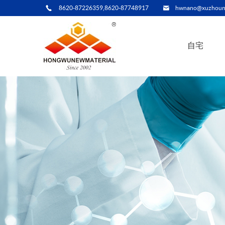
8620-87226359,8620-87748917
hwnano@xuzhoun
自宅