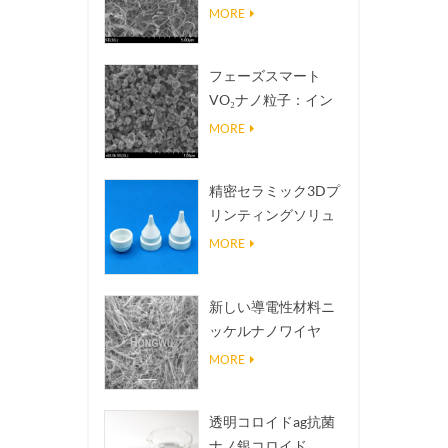
熱伝導放熱フィラー
MORE
フェーズスマート
VO₂ナノ粒子：イン
テリジェントな熱応
MORE
答、オーダーメイド
設計
精密セラミック3Dプ
リンティングソリュ
ーションは不可能な
MORE
構造を現実にする
新しい導電性材料ニ
ッケルナノワイヤ
NINWS
MORE
透明コロイドag抗菌
ナノ銀コロイド