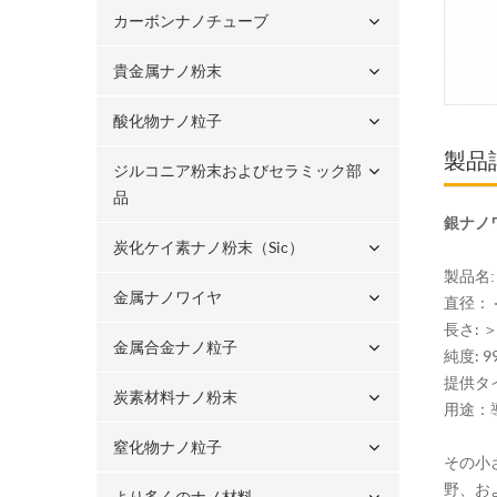
カーボンナノチューブ
貴金属ナノ粉末
酸化物ナノ粒子
製品
ジルコニア粉末およびセラミック部
品
銀ナノワ
炭化ケイ素ナノ粉末（sic）
製品名
金属ナノワイヤ
直径：＜
長さ: ＞
金属合金ナノ粒子
純度: 9
提供タ
炭素材料ナノ粉末
用途：
窒化物ナノ粒子
その小
野、お
より多くのナノ材料