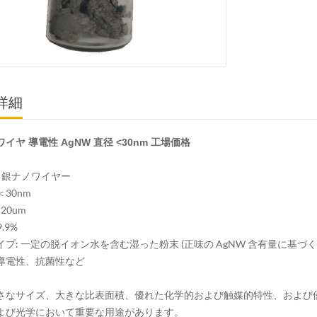
詳細
イヤ 導電性 AgNW 直径 <30nm 工場価格
:
銀ナノワイヤー
30nm
20um
9.9%
イプ: 一定の脱イオン水を含む湿った粉末 (正味の AgNW 含有量に基
導電性、抗菌性など
さなサイズ、大きな比表面積、優れた化学的および触媒的特性、および
よび光学において重要な用途があります。