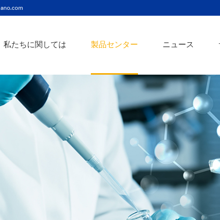
ano.com
私たちに関しては
製品センター
ニュース
ニッケルコバルト（Ni-Co）合金ナノ粉末
ニッケルクロム（ni-cr）合金ナノ粉末
アトアンチモンスズ酸化物ナノ粉末
バリウム3チタン酸バリウムナノ粉末
スズビスマス（Sn-Bi）合金ナノ粉末
イットインジウムスズ酸化物ナノ粉末
フェロニッケル（fe-ni）合金ナノ粉末
アゾアルミニウム酸化亜鉛ナノ粉末
鉄クロムコバルト（Fe-Cr-Co）合金ナノ粉末
クロムニッケル鉄（Cr-Ni-Fe）合金ナノ粉末
タングステンカーバイドコバルト（wc-co）合金ナノ粉末
鉄ニッケルコバルト（Fe-Ni-Co）合金ナノ粉末
炭化タングステン（wc）合金ナノ粉末
ニッケルチタン（ni-ti）合金ナノ粉末
アルミン酸窒化アルミニウムナノ粉末
タングステン - 銅（w-cu）合金ナノ粉末
ベータ炭化ケイ素ウィスカー/ナノワイヤ/繊維
多層カーボンナノチューブ（mwcnts）
ジルコニア粉末およびセラミック部品
二重壁カーボンナノチューブ（dwcnts）
ナノ粒子のカスタマイズサービス
単層カーボンナノチューブ（swcnt）
カーボンナノ材料
発送情報
銀ナノ粉末（ag）
コバルトナノ粒子
コロイダルプラチナ（pt）
銀ナノ粒子/ナノ粉末
金属酸化物ナノ粒
よくある質問
銀ナノワイヤー導電性インク
ミクロンの銅粉末
ナノ銀抗菌分散液
元素/金属/合金ナ
利用規約
ナノコロイド
銅ナノ粒子
金コロイド（au）
ナノ分散
装置
ナノマテリアルのカスタマイズ
ビスマスビスマスナノ粒子
ノロッドなど
技術とサービス
元素/金属ナノ粒子
ナノワイヤー、
アルミニウムナノ粒子