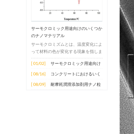
サーモクロミック用途向けのいくつか
のナノマテリアル
サーモクロミズムとは、温度変化によ
って材料の色が変化する現象を指しま
す。この変化は通常、材料の電子構造
[ 01/02]
サーモクロミック用途向け
または分子構造の変化によって引き起
のいくつかのナノマテリア
こされます。その適用原理には主に次
[ 08/16]
コンクリートにおけるいく
ル
の側面が含まれます。 1. サーモクロ
つかのナノ材料の拡張応用
[ 08/09]
耐摩耗潤滑添加剤用ナノ粒
ミック材料の分子は、加熱されると構
子
造的または電子的エネルギーレベルの
変化を受け、その結果、特定の波長の
光の吸収または反射が変化します。こ
の変化は、分子間の相互作用を変更し
たり、配向や立体構造を変更したりす
ることなどによって実現できます。 2.