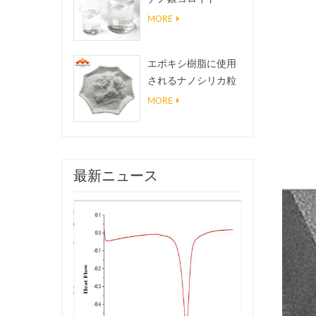
MORE
エポキシ樹脂に使用
されるナノシリカ粒
子、超疎水性コーテ
MORE
ィングナノシリカ粉
末
最新ニュース