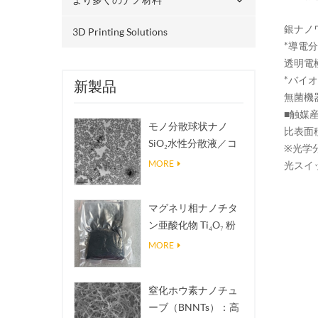
銀ナノ
3D Printing Solutions
*導電
透明電
*バイ
新製品
無菌機
■触媒
モノ分散球状ナノ
比表面
SiO₂水性分散液／コ
※光学
ロイド
MORE
光スイ
マグネリ相ナノチタ
ン亜酸化物 Ti₄O₇ 粉
末
MORE
窒化ホウ素ナノチュ
ーブ（BNNTs）：高