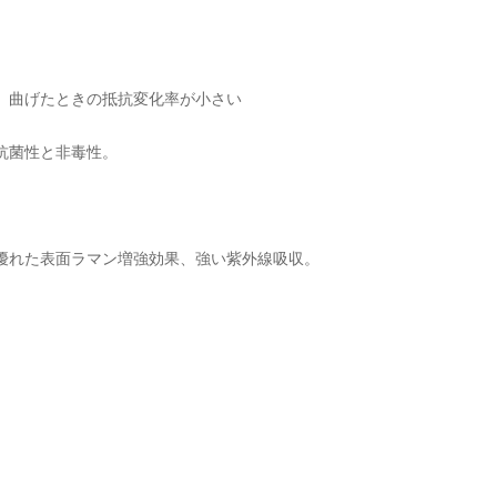
、曲げたときの抵抗変化率が小さい
抗菌性と非毒性。
優れた表面ラマン増強効果、強い紫外線吸収。