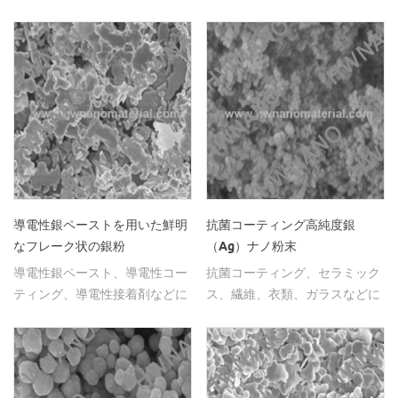
レーク状、樹枝状、銀比3％〜
30％を有する。
導電性銀ペーストを用いた鮮明
抗菌コーティング高純度銀
なフレーク状の銀粉
（Ag）ナノ粉末
導電性銀ペースト、導電性コー
抗菌コーティング、セラミック
ティング、導電性接着剤などに
ス、繊維、衣類、ガラスなどに
広く使用されるフレーク状銀粉
広く使われている超微粒子銀ナ
末。
ノ粒子。