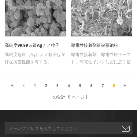
高純度99.99％銀Agナノ粒子
導電性接着剤銀被覆銅粉
高純度超銀（Ag）ナノ粒子は良
導電性接着剤、導電性銀ペース
好な抗菌性能を有する。
ト、導電性インクなどに広く使
用されている高導電性銀被覆銅
粉末。
1
2
3
4
5
6
7
8
の合計
8
ページ