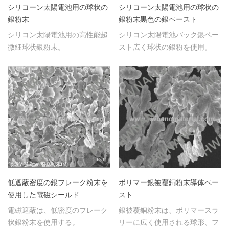
シリコーン太陽電池用の球状の
シリコーン太陽電池用の球状の
銀粉末
銀粉末黒色の銀ペースト
シリコン太陽電池用の高性能超
シリコン太陽電池バック銀ペー
微細球状銀粉末。
スト広く球状の銀粉を使用。
低遮蔽密度の銀フレーク粉末を
ポリマー銀被覆銅粉末導体ペー
使用した電磁シールド
スト
電磁遮蔽は、低密度のフレーク
銀被覆銅粉末は、ポリマースラ
状銀粉末を使用する。
リーに広く使用される球形、フ