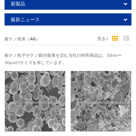
新製品
最新ニュース
見る :
銀ナノ粉末（AG）
Grid Vi
Li
銀ナノ粒子やナノ銀分散液を含む当社の特長商品は、10nm〜
10μmのサイズを有しています。