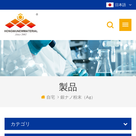
日本語
製品
自宅
銀ナノ粉末（ag）
カテゴリ