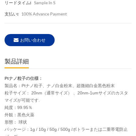
Sample In S
リードタイム:
100% Advance Payment
支払い:
お問い合わせ
製品詳細
Ptナノ粒子の仕様：
製品名：Ptナノ粒子、ナノ白金粉末、超微細白金黒色粉末
粒子サイズ：
20nm（通常サイズ）
、20nm-1umサイズのカスタ
マイズが可能です.
純度：99.95％
外観：黒色火薬
形態：
球状
パッケージ：1g / 10g / 50g / 500g /ボトラーまたは二重帯電防止