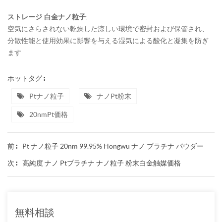
ストレージ
白金ナノ粒子
:
空気にさらされない乾燥した涼しい環境で密封および保管され、
分散性能と使用効果に影響を与える湿気による酸化と凝集を防ぎ
ます
ホットタグ :
Ptナノ粒子
ナノPt粉末
20nmPt価格
Pt ナノ粒子 20nm 99.95% Hongwu ナノ プラチナ パウダー
前 :
高純度 ナノ Ptプラチナ ナノ粒子 粉末白金触媒価格
次 :
無料相談