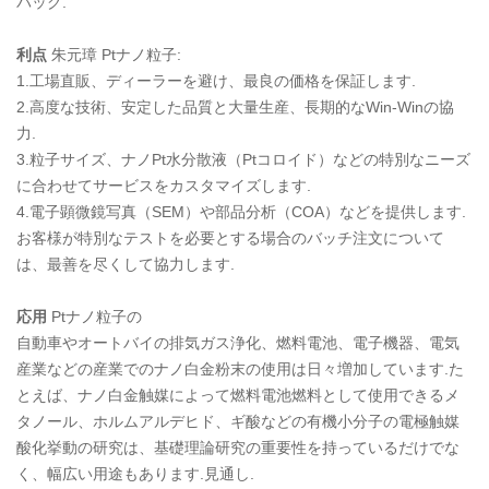
バッグ.
利点
朱元璋
Ptナノ粒子
:
1.工場直販、ディーラーを避け、最良の価格を保証します.
2.高度な技術、安定した品質と大量生産、長期的なWin-Winの協
力.
3.粒子サイズ、ナノPt水分散液（Ptコロイド）などの特別なニーズ
に合わせてサービスをカスタマイズします.
4.電子顕微鏡写真（SEM）や部品分析（COA）などを提供します.
お客様が特別なテストを必要とする場合のバッチ注文について
は、最善を尽くして協力します.
応用
Ptナノ粒子の
自動車やオートバイの排気ガス浄化、燃料電池、電子機器、電気
産業などの産業でのナノ白金粉末の使用は日々増加しています.た
とえば、ナノ白金触媒によって燃料電池燃料として使用できるメ
タノール、ホルムアルデヒド、ギ酸などの有機小分子の電極触媒
酸化挙動の研究は、基礎理論研究の重要性を持っているだけでな
く、幅広い用途もあります.見通し.