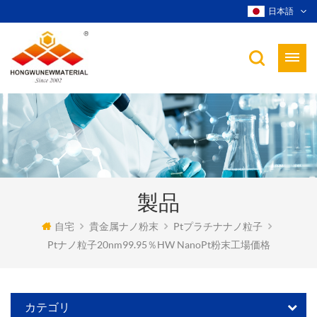
日本語
製品
自宅
貴金属ナノ粉末
Ptプラチナナノ粒子
Ptナノ粒子20nm99.95％HW NanoPt粉末工場価格
カテゴリ