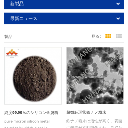
新製品
最新ニュース
見る :
製品
Grid Vi
Li
超微細球状鉄ナノ粉末
純度99.99％のシリコン金属粉
鉄ナノ粉末は活性が高く、表面
pure micron silicon metal
に酸素が不動態化され、良好な
powder is widely used in