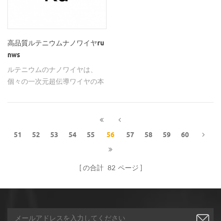
高品質ルテニウムナノワイヤru
nws
ルテニウムのナノワイヤは、
個々の一次元超伝導ワイヤの本
質的な挙動を研究する有望な候
補である。
51
52
53
54
55
56
57
58
59
60
の合計
82
ページ