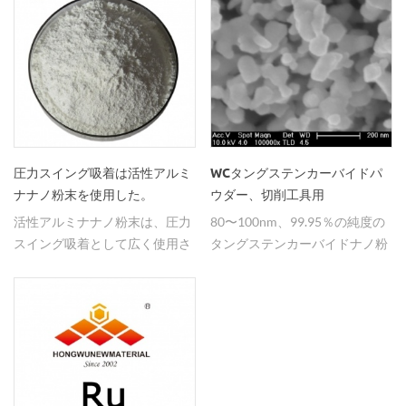
圧力スイング吸着は活性アルミ
WCタングステンカーバイドパ
ナナノ粉末を使用した。
ウダー、切削工具用
活性アルミナナノ粉末は、圧力
80〜100nm、99.95％の純度の
スイング吸着として広く使用さ
タングステンカーバイドナノ粉
れる高い表面積、良好な熱安定
末が切削工具に適用される。
性を有する。