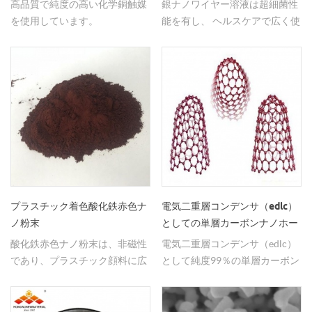
高品質で純度の高い化学銅触媒
銀ナノワイヤー溶液は超細菌性
を使用しています。
能を有し、 ヘルスケアで広く使
用されており、テキスタイル、
プラスチックおよび化学建材お
よびその他の製品 。
プラスチック着色酸化鉄赤色ナ
電気二重層コンデンサ（edlc）
ノ粉末
としての単層カーボンナノホー
ンの使用
酸化鉄赤色ナノ粉末は、非磁性
電気二重層コンデンサ（edlc）
であり、プラスチック顔料に広
として純度99％の単層カーボン
く使用されている。
ナノホーン