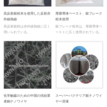
高反射銀粉末を使用した反射赤
厚膜導体ペースト、銀フレーク
外線熱線
粉末使用
高反射銀粉は赤外線熱線に広く
銀フレーク粉末は、厚膜導体ペ
用いられている。
ーストに広く使用されている。
化学触媒のための中国の供給業
スーパーバクテリア銀ナノワイ
者銅ナノワイヤ
ヤー溶液