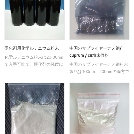
硬化剤用化学ルテニウム粉末
中国のサプライヤーナノ銅/
cuprum / cu粉末価格
化学ルテニウム粉末は20-30nm
で入手可能で、硬化剤の純度は
中国のサプライヤーナノ銅粉末
99.95％です。
製品は100nm、200nmの両方で
使用可能で、導電性コーティン
グとして純度99.5％を使用して
います。