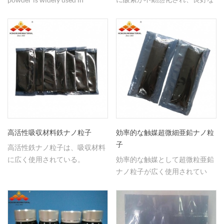
球形を呈する。
refractory materials, powder
metallurgy industry
高活性吸収材料鉄ナノ粒子
効率的な触媒超微細亜鉛ナノ粒
子
高活性鉄ナノ粒子は、吸収材料
に広く使用されている。
効率的な触媒として超微粒亜鉛
ナノ粒子が広く使用されてい
る。