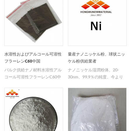
省、中国（本土） グレード基
準：電子グレード、工業グレー
ド 純度：99.9％ 外観：イエロ
ー、ブルー、パープルパウダー
アプリケーション：エレクトロ
クロミック ブランド名：hw
nano
水溶性およびアルコール可溶性
量産ナノニッケル粉、球状ニッ
フラーレンC60中国
ケル粉供給業者
バルク供給ナノ材料水溶性アル
ナノニッケル湿潤粉体、20-
コール可溶性フラーレンC60中
30nm、99.9％の純度、今より
国。
多くの競争力のある価格で大量
に生産することができます。