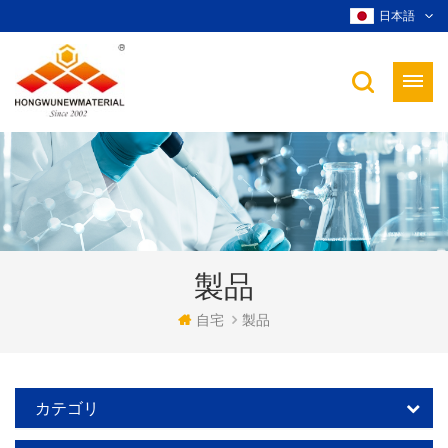
日本語
製品
自宅
製品
カテゴリ