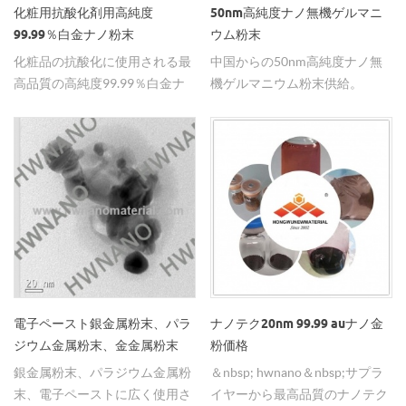
化粧用抗酸化剤用高純度
50nm高純度ナノ無機ゲルマニ
99.99％白金ナノ粉末
ウム粉末
化粧品の抗酸化に使用される最
中国からの50nm高純度ナノ無
高品質の高純度99.99％白金ナ
機ゲルマニウム粉末供給。
ノ粉末を供給します。
電子ペースト銀金属粉末、パラ
ナノテク20nm 99.99 auナノ金
ジウム金属粉末、金金属粉末
粉価格
銀金属粉末、パラジウム金属粉
＆nbsp; hwnano＆nbsp;サプラ
末、電子ペーストに広く使用さ
イヤーから最高品質のナノテク