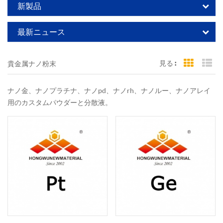
新製品
最新ニュース
見る :
貴金属ナノ粉末
Grid Vi
Li
ナノ金、ナノプラチナ、ナノpd、ナノrh、ナノルー、ナノアレイ
用のカスタムパウダーと分散液。