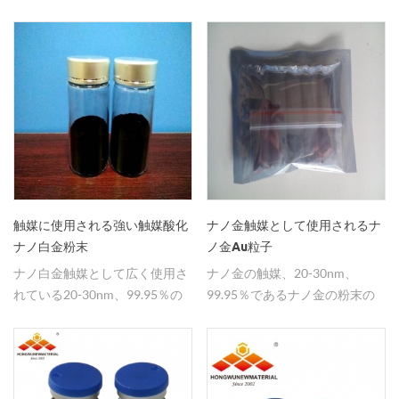
れている金金属粉末。
20nm 99.99 auナノ金粉価格。
触媒に使用される強い触媒酸化
ナノ金触媒として使用されるナ
ナノ白金粉末
ノ金Au粒子
ナノ白金触媒として広く使用さ
ナノ金の触媒、20-30nm、
れている20-30nm、99.95％の
99.95％であるナノ金の粉末の
ナノ白金粉末。
最大適用。