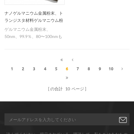
ナノゲルマニウム金属粉末、ト
ランジスタ材料ゲルマニウム粉
末
ゲルマニウム金属粉末、
50nm、99.9％、80〜100nmも
可能である。トランジスタ材料
として広く使用されている。
1
2
3
4
5
6
7
8
9
10
の合計
10
ページ