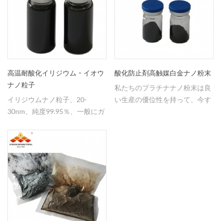
高温耐酸化イリジウム・イオウ
酸化防止剤高触媒白金ナノ粉末
ナノ粒子
私たちのプラチナナノ粉末は良
イリジウムナノ粒子、20-
い生産の優位性を持って、今す
30nm、純度99.95％、一般にガ
ぐ大きな量を供給することがで
ラス瓶、黒色液体中に貯蔵す
きる、お問い合わせにようこ
る。
そ。