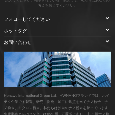
読んでください、掲示されている、購読して、私たちはあなたの
考えを教えてください。
フォローしてください
ホットタグ
お問い合わせ
Hongwu International Group Ltd、HWNANOブランドでは、ハイ
テク企業です製造、研究、開発、加工に焦点を当てナノ粒子、ナ
ノ粉末、ミクロン粉末。私たちは独自のナノ粉末を持っています
生産拠点とr& dセンターはzhou州、江蘇省にあり、主に 銀ナノ粒