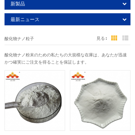
新製品
最新ニュース
見る :
酸化物ナノ粒子
Grid Vi
Li
酸化物ナノ粉末のための私たちの大規模な在庫は、あなたが迅速
かつ確実にご注文を得ることを保証します。