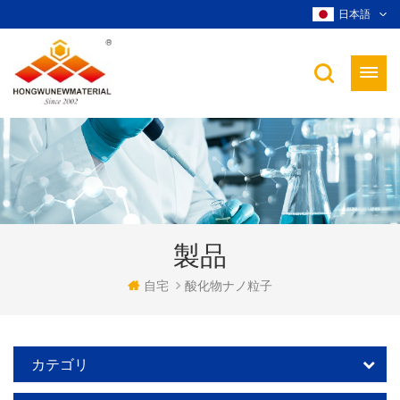
日本語
製品
自宅
酸化物ナノ粒子
カテゴリ