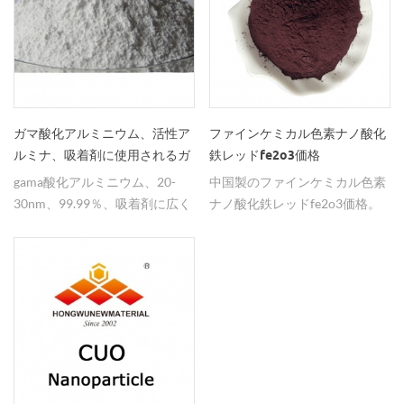
ガマ酸化アルミニウム、活性ア
ファインケミカル色素ナノ酸化
ルミナ、吸着剤に使用されるガ
鉄レッドfe2o3価格
マアル2o3
gama酸化アルミニウム、20-
中国製のファインケミカル色素
30nm、99.99％、吸着剤に広く
ナノ酸化鉄レッドfe2o3価格。
使用されています。我々はま
た、アルファの酸化アルミニウ
ムを供給することができます。