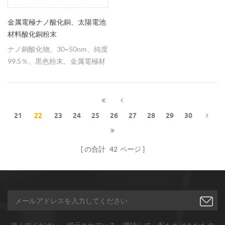
金属電極ナノ酸化銅、太陽電池
材料酸化銅粉末
ナノ銅酸化物、30~50nm、純度
99.5％、黒色粉末。金属電極材
料に広く使用されている。
21
22
23
24
25
26
27
28
29
30
の合計
42
ページ