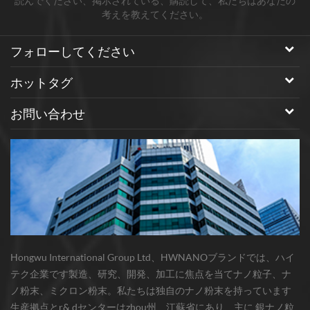
読んでください、掲示されている、購読して、私たちはあなたの
考えを教えてください。
フォローしてください
ホットタグ
お問い合わせ
Hongwu International Group Ltd、HWNANOブランドでは、ハイ
テク企業です製造、研究、開発、加工に焦点を当てナノ粒子、ナ
ノ粉末、ミクロン粉末。私たちは独自のナノ粉末を持っています
生産拠点とr& dセンターはzhou州、江蘇省にあり、主に 銀ナノ粒