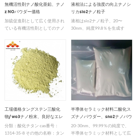
無機活性剤ナノ酸化亜鉛、ナノ
液相法による強度の向上ナノシ
z NOパウダー価格
リカsio2ナノ粒子
加硫促進剤として広く使用され
液相はsio2ナノ粒子、20〜
ている有機活性剤としてのナノ
30nm、純度99.8％を生成す
酸化亜鉛。
る。
工場価格タングステン三酸化
半導体セラミック材料二酸化ス
物/ wo3ナノ粉末、良好なエレ
ズナノパウダー、sno2ナノパウ
クトロクロミック特性
ダー価格
分類：酸化チタン cas番号：
20-30nm、99.99％の純度で、
1314-35-8 その他の名称：タン
半導体セラミック材料として広