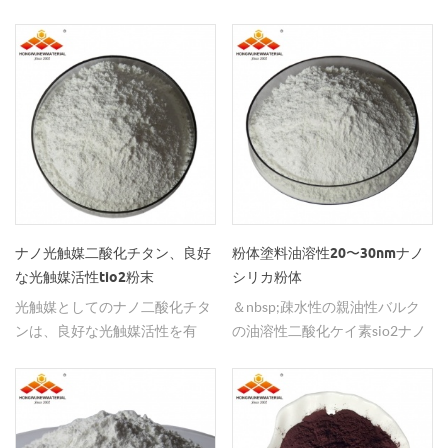
グステン酸化物、トリオキソタ
く使用されている。
ングステン mf：wo3 einecs番
号：215-231-4 原産地：江蘇
省、中国（本土） グレード基
準：電子グレード、工業グレー
ド 純度：99.9％ 外観：イエロ
ー、ブルー、パープルパウダー
アプリケーション：エレクトロ
クロミック ブランド名：hw
nano
ナノ光触媒二酸化チタン、良好
粉体塗料油溶性20〜30nmナノ
な光触媒活性tio2粉末
シリカ粉体
光触媒としてのナノ二酸化チタ
＆nbsp;疎水性の親油性バルク
ンは、良好な光触媒活性を有
の油溶性二酸化ケイ素sio2ナノ
し、粒度は純度99.9％のルチル
シリカ粉末を供給します。
で