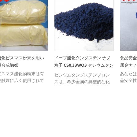
酸化ビスマス粉末を用い
ドープ酸化タングステン ナノ
食品安全
機合成触媒
粒子 CS0.33WO3 セシウムタン
属金ナノ
グステンブロンズ
ビスマス酸化物粉末は有
あなたは
セシウムタングステンブロン
成触媒に広く使用されて
品安全性
ズは、希少金属の典型的な化
機能材料である。
の貴金属
合物です。 その化学式は
を購入す
CS0.33WO3です。 それは青銅
帯の結晶構造を持っていま
す。 それは酸素八面体の特別
な構造を持っているので、そ
れは優れた機械的、光学的お
よび熱的な性質を有する。