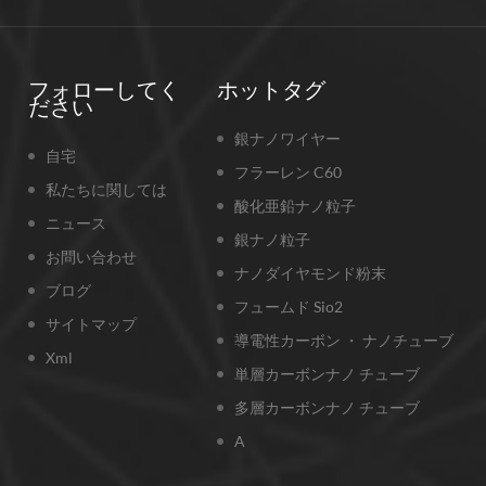
フォローしてく
ホットタグ
ださい
銀ナノワイヤー
自宅
フラーレン C60
私たちに関しては
酸化亜鉛ナノ粒子
ニュース
銀ナノ粒子
お問い合わせ
ナノダイヤモンド粉末
ブログ
フュームド Sio2
サイトマップ
導電性カーボン ・ ナノチューブ
Xml
単層カーボンナノ チューブ
多層カーボンナノ チューブ
A