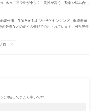
ヤに比べて長径比が小さく、剛性が高く、凝集や絡み合い
り、触媒作用、生物学的および化学的センシング、非線形光
他の分野などの多くの分野で応用されています。可視光領
ノロッド
問にお答えできたら幸いです。