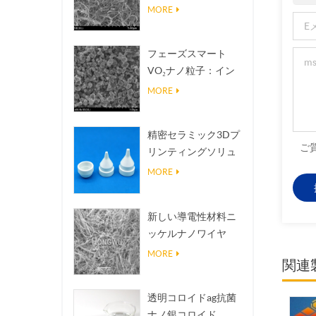
熱伝導放熱フィラー
MORE
フェーズスマート
VO₂ナノ粒子：イン
テリジェントな熱応
MORE
答、オーダーメイド
設計
精密セラミック3Dプ
ご
リンティングソリュ
ーションは不可能な
MORE
構造を現実にする
新しい導電性材料ニ
ッケルナノワイヤ
NINWS
MORE
関連
透明コロイドag抗菌
ナノ銀コロイド