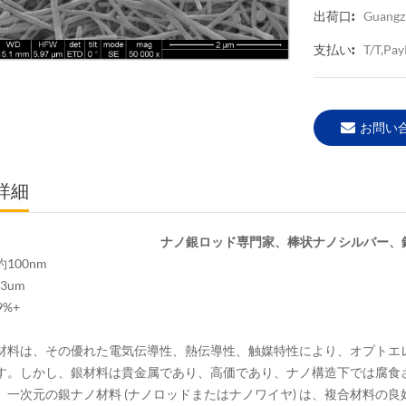
Guangz
出荷口:
T/T,Pay
支払い:
お問い
詳細
ナノ銀ロッド専門家、棒状ナノシルバー、
100nm
-3um
9%+
材料は、その優れた電気伝導性、熱伝導性、触媒特性により、オプトエ
す。しかし、銀材料は貴金属であり、高価であり、ナノ構造下では腐食
。一次元の銀ナノ材料 (ナノロッドまたはナノワイヤ) は、複合材料の