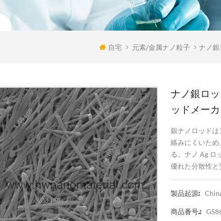
自宅
元素/金属ナノ粒子
ナノ銀
ナノ銀ロッ
ッドメーカ
銀ナノロッドは
絡みにくいため
る。ナノ Ag
優れた分散性と
Chin
製品起源:
G58
商品番号.: