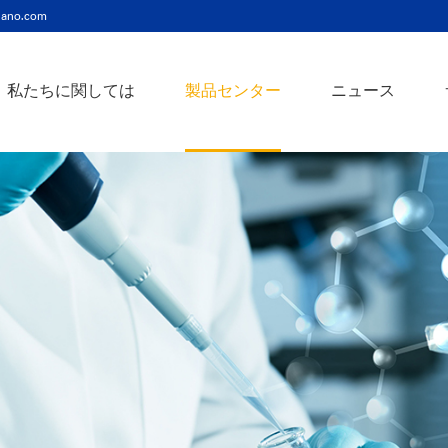
ano.com
私たちに関しては
製品センター
ニュース
ニッケルコバルト（Ni-Co）合金ナノ粉末
ニッケルクロム（ni-cr）合金ナノ粉末
アトアンチモンスズ酸化物ナノ粉末
バリウム3チタン酸バリウムナノ粉末
スズビスマス（Sn-Bi）合金ナノ粉末
イットインジウムスズ酸化物ナノ粉末
フェロニッケル（fe-ni）合金ナノ粉末
アゾアルミニウム酸化亜鉛ナノ粉末
鉄クロムコバルト（Fe-Cr-Co）合金ナノ粉末
クロムニッケル鉄（Cr-Ni-Fe）合金ナノ粉末
タングステンカーバイドコバルト（wc-co）合金ナノ粉末
鉄ニッケルコバルト（Fe-Ni-Co）合金ナノ粉末
炭化タングステン（wc）合金ナノ粉末
ニッケルチタン（ni-ti）合金ナノ粉末
アルミン酸窒化アルミニウムナノ粉末
タングステン - 銅（w-cu）合金ナノ粉末
ベータ炭化ケイ素ウィスカー/ナノワイヤ/繊維
多層カーボンナノチューブ（mwcnts）
ジルコニア粉末およびセラミック部品
二重壁カーボンナノチューブ（dwcnts）
ナノ粒子のカスタマイズサービス
単層カーボンナノチューブ（swcnt）
カーボンナノ材料
発送情報
銀ナノ粉末（ag）
コバルトナノ粒子
コロイダルプラチナ（pt）
銀ナノ粒子/ナノ粉末
金属酸化物ナノ粒
よくある質問
銀ナノワイヤー導電性インク
ミクロンの銅粉末
ナノ銀抗菌分散液
元素/金属/合金ナ
利用規約
ナノコロイド
銅ナノ粒子
金コロイド（au）
ナノ分散
装置
ナノマテリアルのカスタマイズ
ビスマスビスマスナノ粒子
ノロッドなど
技術とサービス
元素/金属ナノ粒子
ナノワイヤー、
アルミニウムナノ粒子