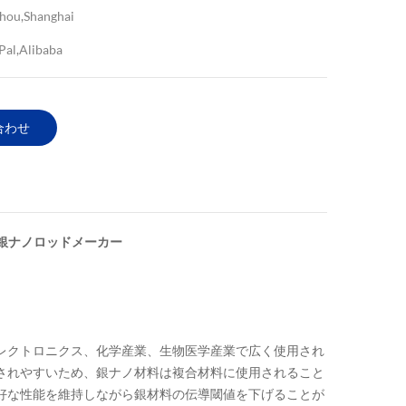
hou,Shanghai
Pal,Alibaba
合わせ
銀ナノロッドメーカー
レクトロニクス、化学産業、生物医学産業で広く使用され
されやすいため、銀ナノ材料は複合材料に使用されること
良好な性能を維持しながら銀材料の伝導閾値を下げることが