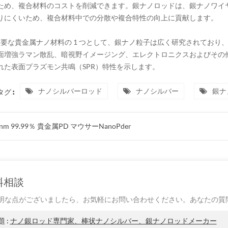
ため、複合材料のコストを削減できます。銀ナノロッドは、銀ナノワイ
りにくいため、複合材料中での分散や複合特性の向上に貢献します。
 重要な貴金属ナノ材料の 1 つとして、銀ナノ粒子は広く研究されてお
面増強ラマン散乱、暗視野イメージング、エレクトロニクスおよびその
れた表面プラズモン共鳴（SPR）特性を示します。
ナノシルバーロッド
ナノシルバー
銀ナ
グ :
nm 99.99％ 貴金属PD マウサーNanoPder
料相談
明な点がございましたら、お気軽にお問い合わせください。あなたの質
題 :
ナノ銀ロッド専門家、棒状ナノシルバー、銀ナノロッドメーカー