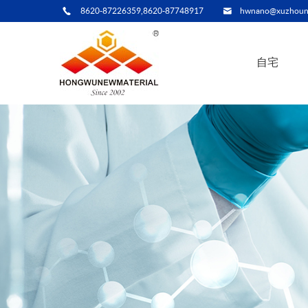
8620-87226359,8620-87748917
hwnano@xuzhoun
自宅