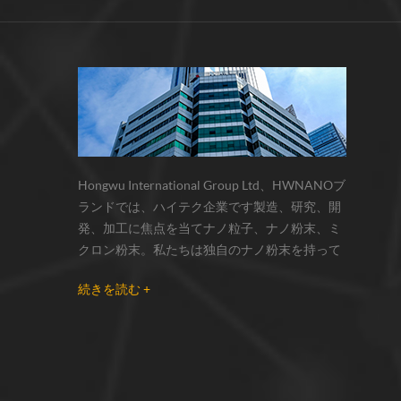
サーモクロミック材料の色の変化は、
化学反応の変化...
Hongwu International Group Ltd、HWNANOブ
ランドでは、ハイテク企業です製造、研究、開
発、加工に焦点を当てナノ粒子、ナノ粉末、ミ
クロン粉末。私たちは独自のナノ粉末を持って
います生産拠点とr& dセンターはzhou州、江蘇
続きを読む +
省にあり、主に 銀ナノ粒子 、 銅ナノ粒子 、 炭
化ケイ素ウィスカー/粉末 、 カーボンナノチュ
ーブ 、 グラフェン 、 酸化アルミニウムナノ粒
子 、 窒化ケイ素パウダー 、 銀ナノワイヤ 少量
の他のナノ材料研究者および業界団体向けの大
量注文 我々はよく知られた研究に密接に協力し