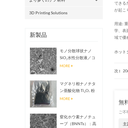
できる
が起こ
3D Printing Solutions
用途:
学、表
新製品
域で優
モノ分散球状ナノ
ホットタ
SiO₂水性分散液／コ
ロイド
MORE
20
次 :
マグネリ相ナノチタ
ン亜酸化物 Ti₄O₇ 粉
末
MORE
無
ご不
窒化ホウ素ナノチュ
ーブ（BNNTs）：高
主