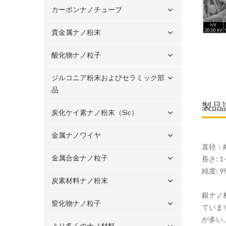
カーボンナノチューブ
貴金属ナノ粉末
酸化物ナノ粒子
ジルコニア粉末およびセラミック部
品
製品
炭化ケイ素ナノ粉末（sic）
金属ナノワイヤ
直径：約
金属合金ナノ粒子
長さ: 1
純度: 9
炭素材料ナノ粉末
銀ナノ
窒化物ナノ粒子
ていま
が多い
より多くのナノ材料