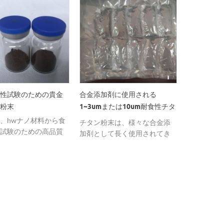
性試験のための貴金
合金添加剤に使用される
内部デバイ
粉末
1~3umまたは10um耐食性チ​​タ
ィラーとし
ン粉末
の粉末。
、hwナノ材料から食
チタン粉末は、様々な合金添
サブミクロ
試験のための高品質
加剤として長く使用されてき
高い熱伝導
金ナノ粉末/ナノ粒子
た のアプリケーションの。
い熱膨張、
ることができます。
耐性、およ
能する能力
られます。