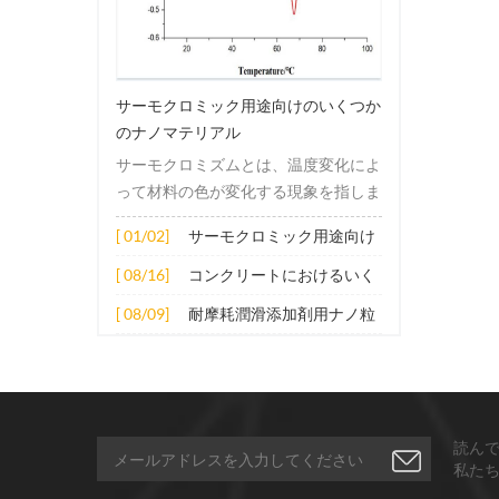
サーモクロミック用途向けのいくつか
のナノマテリアル
サーモクロミズムとは、温度変化によ
って材料の色が変化する現象を指しま
す。この変化は通常、材料の電子構造
[ 01/02]
サーモクロミック用途向け
または分子構造の変化によって引き起
のいくつかのナノマテリア
こされます。その適用原理には主に次
[ 08/16]
コンクリートにおけるいく
ル
の側面が含まれます。 1. サーモクロ
つかのナノ材料の拡張応用
[ 08/09]
耐摩耗潤滑添加剤用ナノ粒
ミック材料の分子は、加熱されると構
子
造的または電子的エネルギーレベルの
変化を受け、その結果、特定の波長の
光の吸収または反射が変化します。こ
の変化は、分子間の相互作用を変更し
読ん
たり、配向や立体構造を変更したりす
私た
ることなどによって実現できます。 2.