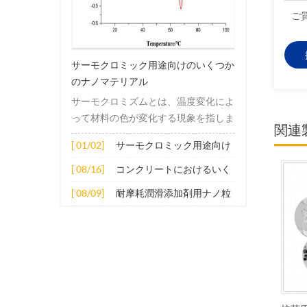
ご
サーモクロミック用途向けのいくつか
のナノマテリアル
サーモクロミズムとは、温度変化によ
って材料の色が変化する現象を指しま
関連
す。この変化は通常、材料の電子構造
[ 01/02]
サーモクロミック用途向け
または分子構造の変化によって引き起
のいくつかのナノマテリア
こされます。その適用原理には主に次
[ 08/16]
コンクリートにおけるいく
ル
の側面が含まれます。 1. サーモクロ
つかのナノ材料の拡張応用
[ 08/09]
耐摩耗潤滑添加剤用ナノ粒
ミック材料の分子は、加熱されると構
子
造的または電子的エネルギーレベルの
変化を受け、その結果、特定の波長の
光の吸収または反射が変化します。こ
の変化は、分子間の相互作用を変更し
たり、配向や立体構造を変更したりす
ることなどによって実現できます。 2.