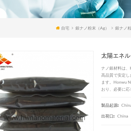
自宅
銀ナノ粉末（ag）
銀ナノ粒
太陽エネル
ナノ銀材料は、H
高品質で安定し
ます。Honwu
おり、必要に応
Chin
製品起源:
China
出荷口: