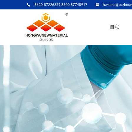
8620-87226359,8620-87748917
hwnano@xuzhoun
自宅