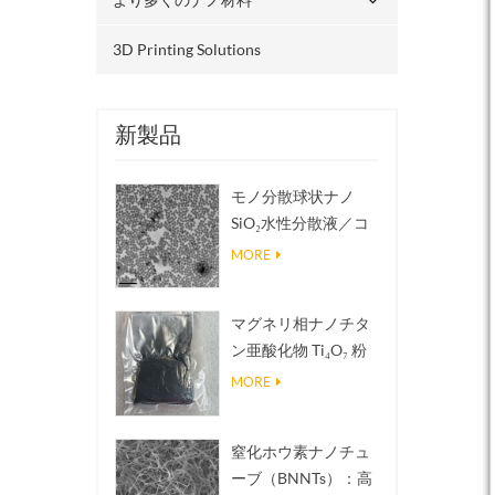
3D Printing Solutions
新製品
モノ分散球状ナノ
SiO₂水性分散液／コ
ロイド
MORE
マグネリ相ナノチタ
ン亜酸化物 Ti₄O₇ 粉
末
MORE
窒化ホウ素ナノチュ
ーブ（BNNTs）：高