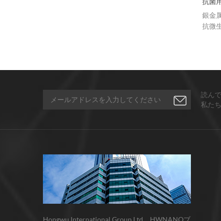
9％銀Agナノ粒子
銀ナノ粒子、20nm、球状、
抗菌用銀ナノ粒
サーモクロミック材料の色の変化は、
99.99％、金属ベース
Ag）ナノ粒子は
銀金属ナノ粒子
化学反応の変化...
性能を有する。
抗微生物特性に
銀ナノ粒子のサンプルは在庫
られている。 h
であり、バルクではより大き
99.99％の純度
な量はより競争力のある価格
5umまでのサ
である。
状銀粉を製造す
ます。
読ん
私た
Hongwu International Group Ltd、HWNANOブ