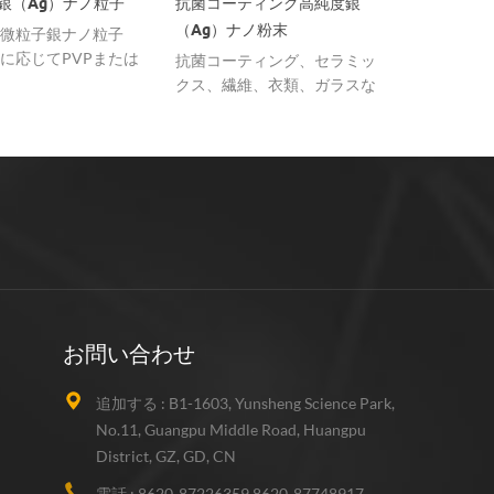
）ナノ粒子
抗菌コーティング高純度銀
銀ナノ粒子、50nm
（Ag）ナノ粉末
99.99％、金属ベース
ナノ粒子
Pまた​​は
抗菌コーティング、セラミッ
銀金属ナノ粒子は、
ティングす
クス、繊維、衣類、ガラスな
形、高純度99.99％
。
どに広く使われている超微粒
スチック、抗菌ゴム
子銀ナノ粒子。
ィングで広く使用さ
す。
お問い合わせ
追加する :
B1-1603, Yunsheng Science Park,
No.11, Guangpu Middle Road, Huangpu
District, GZ, GD, CN
電話 :
8620-87226359,8620-87748917