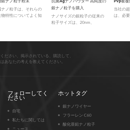
子粉末
抗菌Agナノパウダー 高純度の
Pvp被覆銀（Ag
銀ナノ粒子を購入
は、それらの
当社の超微粒子銀
ついてよく知
は、必要に応じてPV
ナノサイズの銀粒子の従来の
wナノ材料は、
オレイン酸でコー
粒子サイズは、20nm、
で、20nmから
ることができます
50nm、80nm、100nmで、要
イズの様々な球
件に応じてカスタマイズでき
ることができ
ます。
でください、掲示されている、購読して、
ちはあなたの考えを教えてください。
フォローしてく
ホットタグ
ださい
銀ナノワイヤー
自宅
フラーレン C60
私たちに関しては
酸化亜鉛ナノ粒子
ニュース