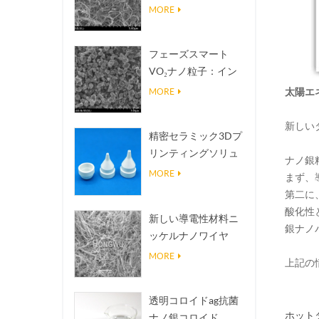
熱伝導放熱フィラー
MORE
フェーズスマート
VO₂ナノ粒子：イン
テリジェントな熱応
太陽エ
MORE
答、オーダーメイド
設計
新しい
精密セラミック3Dプ
リンティングソリュ
ナノ銀
ーションは不可能な
MORE
まず、
構造を現実にする
第二に
酸化性
新しい導電性材料ニ
銀ナノ
ッケルナノワイヤ
NINWS
MORE
上記の
透明コロイドag抗菌
ホットタ
ナノ銀コロイド