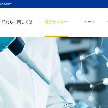
ano.com
私たちに関しては
製品センター
ニュース
ニッケルコバルト（Ni-Co）合金ナノ粉末
ニッケルクロム（ni-cr）合金ナノ粉末
アトアンチモンスズ酸化物ナノ粉末
バリウム3チタン酸バリウムナノ粉末
スズビスマス（Sn-Bi）合金ナノ粉末
イットインジウムスズ酸化物ナノ粉末
フェロニッケル（fe-ni）合金ナノ粉末
アゾアルミニウム酸化亜鉛ナノ粉末
鉄クロムコバルト（Fe-Cr-Co）合金ナノ粉末
クロムニッケル鉄（Cr-Ni-Fe）合金ナノ粉末
タングステンカーバイドコバルト（wc-co）合金ナノ粉末
鉄ニッケルコバルト（Fe-Ni-Co）合金ナノ粉末
炭化タングステン（wc）合金ナノ粉末
ニッケルチタン（ni-ti）合金ナノ粉末
アルミン酸窒化アルミニウムナノ粉末
タングステン - 銅（w-cu）合金ナノ粉末
ベータ炭化ケイ素ウィスカー/ナノワイヤ/繊維
多層カーボンナノチューブ（mwcnts）
ジルコニア粉末およびセラミック部品
二重壁カーボンナノチューブ（dwcnts）
ナノ粒子のカスタマイズサービス
単層カーボンナノチューブ（swcnt）
カーボンナノ材料
発送情報
銀ナノ粉末（ag）
コバルトナノ粒子
コロイダルプラチナ（pt）
銀ナノ粒子/ナノ粉末
金属酸化物ナノ粒
よくある質問
銀ナノワイヤー導電性インク
ミクロンの銅粉末
ナノ銀抗菌分散液
元素/金属/合金ナ
利用規約
ナノコロイド
銅ナノ粒子
金コロイド（au）
ナノ分散
装置
ナノマテリアルのカスタマイズ
ビスマスビスマスナノ粒子
ノロッドなど
技術とサービス
元素/金属ナノ粒子
ナノワイヤー、
アルミニウムナノ粒子