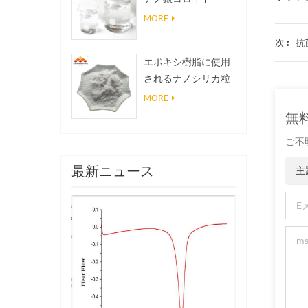
MORE
抗
次 :
エポキシ樹脂に使用
されるナノシリカ粒
子、超疎水性コーテ
MORE
ィングナノシリカ粉
無
末
ご不
最新ニュース
主