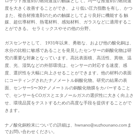
ロケット推進剤の燃焼速度の触媒として。均一な推進剤の燃焼速
度を大きく改善することができ、
より低い圧力指数を有し、かつ
また、複合材推進剤のための触媒としてより良好に機能する
触
媒、超伝導材料、熱電材料、感知材料、ガラスなどに適用するこ
とができる。
セラミックスやその他の分野。
ガスセンサとして、
1931年以来、勇敢な、および他の酸化銅は、
水分の比較に敏感であることを発見したセンサーの銅酸化物は研
究の重要な対象となっています。高比表面積、高活性、異物、温
度、光、湿気などの外部環境は、センサーの対応する速度、感
度、選択性を大幅に向上させることができます。他の材料の表面
にコーティングされたナノメートル銅酸化物。研究の結果の表
面、センサー5〜30ナノメートルの銅酸化物膜をカバーすること
で、センサーをCOガスとエタノールガスの選択性に大きく向上さ
せ、環境品質をテストするための高度な手段を提供することがで
きます。
ナノ酸化銅粉末についての詳細は、hwnano@xuzhounano.comま
でお問い合わせください。