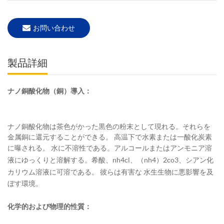
お問い合わせ
製品詳細
ナノ銅酸化物（銅）導入：
ナノ銅酸化物は茶色がかった黒色の粉末として現れる。それらを
金属銅に還元することができる。
高温下で水素または一酸化炭素
に曝される。
水に不溶性である。アルコールまたはアンモニア溶
液にゆっくりと溶解する。希酸、nh4cl、（nh4）2co3、シアン化
カリウム溶液に可溶である。
彼らは有害な
水生生物に悪影響を及
ぼす環境。
化学的および物理的性質：