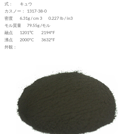
式：
キュウ
カスノー：
1317-38-0
密度
6.31g / cm 3
0.227 lb / in3
モル質量
79.55g /モル
融点
1201℃
2194°F
沸点
2000°C
3632°F
外観：