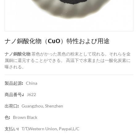
ナノ銅酸化物（CuO）特性および用途
ナノ銅酸化物
茶色がかった黒色の粉末として現れる。それらを金
属銅に還元することができる。
高温下で水素または一酸化炭素に
曝される。
China
製品起源:
J622
商品番号.:
Guangzhou, Shenzhen
出荷口:
Brown Black
色:
T/T,Western Union, Paypal,L/C
支払い: