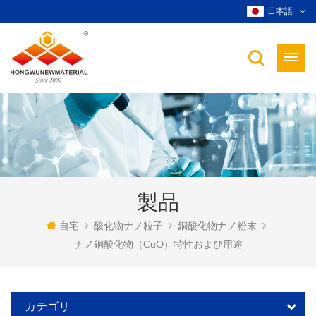
日本語
製品
自宅
酸化物ナノ粒子
銅酸化物ナノ粉末
ナノ銅酸化物（CuO）特性および用途
カテゴリ