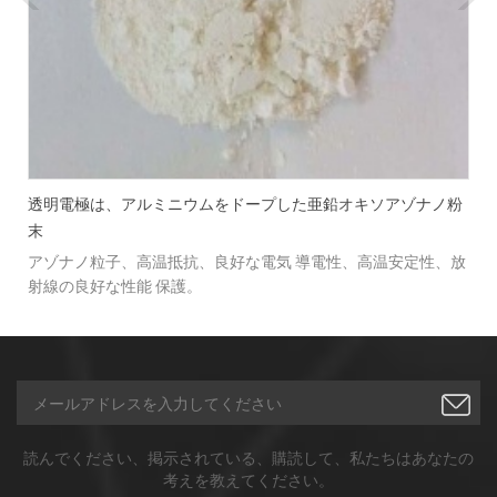
）
透明電極は、アルミニウムをドープした亜鉛オキソアゾナノ粉
末
イ
アゾナノ粒子、高温抵抗、良好な電気 導電性、高温安定性、放
を
射線の良好な性能 保護。
読んでください、掲示されている、購読して、私たちはあなたの
考えを教えてください。