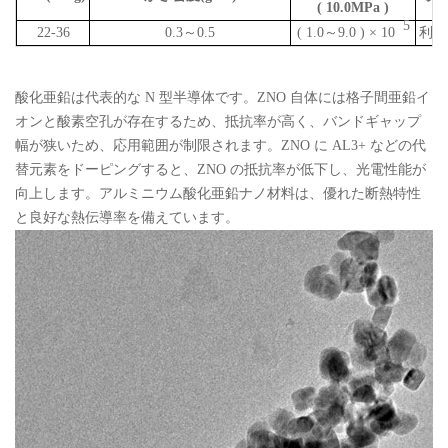
(
10.0MPa
)
5
22-36
0.3～0.5
(
1.0～
9.0
)
×
10
利用
酸化亜鉛は代表的な N 型半導体です。ZNO 自体には格子間亜鉛イ
オンと酸素空孔が存在するため、抵抗率が高く、バンドギャップ
幅が狭いため、応用範囲が制限されます。ZNO に AL3+ などの代
替元素をドーピングすると、ZNO の抵抗率が低下し、光電性能が
向上します。アルミニウム酸化亜鉛ナノ材料は、優れた断熱特性
と良好な熱伝導率を備えています。