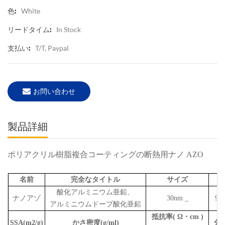
White
色:
In Stock
リードタイム:
T/T, Paypal
支払い:
お問い合わせ
製品詳細
ポリアクリル樹脂複合コーティングの断熱用ナノ AZO
名前
完全なタイトル
サイズ
純
酸化アルミニウム亜鉛、
ナノアゾ
30nm
_
99
アルミニウムドープ酸化亜鉛
抵抗率
(
Ω・cm
)
SSA(m2/g)
かさ密度(g/ml)
分