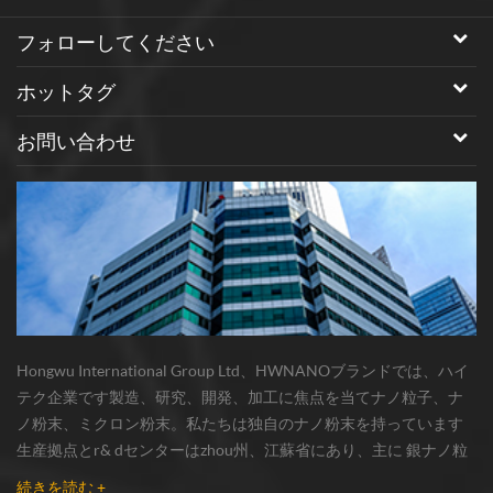
フォローしてください
ホットタグ
お問い合わせ
Hongwu International Group Ltd、HWNANOブランドでは、ハイ
テク企業です製造、研究、開発、加工に焦点を当てナノ粒子、ナ
ノ粉末、ミクロン粉末。私たちは独自のナノ粉末を持っています
生産拠点とr& dセンターはzhou州、江蘇省にあり、主に 銀ナノ粒
子 、 銅ナノ粒子 、 炭化ケイ素ウィスカー/粉末 、 カーボンナノチ
続きを読む +