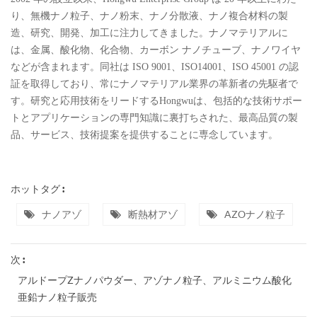
り、無機ナノ粒子、ナノ粉末、ナノ分散液、ナノ複合材料の製
造、研究、開発、加工に注力してきました。ナノマテリアルに
は、金属、酸化物、化合物、カーボン ナノチューブ、ナノワイヤ
などが含まれます。同社は ISO 9001、ISO14001、ISO 45001 の認
証を取得しており、常にナノマテリアル業界の革新者の先駆者で
す。研究と応用技術をリードするHongwuは、包括的な技術サポー
トとアプリケーションの専門知識に裏打ちされた、最高品質の製
品、サービス、技術提案を提供することに専念しています。
ホットタグ :
ナノアゾ
断熱材アゾ
AZOナノ粒子
次 :
アルドープzナノパウダー、アゾナノ粒子、アルミニウム酸化
亜鉛ナノ粒子販売