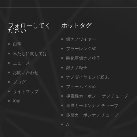
フォローしてく
ホットタグ
ださい
銀ナノワイヤー
自宅
フラーレン C60
私たちに関しては
酸化亜鉛ナノ粒子
ニュース
銀ナノ粒子
お問い合わせ
ナノダイヤモンド粉末
ブログ
フュームド Sio2
サイトマップ
導電性カーボン ・ ナノチューブ
Xml
単層カーボンナノ チューブ
多層カーボンナノ チューブ
A