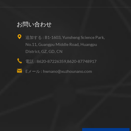
お問い合わせ
追加する :
B1-1603, Yunsheng Science Park,
No.11, Guangpu Middle Road, Huangpu
District, GZ, GD, CN
電話 :
8620-87226359,8620-87748917
Eメール :
hwnano@xuzhounano.com