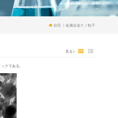
自宅
金属合金ナノ粒子
見る :
Grid View
List View
トックである。