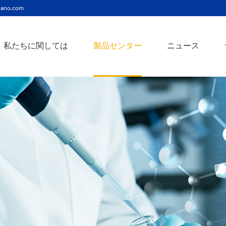
ano.com
私たちに関しては
製品センター
ニュース
ニッケルコバルト（Ni-Co）合金ナノ粉末
ニッケルクロム（ni-cr）合金ナノ粉末
アトアンチモンスズ酸化物ナノ粉末
バリウム3チタン酸バリウムナノ粉末
スズビスマス（Sn-Bi）合金ナノ粉末
イットインジウムスズ酸化物ナノ粉末
フェロニッケル（fe-ni）合金ナノ粉末
アゾアルミニウム酸化亜鉛ナノ粉末
鉄クロムコバルト（Fe-Cr-Co）合金ナノ粉末
クロムニッケル鉄（Cr-Ni-Fe）合金ナノ粉末
タングステンカーバイドコバルト（wc-co）合金ナノ粉末
鉄ニッケルコバルト（Fe-Ni-Co）合金ナノ粉末
炭化タングステン（wc）合金ナノ粉末
ニッケルチタン（ni-ti）合金ナノ粉末
アルミン酸窒化アルミニウムナノ粉末
タングステン - 銅（w-cu）合金ナノ粉末
ベータ炭化ケイ素ウィスカー/ナノワイヤ/繊維
多層カーボンナノチューブ（mwcnts）
ジルコニア粉末およびセラミック部品
二重壁カーボンナノチューブ（dwcnts）
ナノ粒子のカスタマイズサービス
単層カーボンナノチューブ（swcnt）
カーボンナノ材料
発送情報
銀ナノ粉末（ag）
コバルトナノ粒子
コロイダルプラチナ（pt）
銀ナノ粒子/ナノ粉末
金属酸化物ナノ粒
よくある質問
銀ナノワイヤー導電性インク
ミクロンの銅粉末
ナノ銀抗菌分散液
元素/金属/合金ナ
利用規約
ナノコロイド
銅ナノ粒子
金コロイド（au）
ナノ分散
装置
ナノマテリアルのカスタマイズ
ビスマスビスマスナノ粒子
ノロッドなど
技術とサービス
元素/金属ナノ粒子
ナノワイヤー、
アルミニウムナノ粒子