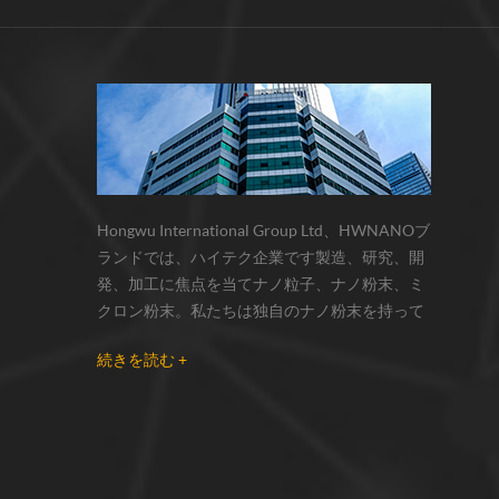
サーモクロミック材料の色の変化は、
化学反応の変化...
Hongwu International Group Ltd、HWNANOブ
ランドでは、ハイテク企業です製造、研究、開
発、加工に焦点を当てナノ粒子、ナノ粉末、ミ
クロン粉末。私たちは独自のナノ粉末を持って
います生産拠点とr& dセンターはzhou州、江蘇
続きを読む +
省にあり、主に 銀ナノ粒子 、 銅ナノ粒子 、 炭
化ケイ素ウィスカー/粉末 、 カーボンナノチュ
ーブ 、 グラフェン 、 酸化アルミニウムナノ粒
子 、 窒化ケイ素パウダー 、 銀ナノワイヤ 少量
の他のナノ材料研究者および業界団体向けの大
量注文 我々はよく知られた研究に密接に協力し