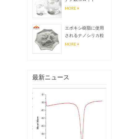
MORE
エポキシ樹脂に使用
されるナノシリカ粒
子、超疎水性コーテ
MORE
ィングナノシリカ粉
末
最新ニュース