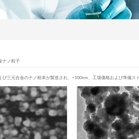
金ナノ粒子
よび三元合金のナノ粉末が製造され、<100nm、工場価格および準備ス