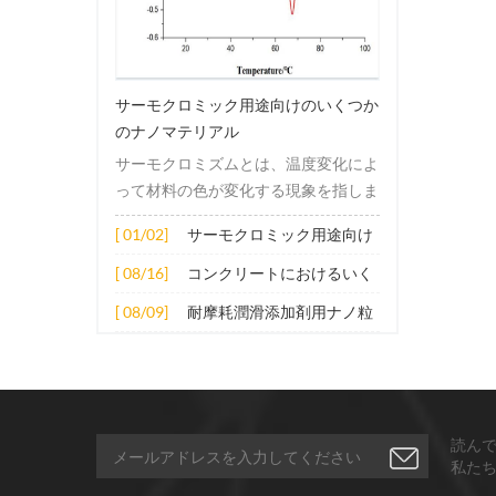
サーモクロミック用途向けのいくつか
のナノマテリアル
サーモクロミズムとは、温度変化によ
って材料の色が変化する現象を指しま
す。この変化は通常、材料の電子構造
[ 01/02]
サーモクロミック用途向け
または分子構造の変化によって引き起
のいくつかのナノマテリア
こされます。その適用原理には主に次
[ 08/16]
コンクリートにおけるいく
ル
の側面が含まれます。 1. サーモクロ
つかのナノ材料の拡張応用
[ 08/09]
耐摩耗潤滑添加剤用ナノ粒
ミック材料の分子は、加熱されると構
子
造的または電子的エネルギーレベルの
変化を受け、その結果、特定の波長の
光の吸収または反射が変化します。こ
の変化は、分子間の相互作用を変更し
読ん
たり、配向や立体構造を変更したりす
私た
ることなどによって実現できます。 2.