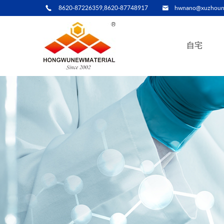
8620-87226359,8620-87748917
hwnano@xuzhoun
自宅