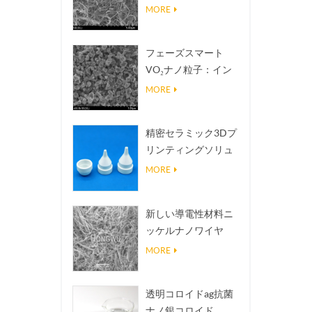
熱伝導放熱フィラー
MORE
フェーズスマート
VO₂ナノ粒子：イン
テリジェントな熱応
MORE
答、オーダーメイド
設計
精密セラミック3Dプ
リンティングソリュ
ーションは不可能な
MORE
構造を現実にする
新しい導電性材料ニ
ッケルナノワイヤ
NINWS
MORE
透明コロイドag抗菌
ナノ銀コロイド