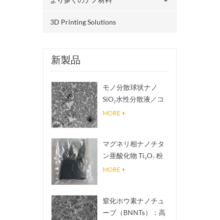
3D Printing Solutions
新製品
モノ分散球状ナノ
SiO₂水性分散液／コ
ロイド
MORE
マグネリ相ナノチタ
ン亜酸化物 Ti₄O₇ 粉
末
MORE
窒化ホウ素ナノチュ
ーブ（BNNTs）：高