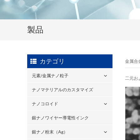
製品
カテゴリ
金属合
元素/金属ナノ粒子
二元お
ナノマテリアルのカスタマイズ
ナノコロイド
銀ナノワイヤー導電性インク
銀ナノ粉末（ag）