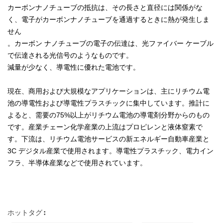
カーボンナノチューブの抵抗は、その長さと直径には関係がな
く、電子がカーボンナノチューブを通過するときに熱が発生しま
せん
。カーボン ナノチューブの電子の伝達は、光ファイバー ケーブル
で伝達される光信号のようなものです。
減量が少なく、導電性に優れた電池です。
現在、商用および大規模なアプリケーションは、主にリチウム電
池の導電性および導電性プラスチックに集中しています。推計に
よると、需要の75%以上がリチウム電池の導電剤分野からのもの
です。産業チェーン化学産業の上流はプロピレンと液体窒素で
す。下流は、リチウム電池サービスの新エネルギー自動車産業と
3C デジタル産業で使用されます。導電性プラスチック、電力イン
フラ、半導体産業などで使用されています。
ホットタグ :