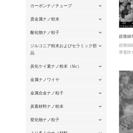
カーボンナノチューブ
貴金属ナノ粉末
酸化物ナノ粒子
超微細
超微細
ジルコニア粉末およびセラミック部
導電性
品
炭化ケイ素ナノ粉末（sic）
金属ナノワイヤ
金属合金ナノ粒子
炭素材料ナノ粉末
窒化物ナノ粒子
より多くのナノ材料