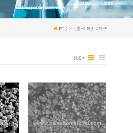
自宅
元素/金属ナノ粒子
見る :
Grid View
List View