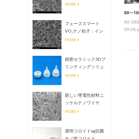
熱伝導放熱フィラー
MORE
80〜1
80-100
フェーズスマート
99.5% 
VO₂ナノ粒子：イン
テリジェントな熱応
MORE
答、オーダーメイド
設計
精密セラミック3Dプ
リンティングソリュ
ーションは不可能な
MORE
構造を現実にする
新しい導電性材料ニ
ッケルナノワイヤ
NINWS
MORE
透明コロイドag抗菌
ナノ銀コロイド