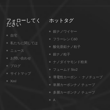
フォローしてく
ホットタグ
ださい
銀ナノワイヤー
自宅
フラーレン C60
私たちに関しては
酸化亜鉛ナノ粒子
ニュース
銀ナノ粒子
お問い合わせ
ナノダイヤモンド粉末
ブログ
フュームド Sio2
サイトマップ
導電性カーボン ・ ナノチューブ
Xml
単層カーボンナノ チューブ
多層カーボンナノ チューブ
A