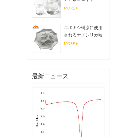
MORE
エポキシ樹脂に使用
されるナノシリカ粒
子、超疎水性コーテ
MORE
ィングナノシリカ粉
末
最新ニュース