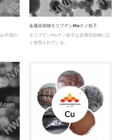
金属添加物モリブデンMoナノ粒子
sp;中国の
モリブデンMoナノ粒子は金属添加物に広
く使用されている。