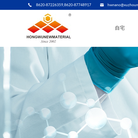
8620-87226359,8620-87748917
hwnano@xuzhoun
自宅