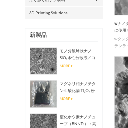
3D Printing Solutions
wナノ
に使用
新製品
wタン
テンラ
モノ分散球状ナノ
れてい
SiO₂水性分散液／コ
ロイド
MORE
マグネリ相ナノチタ
ン亜酸化物 Ti₄O₇ 粉
末
MORE
窒化ホウ素ナノチュ
ーブ（BNNTs）：高