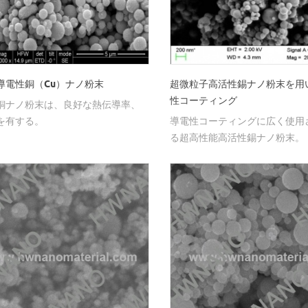
導電性銅（Cu）ナノ粉末
超微粒子高活性錫ナノ粉末を用
性コーティング
銅ナノ粉末は、良好な熱伝導率、
を有する。
導電性コーティングに広く使用
る超高性能高活性錫ナノ粉末。