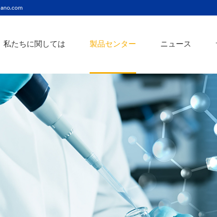
ano.com
私たちに関しては
製品センター
ニュース
ニッケルコバルト（Ni-Co）合金ナノ粉末
ニッケルクロム（ni-cr）合金ナノ粉末
アトアンチモンスズ酸化物ナノ粉末
バリウム3チタン酸バリウムナノ粉末
スズビスマス（Sn-Bi）合金ナノ粉末
イットインジウムスズ酸化物ナノ粉末
フェロニッケル（fe-ni）合金ナノ粉末
アゾアルミニウム酸化亜鉛ナノ粉末
鉄クロムコバルト（Fe-Cr-Co）合金ナノ粉末
クロムニッケル鉄（Cr-Ni-Fe）合金ナノ粉末
タングステンカーバイドコバルト（wc-co）合金ナノ粉末
鉄ニッケルコバルト（Fe-Ni-Co）合金ナノ粉末
炭化タングステン（wc）合金ナノ粉末
ニッケルチタン（ni-ti）合金ナノ粉末
アルミン酸窒化アルミニウムナノ粉末
タングステン - 銅（w-cu）合金ナノ粉末
ベータ炭化ケイ素ウィスカー/ナノワイヤ/繊維
多層カーボンナノチューブ（mwcnts）
ジルコニア粉末およびセラミック部品
二重壁カーボンナノチューブ（dwcnts）
ナノ粒子のカスタマイズサービス
単層カーボンナノチューブ（swcnt）
カーボンナノ材料
発送情報
銀ナノ粉末（ag）
コバルトナノ粒子
コロイダルプラチナ（pt）
銀ナノ粒子/ナノ粉末
金属酸化物ナノ粒
よくある質問
銀ナノワイヤー導電性インク
ミクロンの銅粉末
ナノ銀抗菌分散液
元素/金属/合金ナ
利用規約
ナノコロイド
銅ナノ粒子
金コロイド（au）
ナノ分散
装置
ナノマテリアルのカスタマイズ
ビスマスビスマスナノ粒子
ノロッドなど
技術とサービス
元素/金属ナノ粒子
ナノワイヤー、
アルミニウムナノ粒子