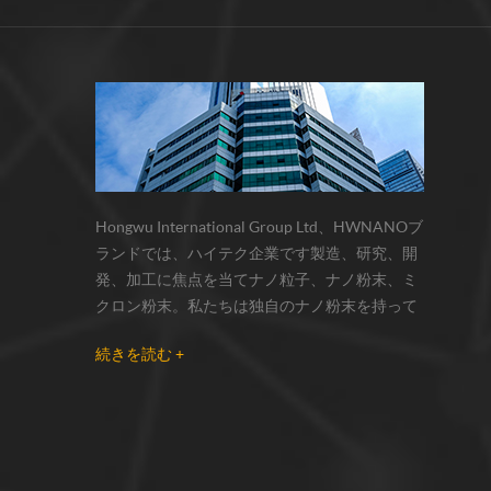
サーモクロミック材料の色の変化は、
化学反応の変化...
Hongwu International Group Ltd、HWNANOブ
ランドでは、ハイテク企業です製造、研究、開
発、加工に焦点を当てナノ粒子、ナノ粉末、ミ
クロン粉末。私たちは独自のナノ粉末を持って
います生産拠点とr& dセンターはzhou州、江蘇
続きを読む +
省にあり、主に 銀ナノ粒子 、 銅ナノ粒子 、 炭
化ケイ素ウィスカー/粉末 、 カーボンナノチュ
ーブ 、 グラフェン 、 酸化アルミニウムナノ粒
子 、 窒化ケイ素パウダー 、 銀ナノワイヤ 少量
の他のナノ材料研究者および業界団体向けの大
量注文 我々はよく知られた研究に密接に協力し