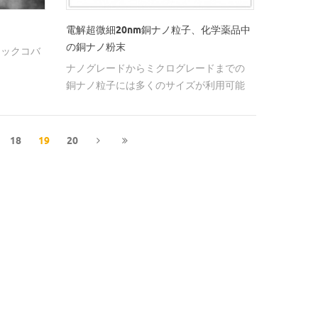
電解超微細20nm銅ナノ粒子、化学薬品中
の銅ナノ粉末
ィックコバ
ナノグレードからミクログレードまでの
銅ナノ粒子には多くのサイズが利用可能
である。
18
19
20