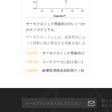
サーモクロミック用途向けのいくつか
のナノマテリアル
サーモクロミズムとは、温度変化によ
って材料の色が変化する現象を指しま
す。この変化は通常、材料の電子構造
[ 01/02]
サーモクロミック用途向け
または分子構造の変化によって引き起
のいくつかのナノマテリア
こされます。その適用原理には主に次
[ 08/16]
コンクリートにおけるいく
ル
の側面が含まれます。 1. サーモクロ
つかのナノ材料の拡張応用
[ 08/09]
耐摩耗潤滑添加剤用ナノ粒
ミック材料の分子は、加熱されると構
子
造的または電子的エネルギーレベルの
変化を受け、その結果、特定の波長の
光の吸収または反射が変化します。こ
の変化は、分子間の相互作用を変更し
読ん
たり、配向や立体構造を変更したりす
私た
ることなどによって実現できます。 2.