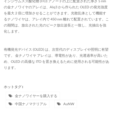
インジウムスズ酸化物 (ITO) アノードの上に配置された厚さ 5 nm
の金ナノワイヤのアレイは、Alq3 から作られた OLED の発光強度
を最大 2 倍に増加させることができます。光散乱体として機能す
るナノワイヤは、アレイ内で 450 nm 離れて配置されています。こ
の期間は、放出された光のピーク放出波長と一致し、光抽出を強
化します。
有機発光デバイス (OLED) は、次世代のディスプレイや照明に有望
です。 金ナノワイヤ アレイは、導電性があり、光透過率が高いた
め、OLED の高価な ITO を置き換えるために使用される可能性があ
ります。
ホットタグ :
金ナノワイヤーを購入する
中国ナノマテリアル
AuNW