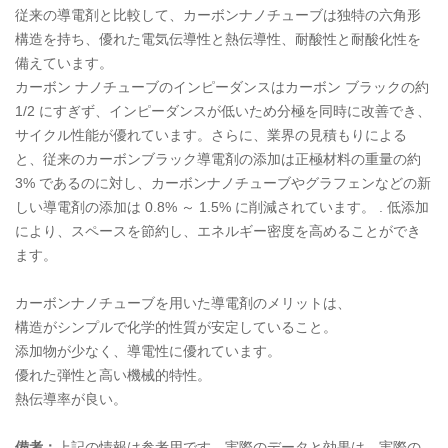
従来の導電剤と比較して、カーボンナノチューブは独特の六角形
構造を持ち、優れた電気伝導性と熱伝導性、耐酸性と耐酸化性を
備えています。
カーボン ナノチューブのインピーダンスはカーボン ブラックの約
1/2 にすぎず、インピーダンスが低いため分極を同時に改善でき、
サイクル性能が優れています。さらに、業界の見積もりによる
と、従来のカーボンブラック導電剤の添加は正極材料の重量の約
3% であるのに対し、カーボンナノチューブやグラフェンなどの新
しい導電剤の添加は 0.8% ～ 1.5% に削減されています。 . 低添加
により、スペースを節約し、エネルギー密度を高めることができ
ます。
カーボンナノチューブを用いた導電剤のメリットは、
構造がシンプルで化学的性質が安定していること。
添加物が少なく、導電性に優れています。
優れた弾性と高い機械的特性。
熱伝導率が良い。
備考：
上記の情報は参考用です。実際のデータと効果は、実際の