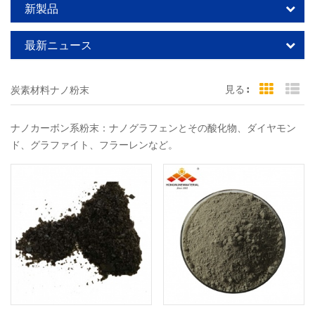
新製品
最新ニュース
見る :
炭素材料ナノ粉末
Grid Vi
Li
ナノカーボン系粉末：ナノグラフェンとその酸化物、ダイヤモン
ド、グラファイト、フラーレンなど。