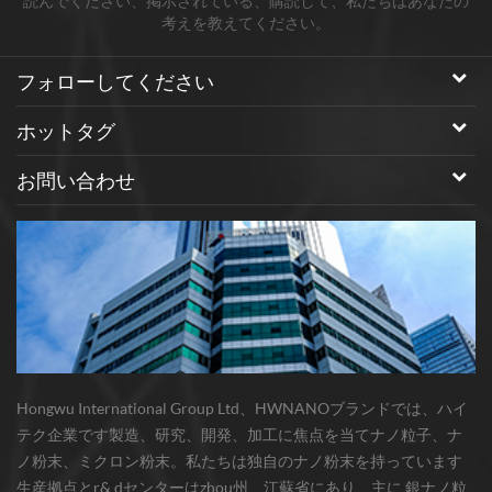
読んでください、掲示されている、購読して、私たちはあなたの
考えを教えてください。
フォローしてください
ホットタグ
お問い合わせ
Hongwu International Group Ltd、HWNANOブランドでは、ハイ
テク企業です製造、研究、開発、加工に焦点を当てナノ粒子、ナ
ノ粉末、ミクロン粉末。私たちは独自のナノ粉末を持っています
生産拠点とr& dセンターはzhou州、江蘇省にあり、主に 銀ナノ粒