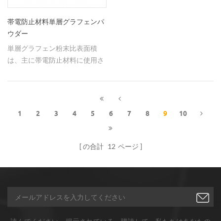
帯電防止材料単層グラフェンパ
ウダー
単層グラフェン粉末比表面積
は、主に帯電防止材料に使用さ
れている、大きな、高い導電率
と良好な柔軟性です。
1
2
3
4
5
6
7
8
9
10
の合計
12
ページ