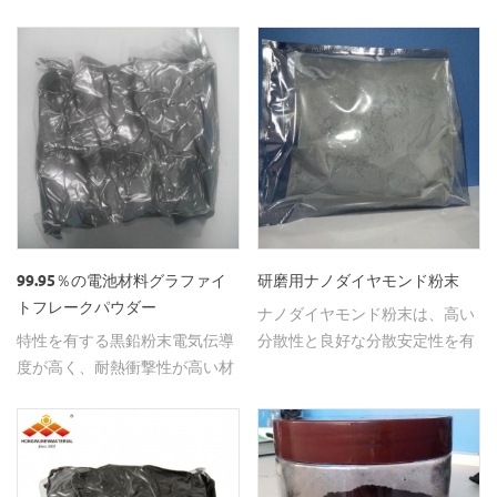
オン電池と透明導電性電極に期
換える世界の材料 マイクロエレ
待される。
クトロニクスの超微細フィール
ドにおけるシリコントランジス
タの 未来。
99.95％の電池材料グラファイ
研磨用ナノダイヤモンド粉末
トフレークパウダー
ナノダイヤモンド粉末は、高い
特性を有する黒鉛粉末電気伝導
分散性と良好な分散安定性を有
度が高く、耐熱衝撃性が高い材
し、研磨作用に使用される。
料と 耐火物。