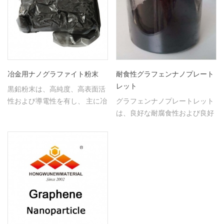
冶金用ナノグラファイト粉末
耐食性グラフェンナノプレート
レット
黒鉛粉末は、高純度、高表面活
性および導電性を有し、 主に冶
グラフェンナノプレートレット
金で使用されます。
は、良好な耐腐食性および良好
な導電性、優れた機械的強度を
有する。