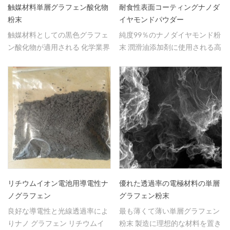
触媒材料単層グラフェン酸化物
耐食性表面コーティングナノダ
粉末
イヤモンドパウダー
触媒材料としての黒色グラフェ
純度99％のナノダイヤモンド粉
ン酸化物が適用される 化学業界
末 潤滑油添加剤に使用される高
に
硬度の性能。
リチウムイオン電池用導電性ナ
優れた透過率の電極材料の単層
ノグラフェン
グラフェン粉末
良好な導電性と光線透過率によ
最も薄くて薄い単層グラフェン
りナノ グラフェン リチウムイ
粉末 製造に理想的な材料を置き