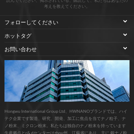
読んでください、掲示されている、購読して、私たちはあなたの
考えを教えてください。
フォローしてください
ホットタグ
お問い合わせ
Hongwu International Group Ltd、HWNANOブランドでは、ハイ
テク企業です製造、研究、開発、加工に焦点を当てナノ粒子、ナ
ノ粉末、ミクロン粉末。私たちは独自のナノ粉末を持っています
生産拠点とr& dセンターはzhou州、江蘇省にあり、主に 銀ナノ粒