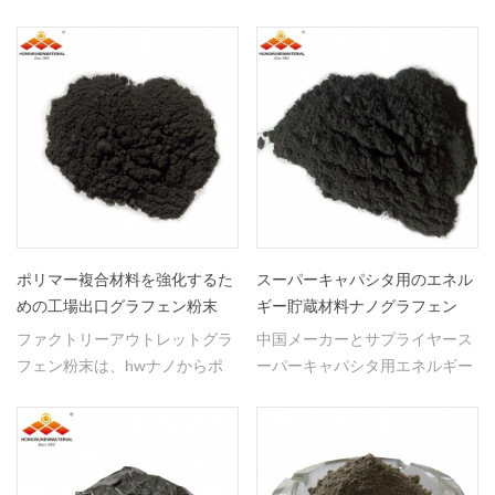
性能を備えた単層および多層を
およびミクロンサイズの1um、
有する。
99.95％の純度で入手可能であ
る。
ポリマー複合材料を強化するた
スーパーキャパシタ用のエネル
めの工場出口グラフェン粉末
ギー貯蔵材料ナノグラフェン
ファクトリーアウトレットグラ
中国メーカーとサプライヤース
フェン粉末は、hwナノからポ
ーパーキャパシタ用エネルギー
リマー複合材料を増強すること
貯蔵電気材料ナノグラフェン。
ができる。