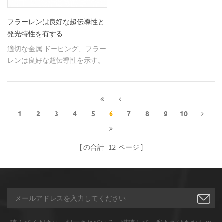
フラーレンは良好な超伝導性と
発光特性を有する
適切な金属 ドーピング、フラー
レンは良好な超伝導性を示す。
1
2
3
4
5
6
7
8
9
10
の合計
12
ページ