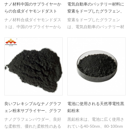
ナノ材料中国のサプライヤーか
電気自動車のバッテリー材料に
らの合成ダイヤモンドダスト
窒素をドープしたグラフェン、
窒素をドープしたグラフェン
ナノ材料合成ダイヤモンドダス
窒素をドープしたグラフェン
トは、中国のサプライヤーから
は、電気自動車のバッテリー材
購入する。
料として広く使用されている単
層および多層を有する。
良いフレキシブルなナノグラフ
電池に使用される天然導電性黒
ェン粉末サプライヤー、グラフ
鉛粉末
ェンパウダーメーカー
ナノグラフェンパウダー、良好
黒鉛粉末は、電池に広く使用さ
な柔軟性、優れた柔軟性のある
れている40-50nm、80-100nm