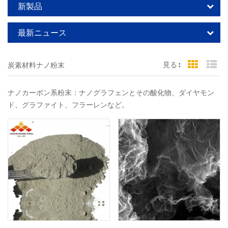
新製品
最新ニュース
見る :
炭素材料ナノ粉末
Grid Vi
Li
ナノカーボン系粉末：ナノグラフェンとその酸化物、ダイヤモン
ド、グラファイト、フラーレンなど。