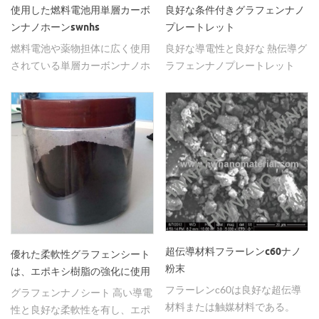
使用した燃料電池用単層カーボ
良好な条件付きグラフェンナノ
ンナノホーンswnhs
プレートレット
燃料電池や薬物担体に広く使用
良好な導電性と良好な 熱伝導グ
されている単層カーボンナノホ
ラフェンナノプレートレット
ーン。
超伝導材料フラーレンc60ナノ
優れた柔軟性グラフェンシート
粉末
は、エポキシ樹脂の強化に使用
されます。
フラーレンc60は良好な超伝導
グラフェンナノシート 高い導電
材料または触媒材料である。
性と良好な柔軟性を有し、エポ