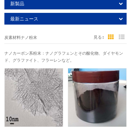
新製品
最新ニュース
見る :
炭素材料ナノ粉末
Grid Vi
Li
ナノカーボン系粉末：ナノグラフェンとその酸化物、ダイヤモン
ド、グラファイト、フラーレンなど。