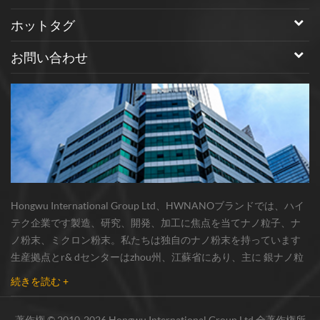
ホットタグ
お問い合わせ
Hongwu International Group Ltd、HWNANOブランドでは、ハイ
テク企業です製造、研究、開発、加工に焦点を当てナノ粒子、ナ
ノ粉末、ミクロン粉末。私たちは独自のナノ粉末を持っています
生産拠点とr& dセンターはzhou州、江蘇省にあり、主に 銀ナノ粒
子 、 銅ナノ粒子 、 炭化ケイ素ウィスカー/粉末 、 カーボンナノチ
続きを読む +
ューブ 、 グラフェン 、 酸化アルミニウムナノ粒子 、 窒化ケイ素
パウダー 、 銀ナノワイヤ 少量の他のナノ材料研究者および業界団
著作権 © 2010-2026 Hongwu International Group Ltd 全著作権所