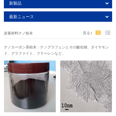
新製品
最新ニュース
見る :
炭素材料ナノ粉末
Grid Vi
Li
ナノカーボン系粉末：ナノグラフェンとその酸化物、ダイヤモン
ド、グラファイト、フラーレンなど。