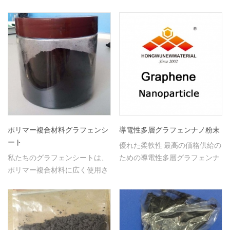
れています。
ポリマー複合材料グラフェンシ
導電性多層グラフェンナノ粉末
ート
優れた柔軟性 最高の価格供給の
私たちのグラフェンシートは、
ための導電性多層グラフェンナ
ポリマー複合材料に広く使用さ
ノパウダー
れている単層と多層、高純度
99％を持っています。