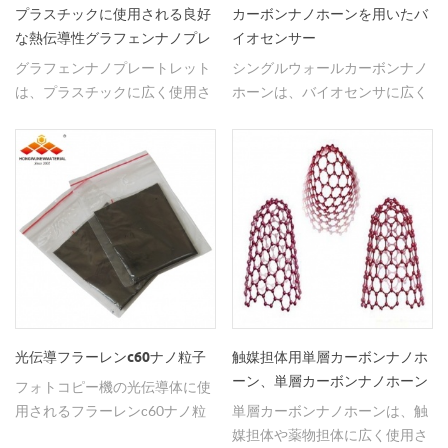
プラスチックに使用される良好
カーボンナノホーンを用いたバ
な熱伝導性グラフェンナノプレ
イオセンサー
ートレット
グラフェンナノプレートレット
シングルウォールカーボンナノ
は、プラスチックに広く使用さ
ホーンは、バイオセンサに広く
れている良好な熱伝導性を有す
用いられている。
る。
光伝導フラーレンc60ナノ粒子
触媒担体用単層カーボンナノホ
ーン、単層カーボンナノホーン
フォトコピー機の光伝導体に使
価格
用されるフラーレンc60ナノ粒
単層カーボンナノホーンは、触
子。
媒担体や薬物担体に広く使用さ