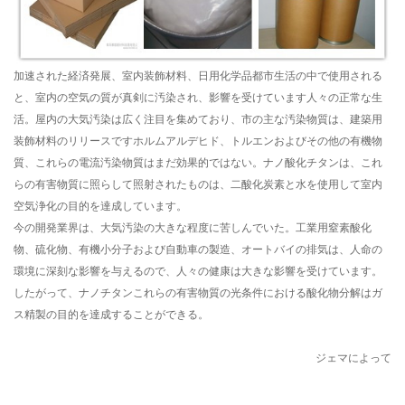
加速された経済発展、室内装飾材料、日用化学品都市生活の中で使用される
と、室内の空気の質が真剣に汚染され、影響を受けています人々の正常な生
活。屋内の大気汚染は広く注目を集めており、市の主な汚染物質は、建築用
装飾材料のリリースですホルムアルデヒド、トルエンおよびその他の有機物
質、これらの電流汚染物質はまだ効果的ではない。ナノ酸化チタンは、これ
らの有害物質に照らして照射されたものは、二酸化炭素と水を使用して室内
空気浄化の目的を達成しています。
今の開発業界は、大気汚染の大きな程度に苦しんでいた。工業用窒素酸化
物、硫化物、有機小分子および自動車の製造、オートバイの排気は、人命の
環境に深刻な影響を与えるので、人々の健康は大きな影響を受けています。
したがって、ナノチタンこれらの有害物質の光条件における酸化物分解はガ
ス精製の目的を達成することができる。
ジェマによって