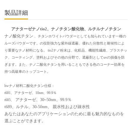
製品詳細
アナターゼナノtio2、ナノチタン酸化物、ルチルナノチタン
ナノ酸化チタン
、チタンホワイトパウダーとしても知られています一種の
ルーズパウダーです。の役割強力な紫外線遮蔽、優れた分散性と耐候性によ
り重要なナノ材料になる。 tio2ナノ粉末は、化粧品、機能性繊維、プラスチッ
ク、コーティング、塗料およびその他の分野で、遮蔽剤としてuvの損傷を防
ぎます。また、ナノ二酸化チタンを用いることもできる色のコーナー効果を
持つ高級車のトップコート。
hwナノ材料二酸化チタン仕様：
t681、アナターゼ、10nm、99.9％
アナターゼ、30~50nm、99.9％
t685、
t689、ルチル、30-50nm、
親水性および疎水性
あなたはあなたのアプリケーションのために最も魅力的なものを
選ぶことができます。