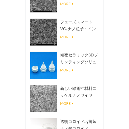
熱伝導放熱フィラー
MORE
フェーズスマート
VO₂ナノ粒子：イン
テリジェントな熱応
MORE
答、オーダーメイド
設計
精密セラミック3Dプ
リンティングソリュ
ーションは不可能な
MORE
構造を現実にする
新しい導電性材料ニ
ッケルナノワイヤ
NINWS
MORE
透明コロイドag抗菌
ナノ銀コロイド