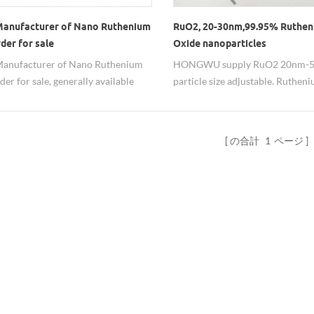
Manufacturer of Nano Ruthenium
RuO2, 20-30nm,99.95% Ruthen
der for sale
Oxide nanoparticles
Manufacturer of Nano Ruthenium
HONGWU supply RuO2 20nm-
er for sale, generally available
particle size adjustable. Ruthen
 20nm with 99.95%. High and stable
dioxide nanoparticles is an imp
 nano Ru particle with competitive
material of producing resistors 
 direct-sale price and good service
capacitors.
の合計
1
ページ
ovided by Hongwu Nano.