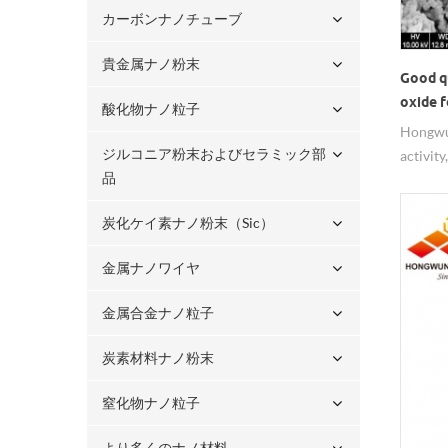
カーボンナノチューブ
貴金属ナノ粉末
Good q
oxide f
酸化物ナノ粒子
Hongwu
ジルコニア粉末およびセラミック部
activity
品
a metal
conduct
炭化ケイ素ナノ粉末（sic）
widely 
electro
金属ナノワイヤ
industry
金属合金ナノ粒子
炭素材料ナノ粉末
窒化物ナノ粒子
より多くのナノ材料