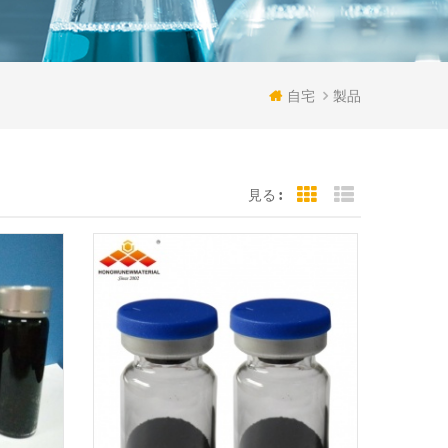
自宅
製品
見る :
Grid View
List View