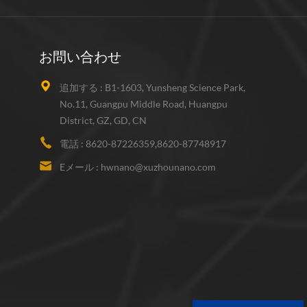
お問い合わせ
追加する :
B1-1603, Yunsheng Science Park,
No.11, Guangpu Middle Road, Huangpu
District, GZ, GD, CN
電話 :
8620-87226359,8620-87748917
Eメール :
hwnano@xuzhounano.com