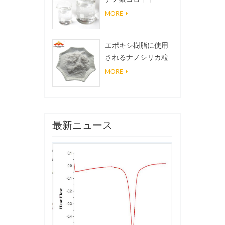
MORE
エポキシ樹脂に使用
されるナノシリカ粒
子、超疎水性コーテ
MORE
ィングナノシリカ粉
末
最新ニュース