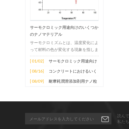
サーモクロミック用途向けのいくつか
のナノマテリアル
サーモクロミズムとは、温度変化によ
って材料の色が変化する現象を指しま
す。この変化は通常、材料の電子構造
[ 01/02]
サーモクロミック用途向け
または分子構造の変化によって引き起
のいくつかのナノマテリア
こされます。その適用原理には主に次
[ 08/16]
コンクリートにおけるいく
ル
の側面が含まれます。 1. サーモクロ
つかのナノ材料の拡張応用
[ 08/09]
耐摩耗潤滑添加剤用ナノ粒
ミック材料の分子は、加熱されると構
子
造的または電子的エネルギーレベルの
変化を受け、その結果、特定の波長の
光の吸収または反射が変化します。こ
の変化は、分子間の相互作用を変更し
読ん
たり、配向や立体構造を変更したりす
私た
ることなどによって実現できます。 2.