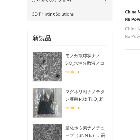
China 
3D Printing Solutions
Ru Pow
China 
Ru Powd
新製品
size is
quality
モノ分散球状ナノ
factory
SiO₂水性分散液／コ
are pr
ロイド
MORE
マグネリ相ナノチタ
ン亜酸化物 Ti₄O₇ 粉
末
MORE
窒化ホウ素ナノチュ
ーブ（BNNTs）：高