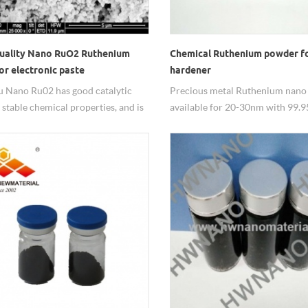
uality Nano RuO2 Ruthenium
Chemical Ruthenium powder f
or electronic paste
hardener
 Nano Ru02 has good catalytic
Precious metal Ruthenium nano
, stable chemical properties, and is
available for 20-30nm with 99.9
-like properties of high
It can be used as hardener for it
ivity metal oxides, have been
properties. Besides 20-30nm Ru 
used in resistance paste, the
size can be adjustable from 20n
chemical catalysis, chlor-alkali
oxides RuO2 nanopowder also av
 and integrated circuits fields .
Nano Ru Dispersion can be cust