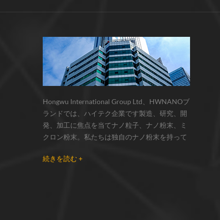
サーモクロミック材料の色の変化は、
化学反応の変化...
Hongwu International Group Ltd、HWNANOブ
ランドでは、ハイテク企業です製造、研究、開
発、加工に焦点を当てナノ粒子、ナノ粉末、ミ
クロン粉末。私たちは独自のナノ粉末を持って
います生産拠点とr& dセンターはzhou州、江蘇
続きを読む +
省にあり、主に 銀ナノ粒子 、 銅ナノ粒子 、 炭
化ケイ素ウィスカー/粉末 、 カーボンナノチュ
ーブ 、 グラフェン 、 酸化アルミニウムナノ粒
子 、 窒化ケイ素パウダー 、 銀ナノワイヤ 少量
の他のナノ材料研究者および業界団体向けの大
量注文 我々はよく知られた研究に密接に協力し