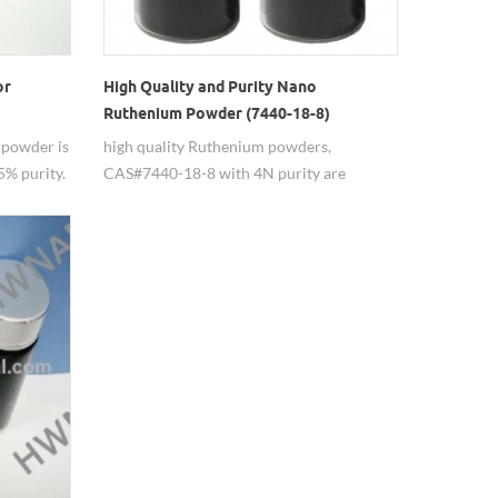
or
High Quality and Purity Nano
Ruthenium Powder (7440-18-8)
 powder is
high quality Ruthenium powders,
5% purity.
CAS#7440-18-8 with 4N purity are
s good
available by Hongwu Nano Team. Nano Ru
particle,
particle is mostly used as the catalyst for
m-3um. Its
its high activity. Besides Ru nanopowder,
ailable.
RuO2 nanoparticle is also supplied.
omized.