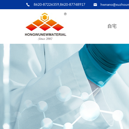
8620-87226359,8620-87748917
hwnano@xuzhoun
自宅