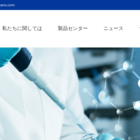
ano.com
私たちに関しては
製品センター
ニュース
ニッケルコバルト（Ni-Co）合金ナノ粉末
ニッケルクロム（ni-cr）合金ナノ粉末
アトアンチモンスズ酸化物ナノ粉末
バリウム3チタン酸バリウムナノ粉末
スズビスマス（Sn-Bi）合金ナノ粉末
イットインジウムスズ酸化物ナノ粉末
フェロニッケル（fe-ni）合金ナノ粉末
アゾアルミニウム酸化亜鉛ナノ粉末
鉄クロムコバルト（Fe-Cr-Co）合金ナノ粉末
クロムニッケル鉄（Cr-Ni-Fe）合金ナノ粉末
タングステンカーバイドコバルト（wc-co）合金ナノ粉末
鉄ニッケルコバルト（Fe-Ni-Co）合金ナノ粉末
炭化タングステン（wc）合金ナノ粉末
ニッケルチタン（ni-ti）合金ナノ粉末
アルミン酸窒化アルミニウムナノ粉末
タングステン - 銅（w-cu）合金ナノ粉末
ベータ炭化ケイ素ウィスカー/ナノワイヤ/繊維
多層カーボンナノチューブ（mwcnts）
ジルコニア粉末およびセラミック部品
二重壁カーボンナノチューブ（dwcnts）
ナノ粒子のカスタマイズサービス
単層カーボンナノチューブ（swcnt）
カーボンナノ材料
発送情報
銀ナノ粉末（ag）
コバルトナノ粒子
コロイダルプラチナ（pt）
銀ナノ粒子/ナノ粉末
金属酸化物ナノ粒
よくある質問
銀ナノワイヤー導電性インク
ミクロンの銅粉末
ナノ銀抗菌分散液
元素/金属/合金ナ
利用規約
ナノコロイド
銅ナノ粒子
金コロイド（au）
ナノ分散
装置
ナノマテリアルのカスタマイズ
ビスマスビスマスナノ粒子
ノロッドなど
技術とサービス
元素/金属ナノ粒子
ナノワイヤー、
アルミニウムナノ粒子