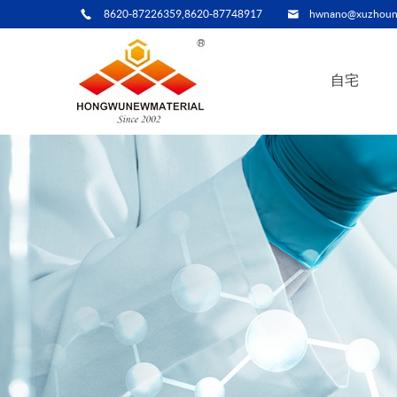
8620-87226359,8620-87748917
hwnano@xuzhoun
自宅