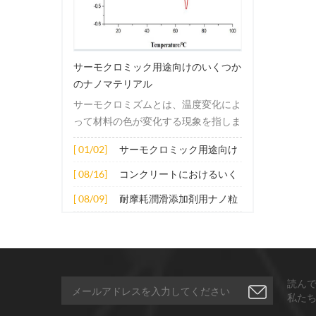
サーモクロミック用途向けのいくつか
のナノマテリアル
サーモクロミズムとは、温度変化によ
って材料の色が変化する現象を指しま
す。この変化は通常、材料の電子構造
[ 01/02]
サーモクロミック用途向け
または分子構造の変化によって引き起
のいくつかのナノマテリア
こされます。その適用原理には主に次
[ 08/16]
コンクリートにおけるいく
ル
の側面が含まれます。 1. サーモクロ
つかのナノ材料の拡張応用
[ 08/09]
耐摩耗潤滑添加剤用ナノ粒
ミック材料の分子は、加熱されると構
子
造的または電子的エネルギーレベルの
変化を受け、その結果、特定の波長の
光の吸収または反射が変化します。こ
の変化は、分子間の相互作用を変更し
読ん
たり、配向や立体構造を変更したりす
私た
ることなどによって実現できます。 2.