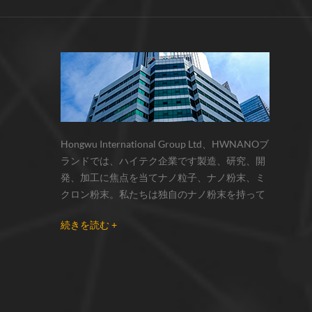
サーモクロミック材料の色の変化は、
化学反応の変化...
Hongwu International Group Ltd、HWNANOブ
ランドでは、ハイテク企業です製造、研究、開
発、加工に焦点を当てナノ粒子、ナノ粉末、ミ
クロン粉末。私たちは独自のナノ粉末を持って
います生産拠点とr& dセンターはzhou州、江蘇
続きを読む +
省にあり、主に 銀ナノ粒子 、 銅ナノ粒子 、 炭
化ケイ素ウィスカー/粉末 、 カーボンナノチュ
ーブ 、 グラフェン 、 酸化アルミニウムナノ粒
子 、 窒化ケイ素パウダー 、 銀ナノワイヤ 少量
の他のナノ材料研究者および業界団体向けの大
量注文 我々はよく知られた研究に密接に協力し