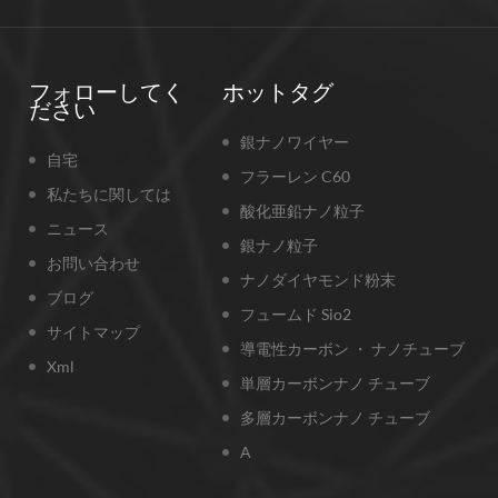
フォローしてく
ホットタグ
ださい
銀ナノワイヤー
自宅
フラーレン C60
私たちに関しては
酸化亜鉛ナノ粒子
ニュース
銀ナノ粒子
お問い合わせ
ナノダイヤモンド粉末
ブログ
フュームド Sio2
サイトマップ
導電性カーボン ・ ナノチューブ
Xml
単層カーボンナノ チューブ
多層カーボンナノ チューブ
A