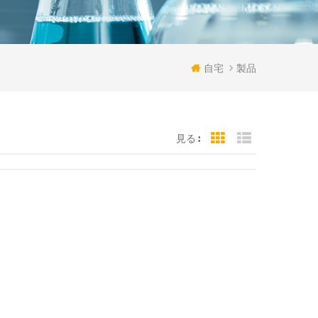
自宅
製品
見る :
Grid View
List View