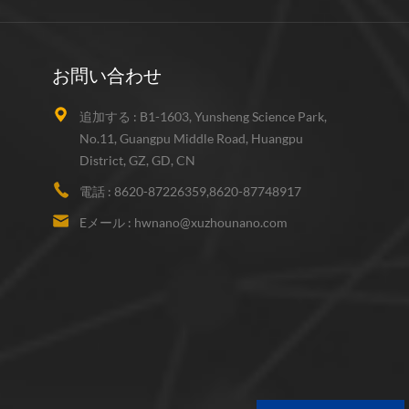
お問い合わせ
追加する :
B1-1603, Yunsheng Science Park,
No.11, Guangpu Middle Road, Huangpu
District, GZ, GD, CN
電話 :
8620-87226359,8620-87748917
Eメール :
hwnano@xuzhounano.com