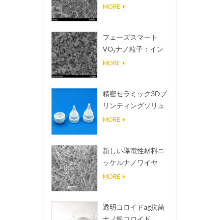
熱伝導放熱フィラー
MORE
フェーズスマート
VO₂ナノ粒子：イン
テリジェントな熱応
MORE
答、オーダーメイド
設計
精密セラミック3Dプ
リンティングソリュ
ーションは不可能な
MORE
構造を現実にする
新しい導電性材料ニ
ッケルナノワイヤ
NINWS
MORE
透明コロイドag抗菌
ナノ銀コロイド