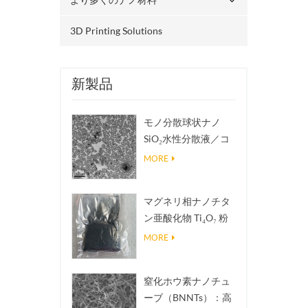
3D Printing Solutions
新製品
モノ分散球状ナノ
SiO₂水性分散液／コ
ロイド
MORE
マグネリ相ナノチタ
ン亜酸化物 Ti₄O₇ 粉
末
MORE
窒化ホウ素ナノチュ
ーブ（BNNTs）：高