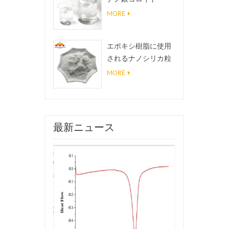
MORE
エポキシ樹脂に使用
されるナノシリカ粒
子、超疎水性コーテ
MORE
ィングナノシリカ粉
末
最新ニュース