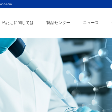
ano.com
私たちに関しては
製品センター
ニュース
ニッケルコバルト（Ni-Co）合金ナノ粉末
ニッケルクロム（ni-cr）合金ナノ粉末
アトアンチモンスズ酸化物ナノ粉末
バリウム3チタン酸バリウムナノ粉末
スズビスマス（Sn-Bi）合金ナノ粉末
イットインジウムスズ酸化物ナノ粉末
フェロニッケル（fe-ni）合金ナノ粉末
アゾアルミニウム酸化亜鉛ナノ粉末
鉄クロムコバルト（Fe-Cr-Co）合金ナノ粉末
クロムニッケル鉄（Cr-Ni-Fe）合金ナノ粉末
タングステンカーバイドコバルト（wc-co）合金ナノ粉末
鉄ニッケルコバルト（Fe-Ni-Co）合金ナノ粉末
炭化タングステン（wc）合金ナノ粉末
ニッケルチタン（ni-ti）合金ナノ粉末
アルミン酸窒化アルミニウムナノ粉末
タングステン - 銅（w-cu）合金ナノ粉末
ベータ炭化ケイ素ウィスカー/ナノワイヤ/繊維
多層カーボンナノチューブ（mwcnts）
ジルコニア粉末およびセラミック部品
二重壁カーボンナノチューブ（dwcnts）
ナノ粒子のカスタマイズサービス
単層カーボンナノチューブ（swcnt）
カーボンナノ材料
発送情報
銀ナノ粉末（ag）
コバルトナノ粒子
コロイダルプラチナ（pt）
銀ナノ粒子/ナノ粉末
金属酸化物ナノ粒
よくある質問
銀ナノワイヤー導電性インク
ミクロンの銅粉末
ナノ銀抗菌分散液
元素/金属/合金ナ
利用規約
ナノコロイド
銅ナノ粒子
金コロイド（au）
ナノ分散
装置
ナノマテリアルのカスタマイズ
ビスマスビスマスナノ粒子
ノロッドなど
技術とサービス
元素/金属ナノ粒子
ナノワイヤー、
アルミニウムナノ粒子