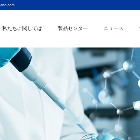
ano.com
私たちに関しては
製品センター
ニュース
ニッケルコバルト（Ni-Co）合金ナノ粉末
ニッケルクロム（ni-cr）合金ナノ粉末
アトアンチモンスズ酸化物ナノ粉末
バリウム3チタン酸バリウムナノ粉末
スズビスマス（Sn-Bi）合金ナノ粉末
イットインジウムスズ酸化物ナノ粉末
フェロニッケル（fe-ni）合金ナノ粉末
アゾアルミニウム酸化亜鉛ナノ粉末
鉄クロムコバルト（Fe-Cr-Co）合金ナノ粉末
クロムニッケル鉄（Cr-Ni-Fe）合金ナノ粉末
タングステンカーバイドコバルト（wc-co）合金ナノ粉末
鉄ニッケルコバルト（Fe-Ni-Co）合金ナノ粉末
炭化タングステン（wc）合金ナノ粉末
ニッケルチタン（ni-ti）合金ナノ粉末
アルミン酸窒化アルミニウムナノ粉末
タングステン - 銅（w-cu）合金ナノ粉末
ベータ炭化ケイ素ウィスカー/ナノワイヤ/繊維
多層カーボンナノチューブ（mwcnts）
ジルコニア粉末およびセラミック部品
二重壁カーボンナノチューブ（dwcnts）
ナノ粒子のカスタマイズサービス
単層カーボンナノチューブ（swcnt）
カーボンナノ材料
発送情報
銀ナノ粉末（ag）
コバルトナノ粒子
コロイダルプラチナ（pt）
銀ナノ粒子/ナノ粉末
金属酸化物ナノ粒
よくある質問
銀ナノワイヤー導電性インク
ミクロンの銅粉末
ナノ銀抗菌分散液
元素/金属/合金ナ
利用規約
ナノコロイド
銅ナノ粒子
金コロイド（au）
ナノ分散
装置
ナノマテリアルのカスタマイズ
ビスマスビスマスナノ粒子
ノロッドなど
技術とサービス
元素/金属ナノ粒子
ナノワイヤー、
アルミニウムナノ粒子