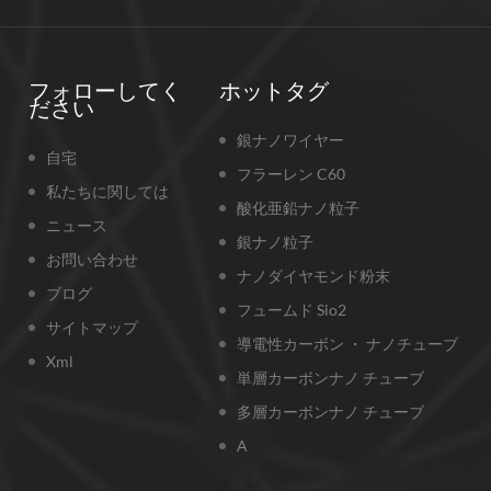
フォローしてく
ホットタグ
ださい
銀ナノワイヤー
自宅
フラーレン C60
私たちに関しては
酸化亜鉛ナノ粒子
ニュース
銀ナノ粒子
お問い合わせ
ナノダイヤモンド粉末
ブログ
フュームド Sio2
サイトマップ
導電性カーボン ・ ナノチューブ
Xml
単層カーボンナノ チューブ
多層カーボンナノ チューブ
A