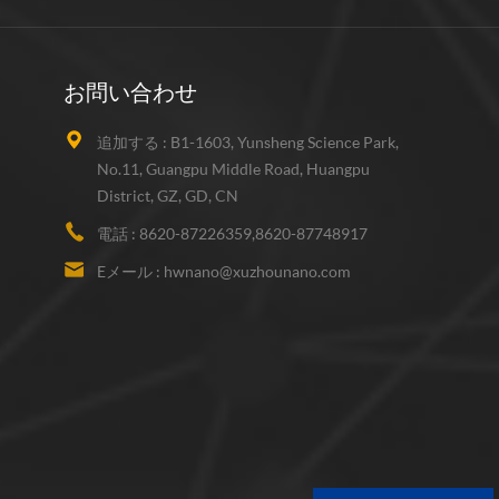
お問い合わせ
追加する :
B1-1603, Yunsheng Science Park,
No.11, Guangpu Middle Road, Huangpu
District, GZ, GD, CN
電話 :
8620-87226359,8620-87748917
Eメール :
hwnano@xuzhounano.com