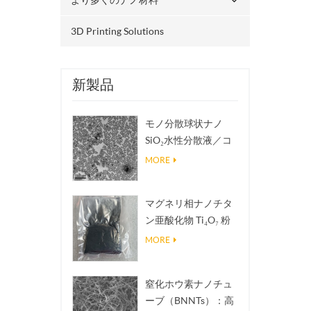
3D Printing Solutions
新製品
モノ分散球状ナノ
SiO₂水性分散液／コ
ロイド
MORE
マグネリ相ナノチタ
ン亜酸化物 Ti₄O₇ 粉
末
MORE
窒化ホウ素ナノチュ
ーブ（BNNTs）：高