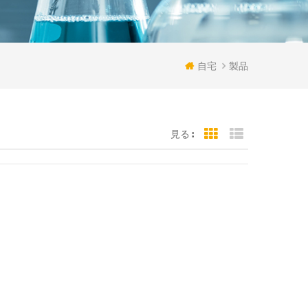
自宅
製品
見る :
Grid View
List View