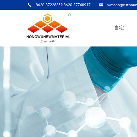
8620-87226359,8620-87748917
hwnano@xuzhoun
自宅