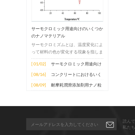
サーモクロミック用途向けのいくつか
のナノマテリアル
サーモクロミズムとは、温度変化によ
って材料の色が変化する現象を指しま
す。この変化は通常、材料の電子構造
[ 01/02]
サーモクロミック用途向け
または分子構造の変化によって引き起
のいくつかのナノマテリア
こされます。その適用原理には主に次
[ 08/16]
コンクリートにおけるいく
ル
の側面が含まれます。 1. サーモクロ
つかのナノ材料の拡張応用
[ 08/09]
耐摩耗潤滑添加剤用ナノ粒
ミック材料の分子は、加熱されると構
子
造的または電子的エネルギーレベルの
変化を受け、その結果、特定の波長の
光の吸収または反射が変化します。こ
の変化は、分子間の相互作用を変更し
読ん
たり、配向や立体構造を変更したりす
私た
ることなどによって実現できます。 2.