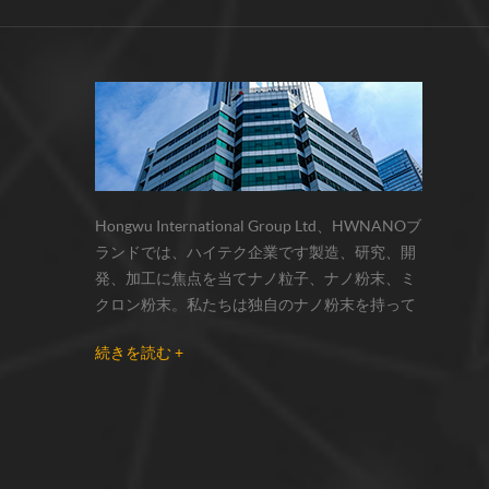
サーモクロミック材料の色の変化は、
化学反応の変化...
Hongwu International Group Ltd、HWNANOブ
ランドでは、ハイテク企業です製造、研究、開
発、加工に焦点を当てナノ粒子、ナノ粉末、ミ
クロン粉末。私たちは独自のナノ粉末を持って
います生産拠点とr& dセンターはzhou州、江蘇
続きを読む +
省にあり、主に 銀ナノ粒子 、 銅ナノ粒子 、 炭
化ケイ素ウィスカー/粉末 、 カーボンナノチュ
ーブ 、 グラフェン 、 酸化アルミニウムナノ粒
子 、 窒化ケイ素パウダー 、 銀ナノワイヤ 少量
の他のナノ材料研究者および業界団体向けの大
量注文 我々はよく知られた研究に密接に協力し