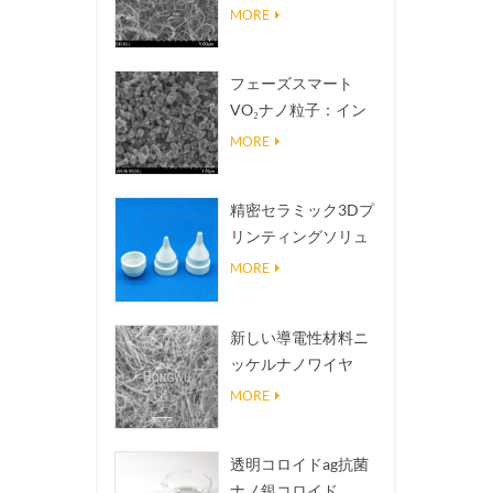
熱伝導放熱フィラー
MORE
フェーズスマート
VO₂ナノ粒子：イン
テリジェントな熱応
MORE
答、オーダーメイド
設計
精密セラミック3Dプ
リンティングソリュ
ーションは不可能な
MORE
構造を現実にする
新しい導電性材料ニ
ッケルナノワイヤ
NINWS
MORE
透明コロイドag抗菌
ナノ銀コロイド