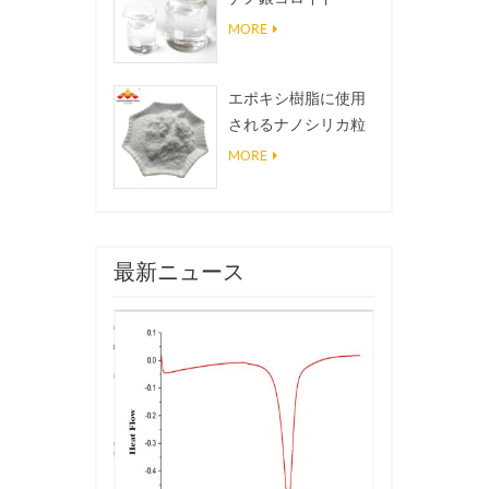
MORE
エポキシ樹脂に使用
されるナノシリカ粒
子、超疎水性コーテ
MORE
ィングナノシリカ粉
末
最新ニュース