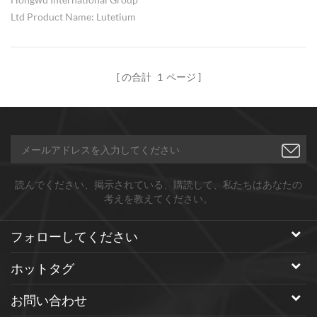
Ltd Product Name: Lutetium
oxide nanopowder Formula:
Lu2O3 Molecular weight:
397.93 Particle size:<100nm
の合計
1
ページ
Puirty: 99.99% CAS: 12032-20-
1 Appearance: white solid
powder Properties: Insoluble in
water, Soluble in non-polar acid,
easy to absorb carbon dioxide
and water in the air. Application
読んでください、掲示されている、購読して、私たちはあなたの
of lutetium oxide nanopowders:
考えを教えてください。
Used in laser materials, light-
emitting materials, electronic
フォローしてください
industrial materials, nd-fe-b
permanent magnet materials,
ホットタグ
chemical additives and
scientific research, etc We,
お問い合わせ
Hongwu Nanometer, are