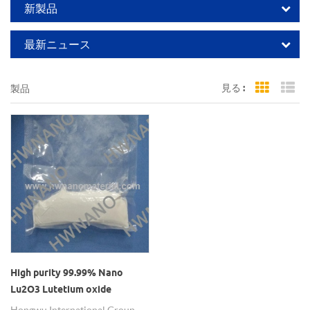
新製品
最新ニュース
見る :
製品
Grid Vi
Li
High purity 99.99% Nano
Lu2O3 Lutetium oxide
nanopowders
Hongwu International Group