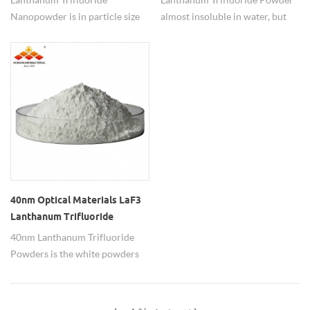
Nanopowder is in particle size
almost insoluble in water, but
40nm, 90% purity.
dispersibility well in alcohol.
40nm Optical Materials LaF3
Lanthanum Trifluoride
Powders
40nm Lanthanum Trifluoride
Powders is the white powders
which use as the active additives
of the polishing materials.