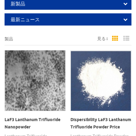
新製品
最新ニュース
見る :
製品
Grid Vi
Li
LaF3 Lanthanum Trifluoride
Dispersibility LaF3 Lanthanum
Nanopowder
Trifluoride Powder Price
Lanthanum Trifluoride
Lanthanum Trifluoride Powder