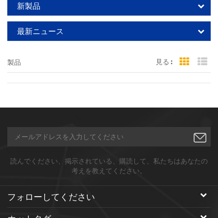
新製品
最新ニュース
見る :
製品
Grid Vi
Li
読んでください、掲示されている、購読して、私たちはあなたの
考えを教えてください。
フォローしてください