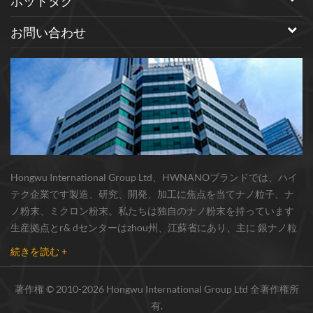
ホットタグ
お問い合わせ
Hongwu International Group Ltd、HWNANOブランドでは、ハイ
テク企業です製造、研究、開発、加工に焦点を当てナノ粒子、ナ
ノ粉末、ミクロン粉末。私たちは独自のナノ粉末を持っています
生産拠点とr& dセンターはzhou州、江蘇省にあり、主に 銀ナノ粒
子 、 銅ナノ粒子 、 炭化ケイ素ウィスカー/粉末 、 カーボンナノチ
続きを読む +
ューブ 、 グラフェン 、 酸化アルミニウムナノ粒子 、 窒化ケイ素
パウダー 、 銀ナノワイヤ 少量の他のナノ材料研究者および業界団
著作権 © 2010-2026 Hongwu International Group Ltd 全著作権所
体向けの大量注文 我々はよく知られた研究に密接に協力した大
有.
学、国内有数の技術工場と国立研究所、市場の実用的要求のため