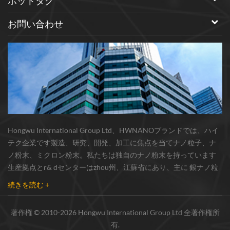
ホットタグ
お問い合わせ
Hongwu International Group Ltd、HWNANOブランドでは、ハイ
テク企業です製造、研究、開発、加工に焦点を当てナノ粒子、ナ
ノ粉末、ミクロン粉末。私たちは独自のナノ粉末を持っています
生産拠点とr& dセンターはzhou州、江蘇省にあり、主に 銀ナノ粒
子 、 銅ナノ粒子 、 炭化ケイ素ウィスカー/粉末 、 カーボンナノチ
続きを読む +
ューブ 、 グラフェン 、 酸化アルミニウムナノ粒子 、 窒化ケイ素
パウダー 、 銀ナノワイヤ 少量の他のナノ材料研究者および業界団
著作権 © 2010-2026 Hongwu International Group Ltd 全著作権所
体向けの大量注文 我々はよく知られた研究に密接に協力した大
有.
学、国内有数の技術工場と国立研究所、市場の実用的要求のため