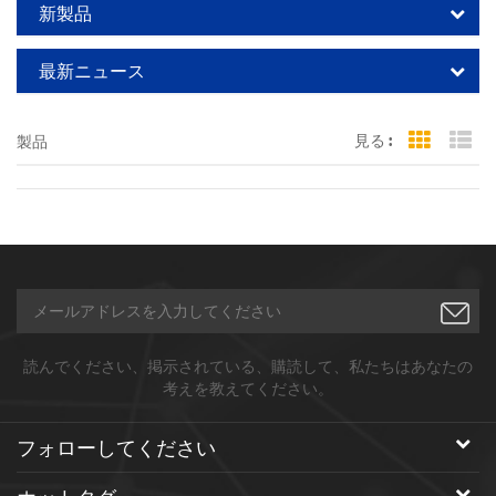
新製品
最新ニュース
見る :
製品
Grid Vi
Li
読んでください、掲示されている、購読して、私たちはあなたの
考えを教えてください。
フォローしてください