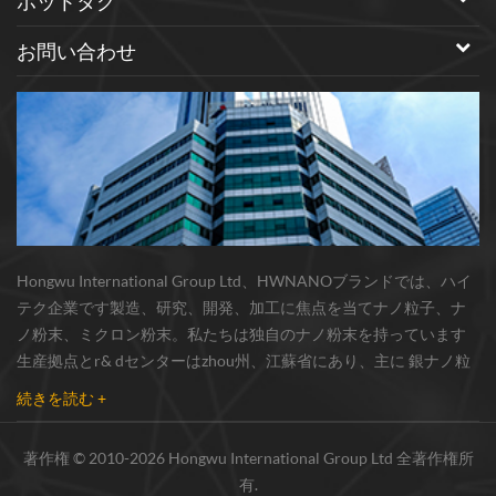
ホットタグ
お問い合わせ
Hongwu International Group Ltd、HWNANOブランドでは、ハイ
テク企業です製造、研究、開発、加工に焦点を当てナノ粒子、ナ
ノ粉末、ミクロン粉末。私たちは独自のナノ粉末を持っています
生産拠点とr& dセンターはzhou州、江蘇省にあり、主に 銀ナノ粒
子 、 銅ナノ粒子 、 炭化ケイ素ウィスカー/粉末 、 カーボンナノチ
続きを読む +
ューブ 、 グラフェン 、 酸化アルミニウムナノ粒子 、 窒化ケイ素
パウダー 、 銀ナノワイヤ 少量の他のナノ材料研究者および業界団
著作権 © 2010-2026 Hongwu International Group Ltd 全著作権所
体向けの大量注文 我々はよく知られた研究に密接に協力した大
有.
学、国内有数の技術工場と国立研究所、市場の実用的要求のため