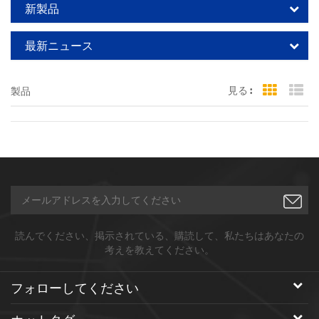
新製品
最新ニュース
見る :
製品
Grid Vi
Li
読んでください、掲示されている、購読して、私たちはあなたの
考えを教えてください。
フォローしてください