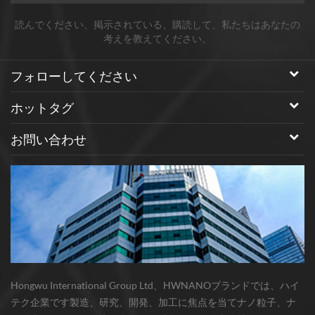
している。 要求に応じて追加サイズを作成することもできます
。 金属合金ナノ粒子： n、co、sn、cr、fe、mg、w、mo、bi、
読んでください、掲示されている、購読して、私たちはあなたの
sb、pd、pt、p、およびpに基づいてほとんどの金属合金ナノ粒
考えを教えてください。
子を生成することができる。元素比は調節可能であり、二元及
び三元合金が利用可能である。 3.表面改質と分散： 特に炭素系
フォローしてください
ナノ粒子中に特定の官能基を有するナノ材料を製造することが
できる。疎水性ナノ材料の水溶性への変換。私たちはできる 当
ホットタグ
社の標準製品を改造するか、お客様のニーズを満たす新しいナ
ノマテリアルを開発してください。 4.アプリケーション： 当社
お問い合わせ
のナノ粒子は、エレクトロニクス、エネルギー生成および貯
蔵、燃料電池、光学、生物医学、および生命科学の分野におけ
る新製品の開発のために産業、軍事および学術研究室によって
適用されている。私たちの製品をナノテク市場の急速な拡大に
応用することは、ダイナミックな進化の状態にあります。 お問
い合わせ 私たちがあなたのニーズに合ったナノマテリアルを開
発する方法について議論を開始してください。
Hongwu International Group Ltd、HWNANOブランドでは、ハイ
テク企業です製造、研究、開発、加工に焦点を当てナノ粒子、ナ