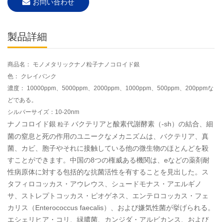
お問い合わせ
製品詳細
商品名：
モノメタリックナノ粒子ナノコロイド銀
色：
クレイバンク
濃度：
10000ppm、5000ppm、2000ppm、1000ppm、500ppm、200ppmな
どである。
シルバーサイズ：10-20nm
ナノコロイド銀
バクテリアと酸素代謝酵素（-sh）の結合、細
粒子
菌の窒息と死の作用のユニークなメカニズムは、バクテリア、真
菌、カビ、胞子やそれに接触している他の微生物のほとんどを殺
すことができます。中国の8つの権威ある機関は、eなどの薬剤耐
性病原体に対する包括的な抗菌活性を有することを見出した。ス
タフィロコッカス・アウレウス、シュードモナス・アエルギノ
サ、ストレプトコッカス・ピオゲネス、エンテロコッカス・フェ
カリス（Enterococcus faecalis）、および嫌気性菌が挙げられる。
エシェリヒア・コリ、緑膿菌、カンジダ・アルビカンス、および