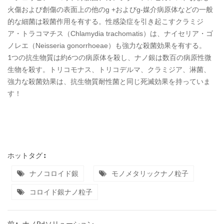
火傷および創傷の表面上の他のg +およびg-媒介病原体などの一般
的な細菌は殺菌作用を有する。性感染症を引き起こすクラミジ
ア・トラコマチス（Chlamydia trachomatis）は、ナイセリア・ゴ
ノレエ（Neisseria gonorrhoeae）も強力な殺菌効果を有する。
1つの抗生物質は約6つの病原体を殺し、ナノ銀は数百の病原性微
生物を殺す。トリコモナス、トリコデルマ、クラミジア、淋菌、
強力な殺菌効果は、抗生物質耐性菌と同じ死滅効果を持っていま
す！
ホットタグ :
ナノコロイド銀
モノメタリックナノ粒子
コロイド銀ナノ粒子
ナノpdソリューション
前 :