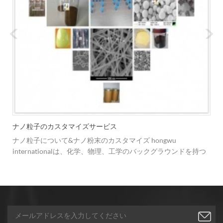
ナノ粒子のカスタマイズサービス
ナノ粒子について&ナノ粉末のカスタマイズ hongwu
internationalは、化学、物理、工学のバックグラウンドを持つ
複数の専門分野の技術者チームを持ち、質の高いナノ粒子と顧
客の質問、懸念、コメントに対する答えを提供することを約束
しています。私たちは常に変化する顧客の要求に応えるため、
ビジネスを改善し、製品ラインを改善する方法を模索していま
す。 1.サイズ： 私たちの主な焦点は、ナノメートルスケールの
粉末と粒子です。我々は、10nm〜10umの広範囲の粒径を貯蔵