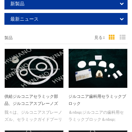
新製品
最新ニュース
見る :
製品
Grid Vi
Li
ジルコニア歯科用セラミックブ
供給ジルコニアセラミック部
ロック
品、ジルコニアスプレーノズ
ル、セラミックガイドプーリー
＆nbsp;ジルコニアの歯科用セ
我々は、ジルコニアスプレーノ
ラミックブロック＆nbsp;
ズル、セラミックガイドプーリ
ー、ジルコニア歯科用セラミッ