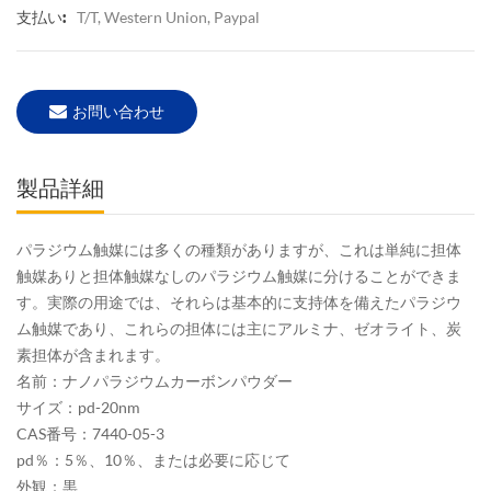
T/T, Western Union, Paypal
支払い:
お問い合わせ
製品詳細
パラジウム触媒には多くの種類がありますが、これは単純に担体
触媒ありと担体触媒なしのパラジウム触媒に分けることができま
す。実際の用途では、それらは基本的に支持体を備えたパラジウ
ム触媒であり、これらの担体には主にアルミナ、ゼオライト、炭
素担体が含まれます。
名前：ナノパラジウムカーボンパウダー
サイズ：pd-20nm
CAS番号：7440-05-3
pd％：5％、10％、または必要に応じて
外観：黒