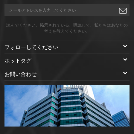
す。 1.サイズ： 私たちの主な焦点は、ナノメートルスケールの
粉末と粒子です。我々は、10nm〜10umの広範囲の粒径を貯蔵
している。 要求に応じて追加サイズを作成することもできます
。 金属合金ナノ粒子： n、co、sn、cr、fe、mg、w、mo、bi、
読んでください、掲示されている、購読して、私たちはあなたの
sb、pd、pt、p、およびpに基づいてほとんどの金属合金ナノ粒
考えを教えてください。
子を生成することができる。元素比は調節可能であり、二元及
び三元合金が利用可能である。 3.表面改質と分散： 特に炭素系
フォローしてください
ナノ粒子中に特定の官能基を有するナノ材料を製造することが
できる。疎水性ナノ材料の水溶性への変換。私たちはできる 当
ホットタグ
社の標準製品を改造するか、お客様のニーズを満たす新しいナ
ノマテリアルを開発してください。 4.アプリケーション： 当社
お問い合わせ
のナノ粒子は、エレクトロニクス、エネルギー生成および貯
蔵、燃料電池、光学、生物医学、および生命科学の分野におけ
る新製品の開発のために産業、軍事および学術研究室によって
適用されている。私たちの製品をナノテク市場の急速な拡大に
応用することは、ダイナミックな進化の状態にあります。 お問
い合わせ 私たちがあなたのニーズに合ったナノマテリアルを開
発する方法について議論を開始してください。