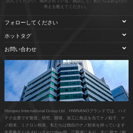
読んでください、掲示されている、購読して、私たちはあなたの
ることを発見しました。 ハウウ独自の製造技術により、大き
考えを教えてください。
さ、分散性、形状の再現性の高い金ナノ粒子の大きなバッチの
製造が可能になります。 私たちが提供する製品とサービスの品
フォローしてください
質保証に特に注意を払います。私たちは、これができるだけ効
果的に製品を動作させる最善の方法だと考えています。
ホットタグ
お問い合わせ
Hongwu International Group Ltd、HWNANOブランドでは、ハイ
テク企業です製造、研究、開発、加工に焦点を当てナノ粒子、ナ
ノ粉末、ミクロン粉末。私たちは独自のナノ粉末を持っています
生産拠点とr& dセンターはzhou州、江蘇省にあり、主に 銀ナノ粒