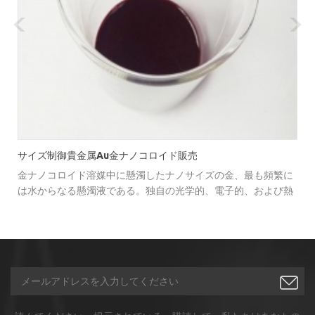
サイズ制御貴金属au金ナノコロイド販売
金ナノコロイド溶媒中に懸濁したナノサイズの金、最も頻繁に
は水からなる懸濁液である。独自の光学的、電子的、および熱
的特性を有し、診断（側方流動アッセイ）、顕微鏡検査および
エレクトロニクスを含む幅広い用途に使用されている。 金ナノ
粒子コロイドはまた、薬物送達を改善および標的化するため
に、疾患のある臓器、組織または細胞への薬物の生体分布を最
適化するために使用され得る。 カスタマイズされた生産とサー
ビスはここで利用できます。粒子サイズ、溶媒、濃度などを指
定できます。 お客様の声 "金ナノコロイドおよびハウの金ナノ
粒子は比類のないものです。私たちは、ハウが最高のものであ