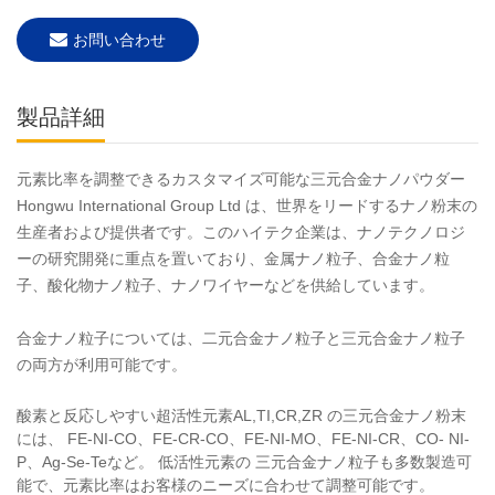
お問い合わせ
製品詳細
元素比率を調整できるカスタマイズ可能な三元合金ナノパウダー
Hongwu International Group Ltd は、世界をリードするナノ粉末の
生産者および提供者です。このハイテク企業は、ナノテクノロジ
ーの研究開発に重点を置いており、金属ナノ粒子、合金ナノ粒
子、酸化物ナノ粒子、ナノワイヤーなどを供給しています。
合金ナノ粒子については、二元合金ナノ粒子と三元合金ナノ粒子
の両方が利用可能です。
酸素と反応しやすい超活性元素AL,TI,CR,ZR
の三元合金ナノ粉末
には、
FE-NI-CO、FE-CR-CO、FE-NI-MO、FE-NI-CR、CO- NI-
P、Ag-Se-Teなど。
低活性元素の
三元合金ナノ粒子も多数製造可
能で、元素比率はお客様のニーズに合わせて調整可能です。