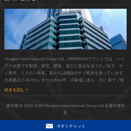
Hongwu International Group Ltd、HWNANOブランドでは、ハイ
テク企業です製造、研究、開発、加工に焦点を当てナノ粒子、ナ
ノ粉末、ミクロン粉末。私たちは独自のナノ粉末を持っています
生産拠点とr& dセンターはzhou州、江蘇省にあり、主に 銀ナノ粒
子 、 銅ナノ粒子 、 炭化ケイ素ウィスカー/粉末 、 カーボンナノチ
続きを読む +
ューブ 、 グラフェン 、 酸化アルミニウムナノ粒子 、 窒化ケイ素
パウダー 、 銀ナノワイヤ 少量の他のナノ材料研究者および業界団
著作権 © 2010-2026 Hongwu International Group Ltd 全著作権所
体向けの大量注文 我々はよく知られた研究に密接に協力した大
有.
学、国内有数の技術工場と国立研究所、市場の実用的要求のため
の新製品を絶えず開発しています。同じ時間、生産管理システム
今すぐチャット
と品質システムが完成した常に。 高い品質...