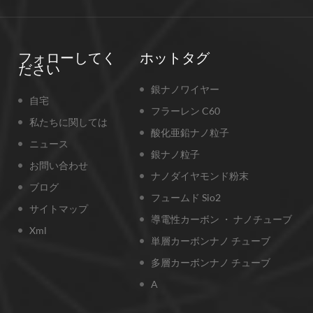
フォローしてく
ホットタグ
ださい
銀ナノワイヤー
自宅
フラーレン C60
私たちに関しては
酸化亜鉛ナノ粒子
ニュース
銀ナノ粒子
お問い合わせ
ナノダイヤモンド粉末
ブログ
フュームド Sio2
サイトマップ
導電性カーボン ・ ナノチューブ
Xml
単層カーボンナノ チューブ
多層カーボンナノ チューブ
A