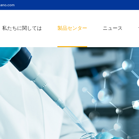
ano.com
私たちに関しては
製品センター
ニュース
ニッケルコバルト（Ni-Co）合金ナノ粉末
ニッケルクロム（ni-cr）合金ナノ粉末
アトアンチモンスズ酸化物ナノ粉末
バリウム3チタン酸バリウムナノ粉末
スズビスマス（Sn-Bi）合金ナノ粉末
イットインジウムスズ酸化物ナノ粉末
フェロニッケル（fe-ni）合金ナノ粉末
アゾアルミニウム酸化亜鉛ナノ粉末
鉄クロムコバルト（Fe-Cr-Co）合金ナノ粉末
クロムニッケル鉄（Cr-Ni-Fe）合金ナノ粉末
タングステンカーバイドコバルト（wc-co）合金ナノ粉末
鉄ニッケルコバルト（Fe-Ni-Co）合金ナノ粉末
炭化タングステン（wc）合金ナノ粉末
ニッケルチタン（ni-ti）合金ナノ粉末
アルミン酸窒化アルミニウムナノ粉末
タングステン - 銅（w-cu）合金ナノ粉末
ベータ炭化ケイ素ウィスカー/ナノワイヤ/繊維
多層カーボンナノチューブ（mwcnts）
ジルコニア粉末およびセラミック部品
二重壁カーボンナノチューブ（dwcnts）
ナノ粒子のカスタマイズサービス
単層カーボンナノチューブ（swcnt）
カーボンナノ材料
発送情報
銀ナノ粉末（ag）
コバルトナノ粒子
コロイダルプラチナ（pt）
銀ナノ粒子/ナノ粉末
金属酸化物ナノ粒
よくある質問
銀ナノワイヤー導電性インク
ミクロンの銅粉末
ナノ銀抗菌分散液
元素/金属/合金ナ
利用規約
ナノコロイド
銅ナノ粒子
金コロイド（au）
ナノ分散
装置
ナノマテリアルのカスタマイズ
ビスマスビスマスナノ粒子
ノロッドなど
技術とサービス
元素/金属ナノ粒子
ナノワイヤー、
アルミニウムナノ粒子