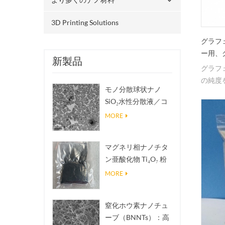
3D Printing Solutions
グラフ
ー用、
新製品
グラフ
の純度
モノ分散球状ナノ
れてい
SiO₂水性分散液／コ
ロイド
MORE
マグネリ相ナノチタ
ン亜酸化物 Ti₄O₇ 粉
末
MORE
窒化ホウ素ナノチュ
ーブ（BNNTs）：高