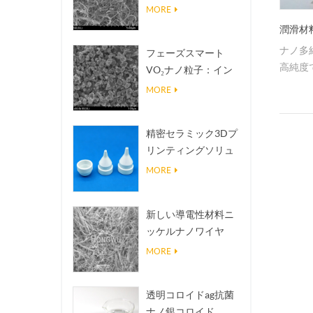
熱伝導放熱フィラー
MORE
潤滑材
ナノ多
フェーズスマート
高純度
VO₂ナノ粒子：イン
ていま
テリジェントな熱応
MORE
答、オーダーメイド
設計
精密セラミック3Dプ
リンティングソリュ
ーションは不可能な
MORE
構造を現実にする
新しい導電性材料ニ
ッケルナノワイヤ
NINWS
MORE
透明コロイドag抗菌
ナノ銀コロイド