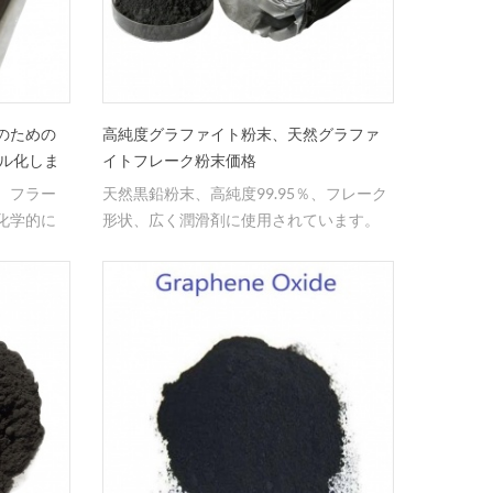
のための
高純度グラファイト粉末、天然グラファ
シル化しま
イトフレーク粉末価格
、フラー
天然黒鉛粉末、高純度99.95％、フレーク
化学的に
形状、広く潤滑剤に使用されています。
ラーレン