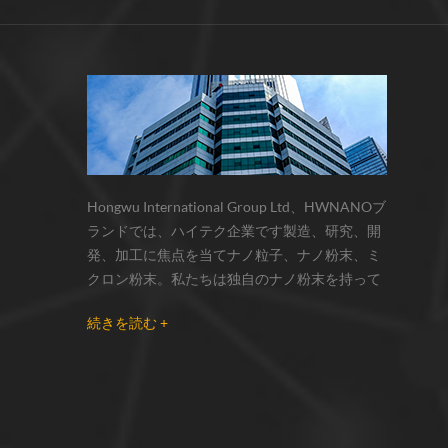
サーモクロミック材料の色の変化は、
化学反応の変化...
Hongwu International Group Ltd、HWNANOブ
ランドでは、ハイテク企業です製造、研究、開
発、加工に焦点を当てナノ粒子、ナノ粉末、ミ
クロン粉末。私たちは独自のナノ粉末を持って
います生産拠点とr& dセンターはzhou州、江蘇
続きを読む +
省にあり、主に 銀ナノ粒子 、 銅ナノ粒子 、 炭
化ケイ素ウィスカー/粉末 、 カーボンナノチュ
ーブ 、 グラフェン 、 酸化アルミニウムナノ粒
子 、 窒化ケイ素パウダー 、 銀ナノワイヤ 少量
の他のナノ材料研究者および業界団体向けの大
量注文 我々はよく知られた研究に密接に協力し