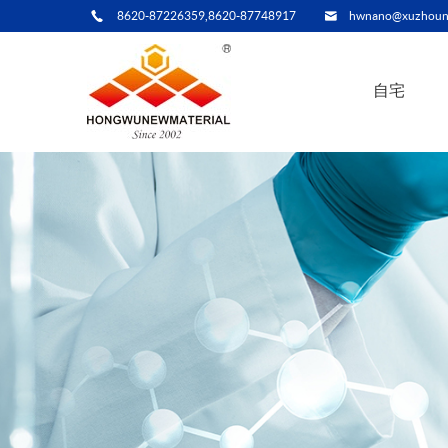
8620-87226359,8620-87748917
hwnano@xuzhoun
自宅