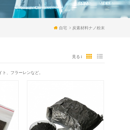
自宅
炭素材料ナノ粉末
見る :
Grid View
List View
イト、フラーレンなど。