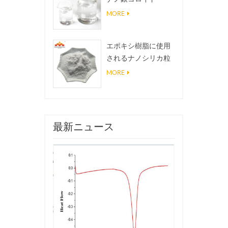
MORE
エポキシ樹脂に使用
されるナノシリカ粒
子、超疎水性コーテ
MORE
ィングナノシリカ粉
末
最新ニュース