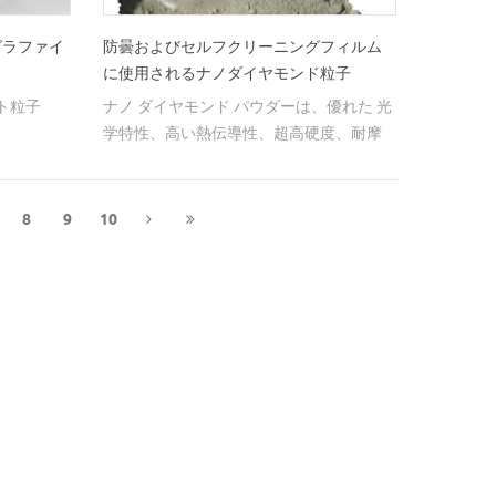
グラファイ
防曇およびセルフクリーニングフィルム
に使用されるナノダイヤモンド粒子
ト粒子
ナノ ダイヤモンド パウダーは、優れた 光
学特性、高い熱伝導性、超高硬度、耐摩
耗性、耐腐食性、優れた生体適合性を備
えています。ナノフィルム用ダイヤモン
ドナノ粒子は、防曇、セルフクリーニン
8
9
10
グ、機械的特性の改善、耐摩耗性などの
優れた性能を実現できます。