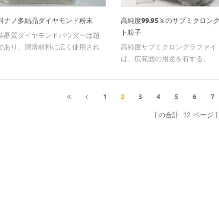
料ナノ多結晶ダイヤモンド粉末
高純度99.95％のサブミクロン
ト粒子
結晶質ダイヤモンドパウダーは超
であり、潤滑材料に広く使用され
高純度サブミクロングラファイ
す。
は、広範囲の用途を有する。
1
2
3
4
5
6
7
の合計
12
ページ