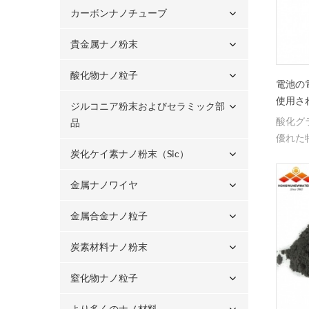
カーボンナノチューブ
貴金属ナノ粉末
酸化物ナノ粒子
電池の
使用さ
ジルコニア粉末およびセラミック部
酸化グ
品
優れた
炭化ケイ素ナノ粉末（sic）
蔵、触
の多く
金属ナノワイヤ
きます
GOナ
金属合金ナノ粒子
炭素材料ナノ粉末
窒化物ナノ粒子
より多くのナノ材料