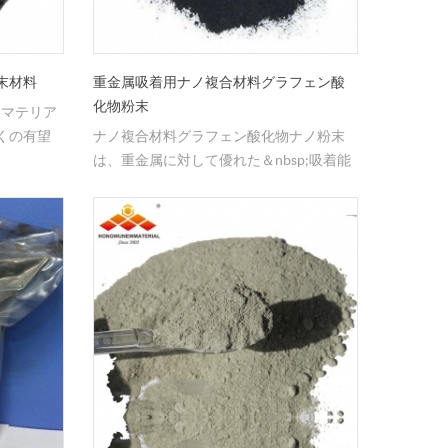
末材料
重金属吸着用ナノ複合材料グラフェン酸
化物粉末
ノマテリア
くの有望
ナノ複合材料グラフェン酸化物ナノ粉末
は、重金属に対して優れた＆nbsp;吸着能
力を有する。