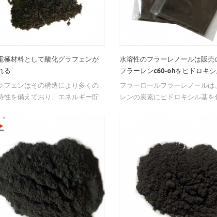
電極材料として酸化グラフェンが
水溶性のフラーレノールは販売
れる
フラーレンc60-ohをヒドロキ
した
ラフェンはその構造により多くの
フラーロールフラーレノールは
特性を備えており、エネルギー貯
レンの炭素にヒドロキシル基を
媒、電池、ナノコンポジットなど
導入することにより得られるフ
の分野で優れた性能で広く使用で
c60の誘導体です。
。Honwuの単層酸化グラフェン、
ノパウダー