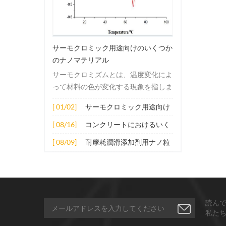
サーモクロミック用途向けのいくつか
のナノマテリアル
サーモクロミズムとは、温度変化によ
って材料の色が変化する現象を指しま
す。この変化は通常、材料の電子構造
[ 01/02]
サーモクロミック用途向け
または分子構造の変化によって引き起
のいくつかのナノマテリア
こされます。その適用原理には主に次
[ 08/16]
コンクリートにおけるいく
ル
の側面が含まれます。 1. サーモクロ
つかのナノ材料の拡張応用
[ 08/09]
耐摩耗潤滑添加剤用ナノ粒
ミック材料の分子は、加熱されると構
子
造的または電子的エネルギーレベルの
変化を受け、その結果、特定の波長の
光の吸収または反射が変化します。こ
の変化は、分子間の相互作用を変更し
読ん
たり、配向や立体構造を変更したりす
私た
ることなどによって実現できます。 2.